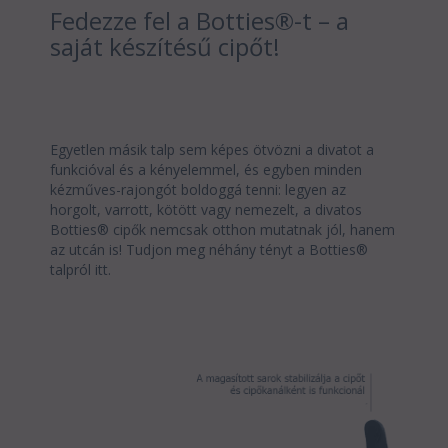
Fedezze fel a Botties®-t – a
saját készítésű cipőt!
Egyetlen másik talp sem képes ötvözni a divatot a
funkcióval és a kényelemmel, és egyben minden
kézműves-rajongót boldoggá tenni: legyen az
horgolt, varrott, kötött vagy nemezelt, a divatos
Botties® cipők nemcsak otthon mutatnak jól, hanem
az utcán is! Tudjon meg néhány tényt a Botties®
talpról itt.