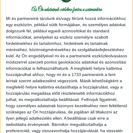
Az Ön adatainak védelme fontos a számunkra
Mi és partnereink tárolunk és/vagy férünk hozzá információkhoz
egy eszközön, például sütik formájában, és személyes adatokat
dolgozunk fel, például egyedi azonosítókat és standard
információkat, amelyeket az eszköz személyre szabott
Rugalmas és személyre szabható!
hirdetésekhez és tartalomhoz, hirdetések és tartalmak
méréséhez, közönségmérésekhez és szolgáltatásfejlesztéshez
A robusztus műanyag TPU rugalmassága praktikus
küld.
Az Ön engedélyével mi és a partnereink eszközleolvasásos
feldolgozást tesz lehetővé, és kényelmes illeszkedést
módszerrel szerzett pontos geolokációs adatokat és azonosítási
garantál. A műanyag csúszásmentes, vízálló és rendkívül
információkat is felhasználhatunk. A megfelelő helyre kattintva
tartós. 100%-ban újrahasznosítható és káros anyagoktól
hozzájárulhat ahhoz, hogy mi és a 1733 partnereink a fent
mentes. A talpak legfeljebb 60°C-on mosógépben
leírtak szerint adatkezelést végezzünk. Másik lehetőségként a
moshatók.
megfelelő helyre kattintva elutasíthatja a hozzájárulást, vagy a
hozzájárulás megadása előtt részletesebb információkhoz
juthat, és megváltoztathatja beállításait.
Felhívjuk figyelmét,
hogy személyes adatainak bizonyos kezeléséhez nem feltétlenül
szükséges az Ön hozzájárulása, de jogában áll tiltakozni az
ilyen jellegű adatkezelés ellen. A beállításai csak erre a
weboldalra érvényesek. Bármikor megváltoztathatja a
preferenciáit, vagy visszavonhatja hozzájárulását, ha visszatér