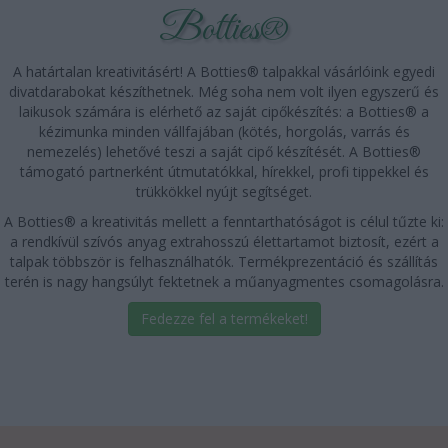
Botties®
A határtalan kreativitásért! A Botties® talpakkal vásárlóink egyedi
divatdarabokat készíthetnek. Még soha nem volt ilyen egyszerű és
laikusok számára is elérhető az saját cipőkészítés: a Botties® a
kézimunka minden vállfajában (kötés, horgolás, varrás és
nemezelés) lehetővé teszi a saját cipő készítését. A Botties®
támogató partnerként útmutatókkal, hírekkel, profi tippekkel és
trükkökkel nyújt segítséget.
A Botties® a kreativitás mellett a fenntarthatóságot is célul tűzte ki:
a rendkívül szívós anyag extrahosszú élettartamot biztosít, ezért a
talpak többször is felhasználhatók. Termékprezentáció és szállítás
terén is nagy hangsúlyt fektetnek a műanyagmentes csomagolásra.
Fedezze fel a termékeket!