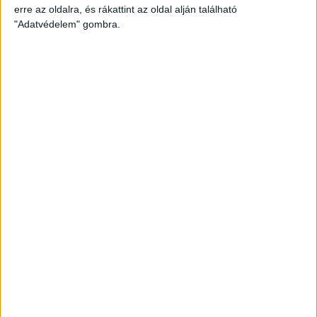
erre az oldalra, és rákattint az oldal alján található
"Adatvédelem" gombra.
Kényelmes lábak gyapjú filccel!
Vannak megfelelő Botties® talpbetétek, például 10 mm
vastag gyapjúfilcből, hogy kellemes párnázást és
kényelmesen temperált lábakat biztosítsanak minden
évszakban. Ezenkívül bármilyen más típusú talpbetét is
használható, beleértve az ortopéd talpbetétet is.