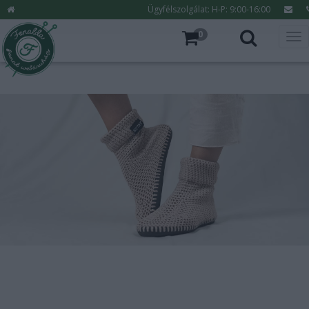
Ügyfélszolgálat: H-P: 9:00-16:00
Főoldal
Botties ®
0