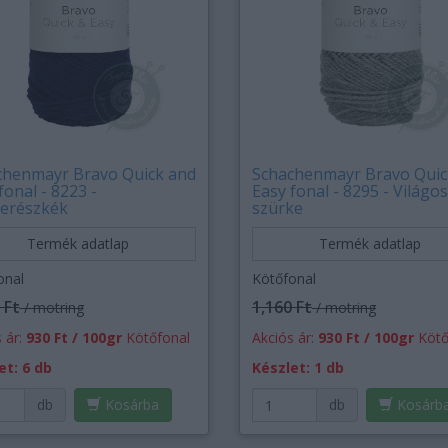
chenmayr Bravo Quick and
Schachenmayr Bravo Quic
fonal - 8223 -
Easy fonal - 8295 - Világos
erészkék
szürke
Termék adatlap
Termék adatlap
onal
Kötőfonal
 Ft
1,160 Ft
/ motring
/ motring
 ár:
930 Ft / 100gr
Kötőfonal
Akciós ár:
930 Ft / 100gr
Kötő
et: 6 db
Készlet: 1 db
db
Kosárba
db
Kosárb