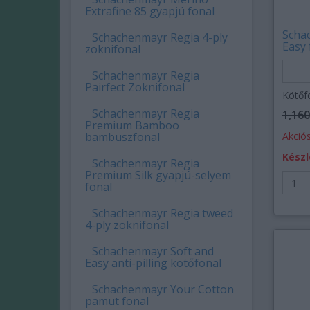
Extrafine 85 gyapjú fonal
Scha
Schachenmayr Regia 4-ply
Easy 
zoknifonal
Schachenmayr Regia
Pairfect Zoknifonal
Kötőf
Schachenmayr Regia
1,160
Premium Bamboo
bambuszfonal
Akciós
Készl
Schachenmayr Regia
Premium Silk gyapjú-selyem
fonal
Schachenmayr Regia tweed
4-ply zoknifonal
Schachenmayr Soft and
Easy anti-pilling kötőfonal
Schachenmayr Your Cotton
pamut fonal