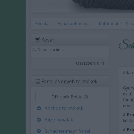
Főoldal
Fonal webáruház
Kötőfonal
Sch
Kosár
Scha
Az Ön kosara üres
Összesen:
0 Ft
Adat
Fonal és egyéb termékek
Gyors
es tú
DIY cipők Botties®
fonal
emelle
Anchor termékek
A
Bra
Alize fonalak
kötők
A
Bra
Schachenmayr fonal