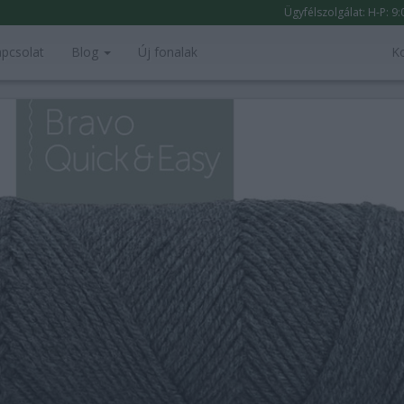
Ügyfélszolgálat: H-P: 9
pcsolat
Blog
Új fonalak
K