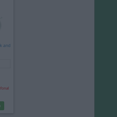
k and
fonal
a