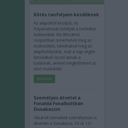
Kötés tanfolyam kezdőknek
Az alapoktól kezdjük, és
folyamatosan bővítjük a technikai
tudásunkat. Kis létszámú
csoportban ismerheted meg az
eszközöket, tanulhatod meg az
alapfortélyokat, már a nap végén
birtokában leszel annak a
tudásnak, amivel megkötheted az
első munkáidat.
Részletek
Személyes átvétel a
Fonalda Fonalboltban
Dunakeszin
Vásárolt termékeit személyesen is
átveheti a Dunakeszi, Fő út 121