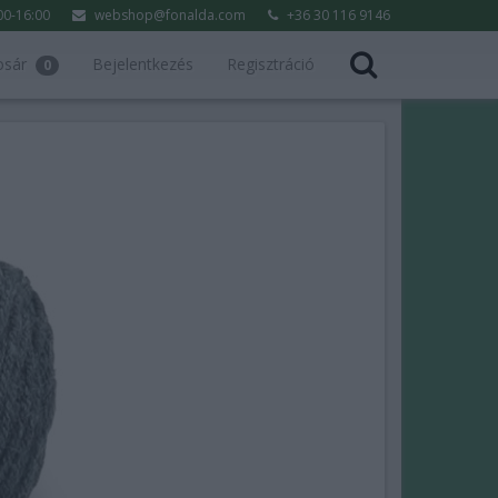
:00-16:00
webshop@fonalda.com
+36 30 116 9146
osár
Bejelentkezés
Regisztráció
0