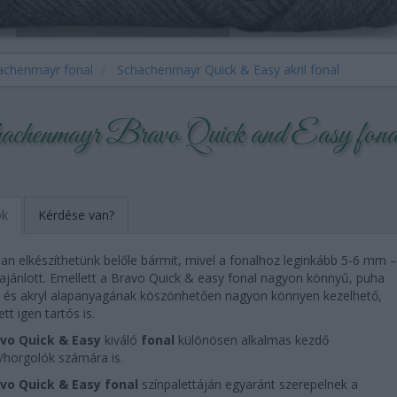
achenmayr fonal
Schachenmayr Quick & Easy akril fonal
chenmayr Bravo Quick and Easy fona
ok
Kérdése van?
an elkészíthetünk belőle bármit, mivel a fonalhoz leginkább 5-6 mm –
 ajánlott. Emellett a Bravo Quick & easy fonal nagyon könnyű, puha
, és akryl alapanyagának köszönhetően nagyon könnyen kezelhető,
tt igen tartós is.
vo Quick & Easy
kiváló
fonal
különösen alkalmas kezdő
/horgolók számára is.
vo Quick & Easy fonal
színpalettáján egyaránt szerepelnek a