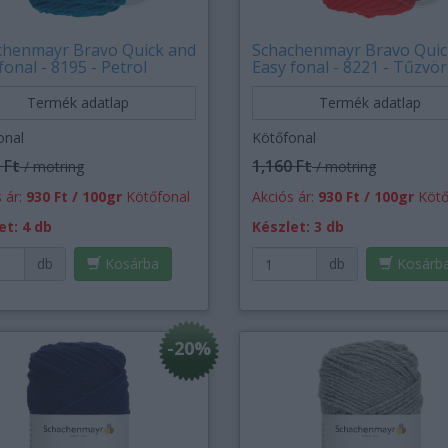
chenmayr Bravo Quick and
Schachenmayr Bravo Quic
fonal - 8195 - Petrol
Easy fonal - 8221 - Tűzvö
Termék adatlap
Termék adatlap
onal
Kötőfonal
 Ft
1,160 Ft
/ motring
/ motring
 ár:
930 Ft / 100gr
Kötőfonal
Akciós ár:
930 Ft / 100gr
Kötő
et: 4 db
Készlet: 3 db
db
Kosárba
db
Kosárb
-20%