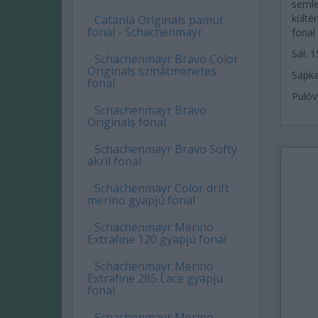
semleg
külté
Catania Originals pamut
fonal - Schachenmayr
fonal
Sál: 
Schachenmayr Bravo Color
Originals színátmenetes
Sapka
fonal
Pulóv
Schachenmayr Bravo
Originals fonal
Schachenmayr Bravo Softy
akril fonal
Schachenmayr Color drift
merino gyapjú fonal
Schachenmayr Merino
Extrafine 120 gyapjú fonal
Schachenmayr Merino
Extrafine 285 Lace gyapjú
fonal
Schachenmayr Merino