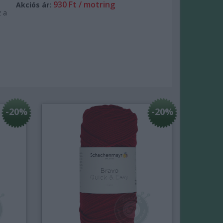
930 Ft / motring
Akciós ár:
z a
-20%
-20%