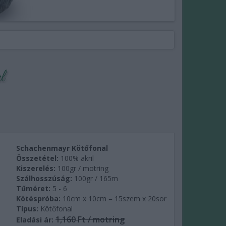
l
Schachenmayr Kötőfonal
Összetétel:
100% akril
Kiszerelés:
100gr / motring
Szálhosszúság:
100gr / 165m
Tűméret:
5 - 6
Kötéspróba:
10cm x 10cm = 15szem x 20sor
Típus:
Kötőfonal
1,160
Ft / motring
Eladási ár: