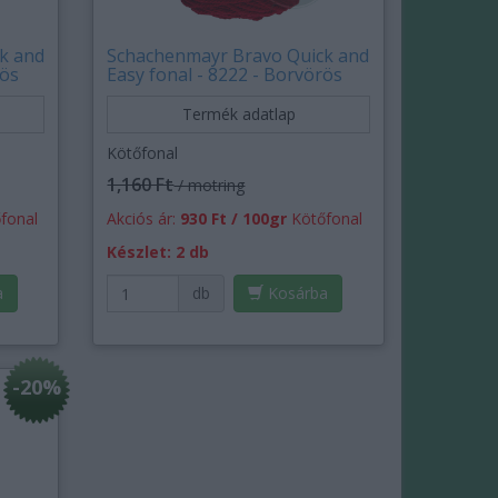
k and
Schachenmayr Bravo Quick and
rös
Easy fonal - 8222 - Borvörös
Termék adatlap
Kötőfonal
1,160 Ft
/ motring
fonal
Akciós ár:
930 Ft / 100gr
Kötőfonal
Készlet: 2 db
a
db
Kosárba
-20%