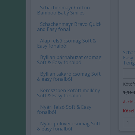
Schachenmayr Cotton
Bamboo Baby Smiles
Schachenmayr Bravo Quick
and Easy fonal
Alap felső csomag Soft &
Easy fonalból
Scha
Byllian párnahuzat csomag
Easy 
Soft & Easy fonalból
Teng
Byllian takaró csomag Soft
& easy fonalból
Kötőf
Keresztben kötött mellény
1,160
Soft & Easy fonalból
Akciós
Nyári felső Soft & Easy
Készl
fonalból
Nyári pulóver csomag Soft
& easy fonalból