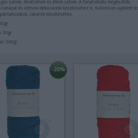
es színek, divatszínek és élénk színek. A fonal ideális kiegészítők,
ri ruházat és otthoni dekorációk készítéséhez is. Különösen ajánlott e
 párnahuzatok, takarók készítéséhez.
150gr
: 50gr
er: 500gr
-20%