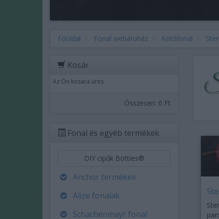
Főoldal
Fonal webáruház
Kötőfonal
Sten
Kosár
St
Az Ön kosara üres
Összesen:
0 Ft
Fonal és egyéb termékek
DIY cipők Botties®
Anchor termékek
Ste
Alize fonalak
Ste
Schachenmayr fonal
pam