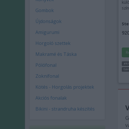
kül
szín
Gombok
Újdonságok
Ste
Amigurumi
920
Horgoló szettek
R
Makramé és Táska
akr
Pólófonal
tav
Zoknifonal
Kötés - Horgolás projektek
Akciós fonalak
V
Bikini - strandruha készítés
G
v