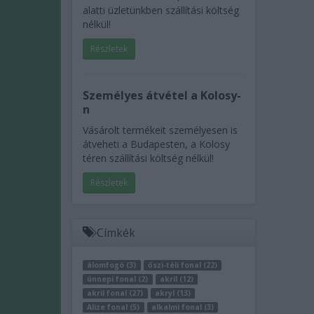
alatti üzletünkben szállítási költség
nélkül!
Részletek
Személyes átvétel a Kolosy-
n
Vásárolt termékeit személyesen is
átveheti a Budapesten, a Kolosy
téren szállítási költség nélkül!
Részletek
Címkék
álomfogó (3)
őszi-téli fonal (22)
ünnepi fonal (2)
akril (12)
akril fonal (27)
akryl (13)
Alize fonal (5)
alkalmi fonal (3)