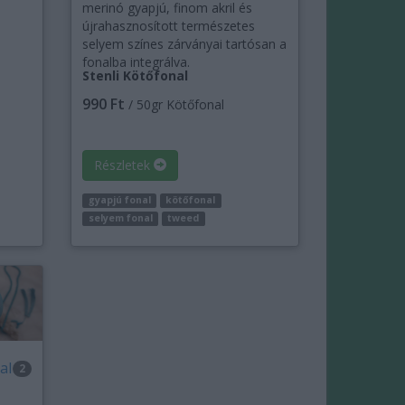
merinó gyapjú, finom akril és
újrahasznosított természetes
selyem színes zárványai tartósan a
fonalba integrálva.
Stenli Kötőfonal
990 Ft
/ 50gr Kötőfonal
Részletek
gyapjú fonal
kötőfonal
selyem fonal
tweed
al
2