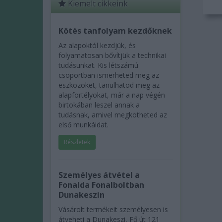
Kiemelt cikkeink
Kötés tanfolyam kezdőknek
Az alapoktól kezdjük, és
folyamatosan bővítjük a technikai
tudásunkat. Kis létszámú
csoportban ismerheted meg az
eszközöket, tanulhatod meg az
alapfortélyokat, már a nap végén
birtokában leszel annak a
tudásnak, amivel megkötheted az
első munkáidat.
Részletek
Személyes átvétel a
Fonalda Fonalboltban
Dunakeszin
Vásárolt termékeit személyesen is
átveheti a Dunakeszi, Fő út 121