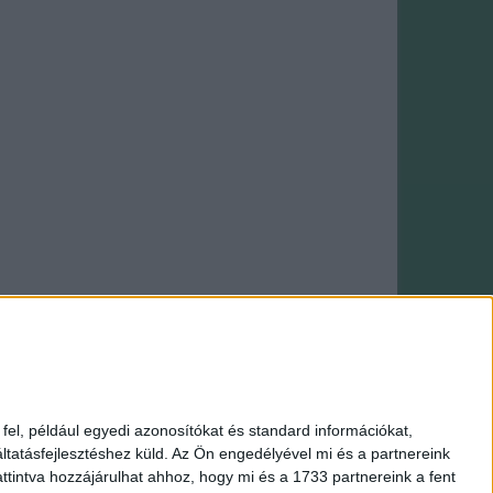
Webáruház: saját fejlesztés
el, például egyedi azonosítókat és standard információkat,
tatásfejlesztéshez küld.
Az Ön engedélyével mi és a partnereink
Amigurumi
|
Makramé fonal
|
HiMALAYA fonal
ttintva hozzájárulhat ahhoz, hogy mi és a 1733 partnereink a fent