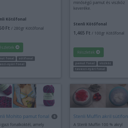
minőségű pamut és viszkóz
keveréke.
nli Kötőfonal
Stenli Kötőfonal
50 Ft
/ 280gr Kötőfonal
1,465 Ft
/ 100gr Kötőfonal
észletek
Részletek
ut fonal
sütifonal
pamut fonal
viszkóz
aszi-nyári fonal
tavaszi-nyári fonal
nli Mohito pamut fonal
Stenli Muffin akril sütifon
6
 igazi fonalkoktél, amely
A Stenli Muffin 100 % akryl