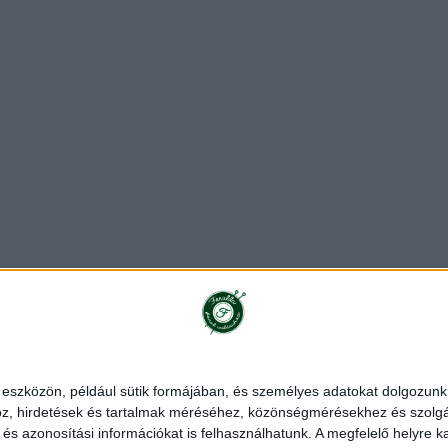
ékoztató
Rendelés és szállítás
Impresszum
Partnerünk
 eszközön, például sütik formájában, és személyes adatokat dolgozunk f
z, hirdetések és tartalmak méréséhez, közönségmérésekhez és szolgál
|
Stenli fonal
|
Alize fonal
|
Red Heart fonal
|
Schachenmayr fonal
|
s azonosítási információkat is felhasználhatunk. A megfelelő helyre ka