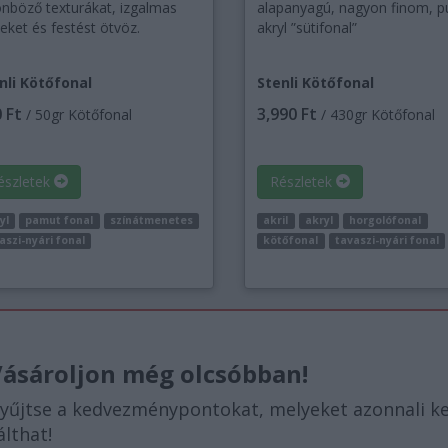
önböző texturákat, izgalmas
alapanyagú, nagyon finom, p
eket és festést ötvöz.
akryl ”sütifonal”
nli Kötőfonal
Stenli Kötőfonal
 Ft
3,990 Ft
/ 50gr Kötőfonal
/ 430gr Kötőfonal
észletek
Részletek
yl
pamut fonal
színátmenetes
akril
akryl
horgolófonal
aszi-nyári fonal
kötőfonal
tavaszi-nyári fonal
ásároljon még olcsóbban!
yűjtse a kedvezménypontokat, melyeket azonnali 
álthat!