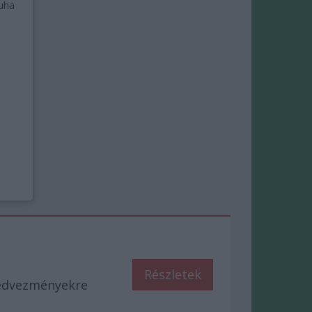
uha
Részletek
kedvezményekre