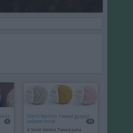
szkóz
Stenli Merino Tweed gyapjú -
selyem fonal
6
10
A Stenli Merino Tweed puha