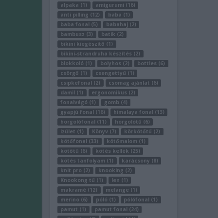
alpaka (1)
amigurumi (16)
anti pilling (12)
baba (1)
baba fonal (5)
babahaj (2)
bambusz (3)
batik (2)
bikini kiegészítő (1)
bikini-strandruha készítés (2)
blokkoló (1)
bolyhos (2)
botties (6)
csörgő (1)
csengettyű (1)
csipkefonal (2)
csomag ajánlat (6)
damil (1)
ergonomikus (2)
fonalvágó (1)
gomb (4)
gyapjú fonal (16)
himalaya fonal (13)
horgolófonal (11)
horgolótű (6)
izület (1)
Könyv (7)
körkötőtű (2)
kötőfonal (33)
kötőmalom (1)
kötőtű (6)
kötés kellék (25)
kötés tanfolyam (1)
karácsony (8)
knit pro (2)
knooking (2)
Knookong tű (1)
len (1)
makramé (12)
melange (1)
merino (6)
póló (1)
pólófonal (1)
pamut (1)
pamut fonal (24)