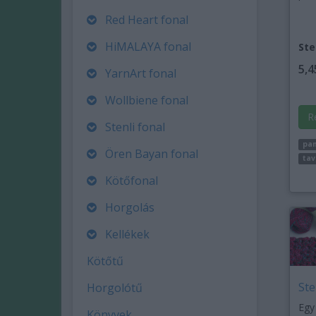
Red Heart fonal
HiMALAYA fonal
Ste
5,4
YarnArt fonal
Wollbiene fonal
R
Stenli fonal
pam
Ören Bayan fonal
tav
Kötőfonal
Horgolás
Kellékek
Kötőtű
Ste
Horgolótű
Egy
Könyvek