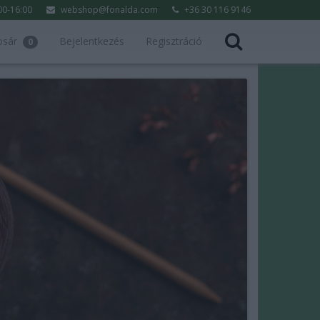
:00-16:00
webshop@fonalda.com
+36 30 116 9146
osár
Bejelentkezés
Regisztráció
0