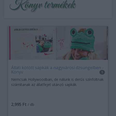
Könyv termékek
Állati kötött sapkák a nagyvárosi dzsungelben -
Könyv
1
Nemcsak Hollywoodban, de nálunk is derűs színfoltnak
számítanak az állatfejet utánzó sapkák.
2,995 Ft
/ db