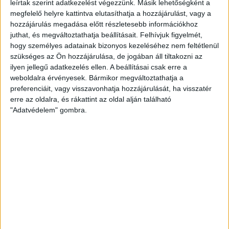
leírtak szerint adatkezelést végezzünk. Másik lehetőségként a
megfelelő helyre kattintva elutasíthatja a hozzájárulást, vagy a
Részletek
hozzájárulás megadása előtt részletesebb információkhoz
juthat, és megváltoztathatja beállításait.
Felhívjuk figyelmét,
Könyv
hogy személyes adatainak bizonyos kezeléséhez nem feltétlenül
szükséges az Ön hozzájárulása, de jogában áll tiltakozni az
ilyen jellegű adatkezelés ellen. A beállításai csak erre a
weboldalra érvényesek. Bármikor megváltoztathatja a
preferenciáit, vagy visszavonhatja hozzájárulását, ha visszatér
erre az oldalra, és rákattint az oldal alján található
"Adatvédelem" gombra.
Kötött konyharuhák, törlőkendők - Könyv
1
Tegyük konyhánkat otthonossá - kössük meg saját
konyharuháinkat, törlőkendőinket!
2,995 Ft
/ db