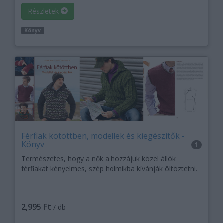
Részletek
Könyv
Férfiak kötöttben, modellek és kiegészítők -
Könyv
1
Természetes, hogy a nők a hozzájuk közel állók
férfiakat kényelmes, szép holmikba kívánják öltöztetni.
2,995 Ft
/ db