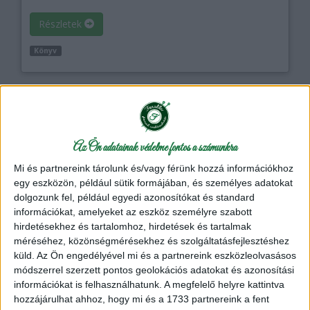
Részletek
Könyv
Az Ön adatainak védelme fontos a számunkra
Mi és partnereink tárolunk és/vagy férünk hozzá információkhoz
egy eszközön, például sütik formájában, és személyes adatokat
Horgolt konyharuhák, törlőkendők - Könyv
1
dolgozunk fel, például egyedi azonosítókat és standard
információkat, amelyeket az eszköz személyre szabott
Tegyük konyhánkat otthonossá - horgoljuk meg saját
hirdetésekhez és tartalomhoz, hirdetések és tartalmak
konyharuháinkat, törlőkendőinket!
méréséhez, közönségmérésekhez és szolgáltatásfejlesztéshez
küld.
Az Ön engedélyével mi és a partnereink eszközleolvasásos
módszerrel szerzett pontos geolokációs adatokat és azonosítási
2,995 Ft
/ db
információkat is felhasználhatunk. A megfelelő helyre kattintva
hozzájárulhat ahhoz, hogy mi és a 1733 partnereink a fent