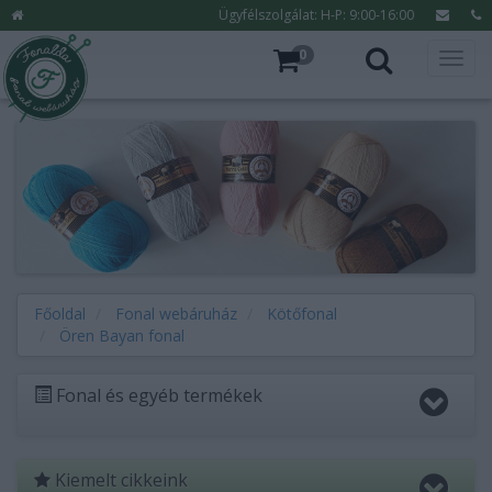
Ügyfélszolgálat: H-P: 9:00-16:00
0
Főoldal
Fonal webáruház
Kötőfonal
Ören Bayan fonal
Fonal és egyéb termékek
Kiemelt cikkeink