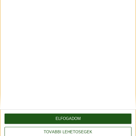
Részletek
Fonalda facebook
Általános szerződési feltételek
Adatvédelmi tájékoztató
Rendelés és szállítás
ELFOGADOM
Impresszum
TOVÁBBI LEHETŐSÉGEK