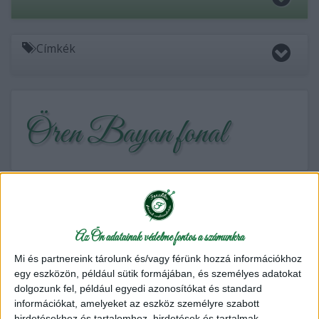
Címkék
Ören Bayan fonal
-35%
Az Ön adatainak védelme fontos a számunkra
Mi és partnereink tárolunk és/vagy férünk hozzá információkhoz
egy eszközön, például sütik formájában, és személyes adatokat
dolgozunk fel, például egyedi azonosítókat és standard
információkat, amelyeket az eszköz személyre szabott
Ören Bayan Favori fonal
1
hirdetésekhez és tartalomhoz, hirdetések és tartalmak