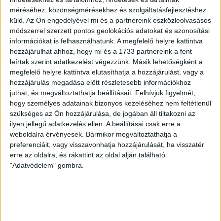
Az Ören Bayan Favori fonal egy fantasztikus fonal,
méréséhez, közönségmérésekhez és szolgáltatásfejlesztéshez
amely sokszínű felhasználási lehetőséget kínál.
küld.
Az Ön engedélyével mi és a partnereink eszközleolvasásos
módszerrel szerzett pontos geolokációs adatokat és azonosítási
információkat is felhasználhatunk. A megfelelő helyre kattintva
hozzájárulhat ahhoz, hogy mi és a 1733 partnereink a fent
Ören Bayan Kötőfonal
leírtak szerint adatkezelést végezzünk. Másik lehetőségként a
1,070 Ft
/ 100gr Kötőfonal
megfelelő helyre kattintva elutasíthatja a hozzájárulást, vagy a
Akciós ár:
695 Ft / 100gr Kötőfonal
hozzájárulás megadása előtt részletesebb információkhoz
juthat, és megváltoztathatja beállításait.
Felhívjuk figyelmét,
Részletek
hogy személyes adatainak bizonyos kezeléséhez nem feltétlenül
szükséges az Ön hozzájárulása, de jogában áll tiltakozni az
őszi-téli fonal
akril
akryl
kötőfonal
ilyen jellegű adatkezelés ellen. A beállításai csak erre a
weboldalra érvényesek. Bármikor megváltoztathatja a
preferenciáit, vagy visszavonhatja hozzájárulását, ha visszatér
erre az oldalra, és rákattint az oldal alján található
"Adatvédelem" gombra.
Vásároljon még olcsóbban!
Gyűjtse a kedvezménypontokat,
melyeket azonnali kedvezményekre
válthat!