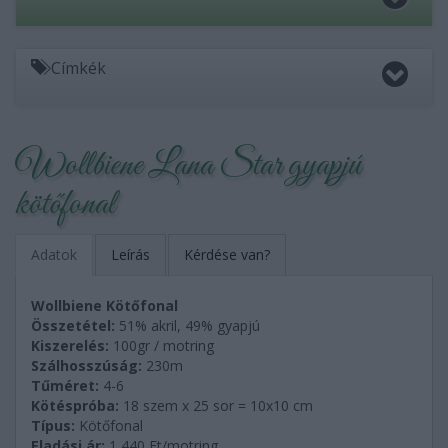
Címkék
Wollbiene Lana Star gyapjú
kötőfonal
Adatok
Leírás
Kérdése van?
Wollbiene Kötőfonal
Összetétel:
51% akril, 49% gyapjú
Kiszerelés:
100gr / motring
Szálhosszúság:
230m
Tűméret:
4-6
Kötéspróba:
18 szem x 25 sor = 10x10 cm
Típus:
Kötőfonal
Eladási ár:
1,440
Ft/motring