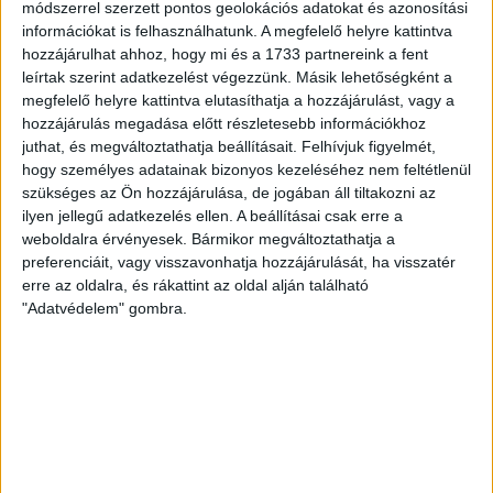
Wollbiene Lana Star gyapjú kötőfonal - 08 - Fekete
módszerrel szerzett pontos geolokációs adatokat és azonosítási
információkat is felhasználhatunk. A megfelelő helyre kattintva
Termék adatlap
hozzájárulhat ahhoz, hogy mi és a 1733 partnereink a fent
leírtak szerint adatkezelést végezzünk. Másik lehetőségként a
Kötőfonal
megfelelő helyre kattintva elutasíthatja a hozzájárulást, vagy a
1,440 Ft
/ motring
hozzájárulás megadása előtt részletesebb információkhoz
juthat, és megváltoztathatja beállításait.
Felhívjuk figyelmét,
hogy személyes adatainak bizonyos kezeléséhez nem feltétlenül
db
Kosárba
szükséges az Ön hozzájárulása, de jogában áll tiltakozni az
ilyen jellegű adatkezelés ellen. A beállításai csak erre a
weboldalra érvényesek. Bármikor megváltoztathatja a
preferenciáit, vagy visszavonhatja hozzájárulását, ha visszatér
erre az oldalra, és rákattint az oldal alján található
"Adatvédelem" gombra.