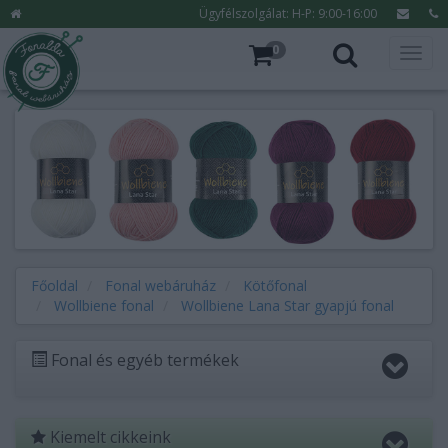
Ügyfélszolgálat: H-P: 9:00-16:00
0
Főoldal
Fonal webáruház
Kötőfonal
Wollbiene fonal
Wollbiene Lana Star gyapjú fonal
Fonal és egyéb termékek
Kiemelt cikkeink