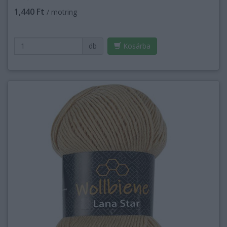
1,440 Ft
/ motring
db
Kosárba