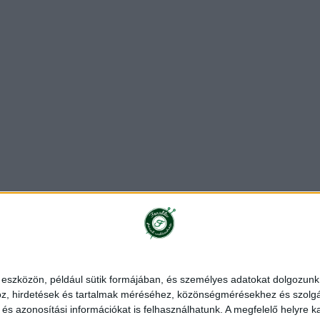
ékoztató
Rendelés és szállítás
Impresszum
Partnerünk
 eszközön, például sütik formájában, és személyes adatokat dolgozunk f
z, hirdetések és tartalmak méréséhez, közönségmérésekhez és szolgál
|
Stenli fonal
|
Alize fonal
|
Red Heart fonal
|
Schachenmayr fonal
|
s azonosítási információkat is felhasználhatunk. A megfelelő helyre ka