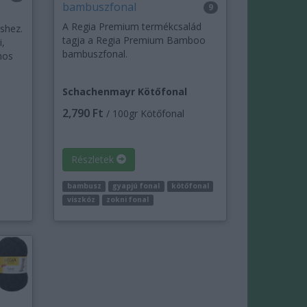
bambuszfonal
9
A Regia Premium termékcsalád
éshez.
tagja a Regia Premium Bamboo
i,
bambuszfonal.
nos
Schachenmayr Kötőfonal
2,790 Ft
/ 100gr Kötőfonal
Részletek
bambusz
gyapjú fonal
kötőfonal
viszkóz
zokni fonal