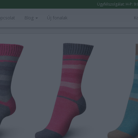
Ügyfélszolgálat: H-P: 9
pcsolat
Blog
Új fonalak
K