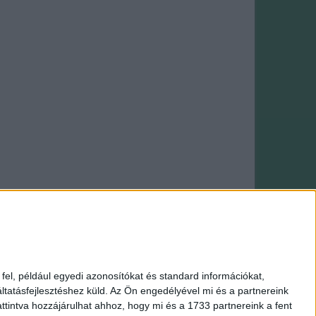
Webáruház: saját fejlesztés
el, például egyedi azonosítókat és standard információkat,
tatásfejlesztéshez küld.
Az Ön engedélyével mi és a partnereink
Amigurumi
|
Makramé fonal
|
HiMALAYA fonal
ttintva hozzájárulhat ahhoz, hogy mi és a 1733 partnereink a fent