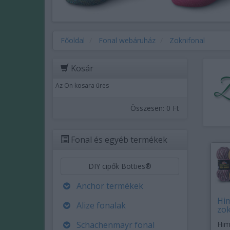
Főoldal
Fonal webáruház
Zoknifonal
Kosár
Zo
Az Ön kosara üres
Összesen:
0 Ft
Fonal és egyéb termékek
DIY cipők Botties®
Anchor termékek
Hi
Alize fonalak
zok
Schachenmayr fonal
Him