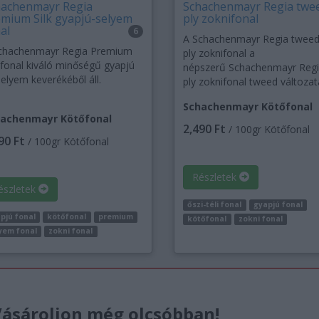
hachenmayr Regia
Schachenmayr Regia twee
mium Silk gyapjú-selyem
ply zoknifonal
al
6
A Schachenmayr Regia tweed
chachenmayr Regia Premium
ply zoknifonal a
k fonal kiváló minőségű gyapjú
népszerű Schachenmayr Regi
selyem keverékéből áll.
ply zoknifonal tweed változat
Schachenmayr Kötőfonal
achenmayr Kötőfonal
2,490 Ft
/ 100gr Kötőfonal
90 Ft
/ 100gr Kötőfonal
Részletek
észletek
őszi-téli fonal
gyapjú fonal
pjú fonal
kötőfonal
premium
kötőfonal
zokni fonal
yem fonal
zokni fonal
ásároljon még olcsóbban!