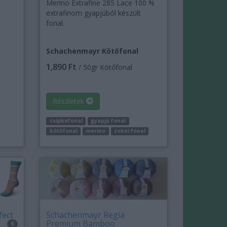
Merino Extrafine 285 Lace 100 %
extrafinom gyapjúból készült
fonal.
Schachenmayr Kötőfonal
1,890 Ft
/ 50gr Kötőfonal
Részletek
csipkefonal
gyapjú fonal
kötőfonal
merino
zokni fonal
fect
Schachenmayr Regia
Premium Bamboo
6