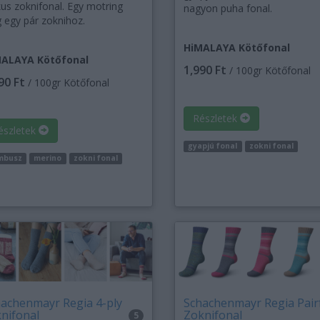
kus zoknifonal. Egy motring
nagyon puha fonal.
g egy pár zoknihoz.
HiMALAYA Kötőfonal
ALAYA Kötőfonal
1,990 Ft
/ 100gr Kötőfonal
90 Ft
/ 100gr Kötőfonal
Részletek
észletek
gyapjú fonal
zokni fonal
mbusz
merino
zokni fonal
achenmayr Regia 4-ply
Schachenmayr Regia Pair
nifonal
Zoknifonal
5