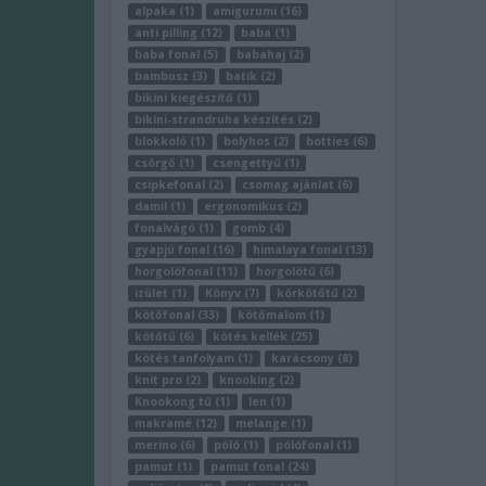
alpaka (1)
amigurumi (16)
anti pilling (12)
baba (1)
baba fonal (5)
babahaj (2)
bambusz (3)
batik (2)
bikini kiegészítő (1)
bikini-strandruha készítés (2)
blokkoló (1)
bolyhos (2)
botties (6)
csörgő (1)
csengettyű (1)
csipkefonal (2)
csomag ajánlat (6)
damil (1)
ergonomikus (2)
fonalvágó (1)
gomb (4)
gyapjú fonal (16)
himalaya fonal (13)
horgolófonal (11)
horgolótű (6)
izület (1)
Könyv (7)
körkötőtű (2)
kötőfonal (33)
kötőmalom (1)
kötőtű (6)
kötés kellék (25)
kötés tanfolyam (1)
karácsony (8)
knit pro (2)
knooking (2)
Knookong tű (1)
len (1)
makramé (12)
melange (1)
merino (6)
póló (1)
pólófonal (1)
pamut (1)
pamut fonal (24)