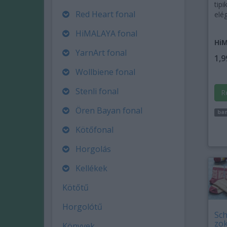
tipi
Red Heart fonal
elé
HiMALAYA fonal
HiM
YarnArt fonal
1,9
Wollbiene fonal
Stenli fonal
R
Ören Bayan fonal
ba
Kötőfonal
Horgolás
Kellékek
Kötőtű
Horgolótű
Sch
zok
Könyvek