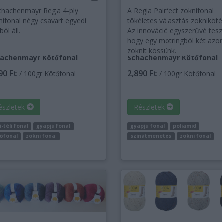
chachenmayr Regia 4-ply
A Regia Pairfect zoknifonal
nifonal négy csavart egyedi
tökéletes választás zokniköt
ból áll.
Az innováció egyszerűvé tesz
hogy egy motringból két azo
zoknit kössünk.
achenmayr Kötőfonal
Schachenmayr Kötőfonal
90 Ft
2,890 Ft
/ 100gr Kötőfonal
/ 100gr Kötőfonal
észletek
Részletek
i-téli fonal
gyapjú fonal
gyapjú fonal
poliamid
őfonal
zokni fonal
színátmenetes
zokni fonal