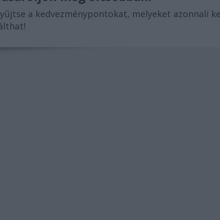
yűjtse a kedvezménypontokat, melyeket azonnali 
álthat!