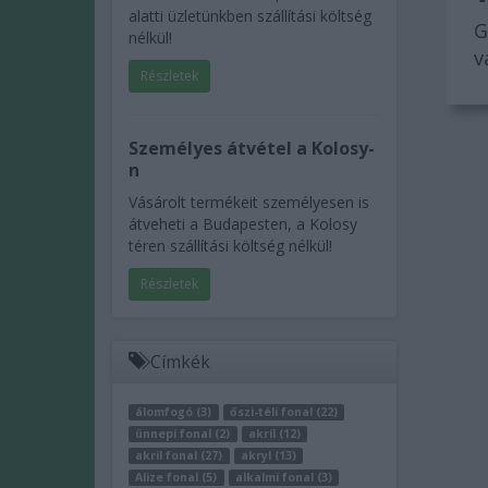
alatti üzletünkben szállítási költség
G
nélkül!
v
Részletek
Személyes átvétel a Kolosy-
n
Vásárolt termékeit személyesen is
átveheti a Budapesten, a Kolosy
téren szállítási költség nélkül!
Részletek
Címkék
álomfogó (3)
őszi-téli fonal (22)
ünnepi fonal (2)
akril (12)
akril fonal (27)
akryl (13)
Alize fonal (5)
alkalmi fonal (3)