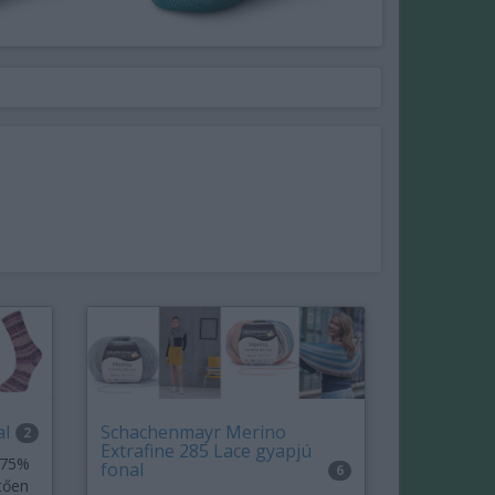
al
Schachenmayr Merino
2
Extrafine 285 Lace gyapjú
 75%
fonal
6
tően