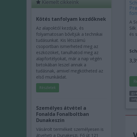
Kiemelt cikkeink
Sc
Pre
fon
Kötés tanfolyam kezdőknek
A S
Az alapoktól kezdjük, és
Sil
folyamatosan bővítjük a technikai
és 
tudásunkat. Kis létszámú
csoportban ismerheted meg az
Sch
eszközöket, tanulhatod meg az
alapfortélyokat, már a nap végén
3,3
birtokában leszel annak a
tudásnak, amivel megkötheted az
első munkáidat.
R
Részletek
gya
sel
Személyes átvétel a
Fonalda Fonalboltban
Dunakeszin
Vásárolt termékeit személyesen is
V
átveheti a Dunakeszi, Fő út 121