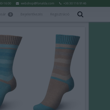
:00-16:00
webshop@fonalda.com
+36 30 116 9146
osár
Bejelentkezés
Regisztráció
0