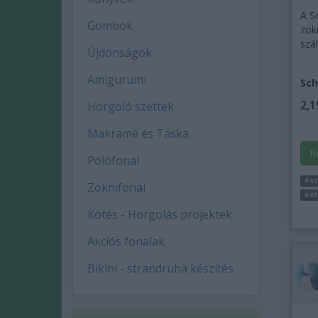
A S
Gombok
zok
szál
Újdonságok
Amigurumi
Sch
2,1
Horgoló szettek
Makramé és Táska
R
Pólófonal
ősz
Zoknifonal
köt
Kötés - Horgolás projektek
Akciós fonalak
Bikini - strandruha készítés