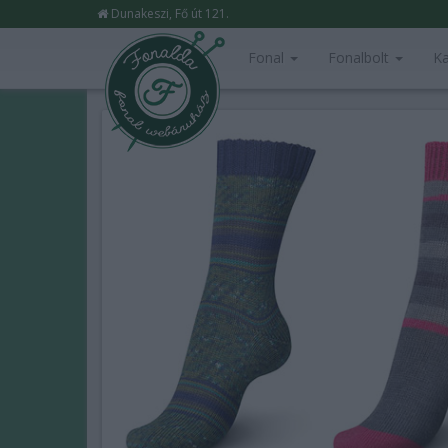
Dunakeszi, Fő út 121.
Fonal
Fonalbolt
Ka