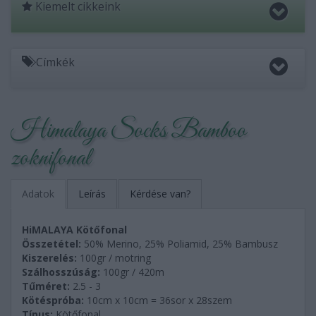
Kiemelt cikkeink
Címkék
Himalaya Socks Bamboo
zoknifonal
Adatok
Leírás
Kérdése van?
HiMALAYA Kötőfonal
Összetétel:
50% Merino, 25% Poliamid, 25% Bambusz
Kiszerelés:
100gr / motring
Szálhosszúság:
100gr / 420m
Tűméret:
2.5 - 3
Kötéspróba:
10cm x 10cm = 36sor x 28szem
Típus:
Kötőfonal