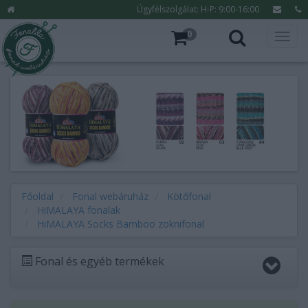
Ügyfélszolgálat: H-P: 9:00-16:00
0
Főoldal
Fonal webáruház
Kötőfonal
HiMALAYA fonalak
HiMALAYA Socks Bamboo zoknifonal
Fonal és egyéb termékek