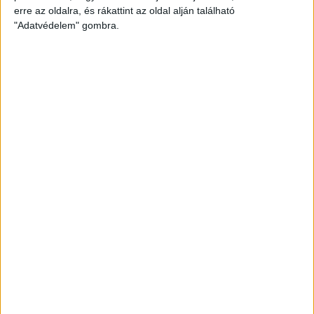
erre az oldalra, és rákattint az oldal alján található
"Adatvédelem" gombra.
Himalaya Socks Bamboo zoknifonal - 120-03 -
Barna, orgona, pink
Termék adatlap
Kötőfonal
1,990 Ft
/ motring