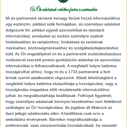
Az Ön adatainak védelme fontos a számunkra
Mi és partnereink tárolunk és/vagy férünk hozzá információkhoz
Himalaya Socks Bamboo zoknifonal - 120-02 - Lila,
egy eszközön, például sütik formájában, és személyes adatokat
orgona, fehér
dolgozunk fel, például egyedi azonosítókat és standard
információkat, amelyeket az eszköz személyre szabott
Termék adatlap
hirdetésekhez és tartalomhoz, hirdetések és tartalmak
Kötőfonal
méréséhez, közönségmérésekhez és szolgáltatásfejlesztéshez
küld.
Az Ön engedélyével mi és a partnereink eszközleolvasásos
1,990 Ft
/ motring
módszerrel szerzett pontos geolokációs adatokat és azonosítási
információkat is felhasználhatunk. A megfelelő helyre kattintva
hozzájárulhat ahhoz, hogy mi és a 1733 partnereink a fent
leírtak szerint adatkezelést végezzünk. Másik lehetőségként a
megfelelő helyre kattintva elutasíthatja a hozzájárulást, vagy a
hozzájárulás megadása előtt részletesebb információkhoz
juthat, és megváltoztathatja beállításait.
Felhívjuk figyelmét,
hogy személyes adatainak bizonyos kezeléséhez nem feltétlenül
szükséges az Ön hozzájárulása, de jogában áll tiltakozni az
ilyen jellegű adatkezelés ellen. A beállításai csak erre a
weboldalra érvényesek. Bármikor megváltoztathatja a
preferenciáit, vagy visszavonhatja hozzájárulását, ha visszatér