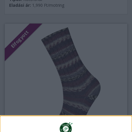
Eladási ár:
1,990
Ft/motring