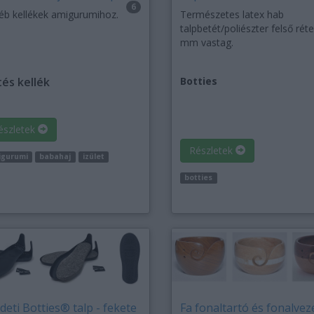
6
éb kellékek amigurumihoz.
Természetes latex hab
talpbetét/poliészter felső rét
mm vastag.
és kellék
Botties
észletek
Részletek
igurumi
babahaj
izület
botties
deti Botties® talp - fekete
Fa fonaltartó és fonalvez