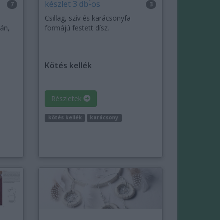
készlet 3 db-os
7
3
Csillag, szív és karácsonyfa
tán,
formájú festett dísz.
Kötés kellék
Részletek
kötés kellék
karácsony