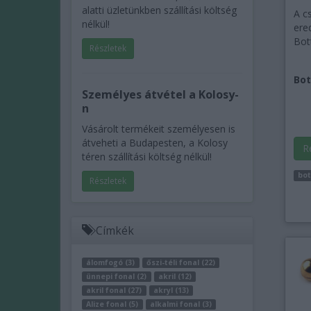
alatti üzletünkben szállítási költség
A c
nélkül!
ere
Bot
Részletek
Bot
Személyes átvétel a Kolosy-
n
Vásárolt termékeit személyesen is
átveheti a Budapesten, a Kolosy
R
téren szállítási költség nélkül!
bot
Részletek
Címkék
álomfogó (3)
őszi-téli fonal (22)
ünnepi fonal (2)
akril (12)
akril fonal (27)
akryl (13)
Alize fonal (5)
alkalmi fonal (3)