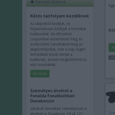
Kiemelt cikkeink
Egy
Kötés tanfolyam kezdőknek
Az alapoktól kezdjük, és
folyamatosan bővítjük a technikai
Köt
tudásunkat. Kis létszámú
csoportban ismerheted meg az
eszközöket, tanulhatod meg az
R
alapfortélyokat, már a nap végén
birtokában leszel annak a
am
tudásnak, amivel megkötheted az
első munkáidat.
Részletek
Személyes átvétel a
Fonalda Fonalboltban
Dunakeszin
Vásárolt termékeit személyesen is
Ere
átveheti a Dunakeszi, Fő út 121