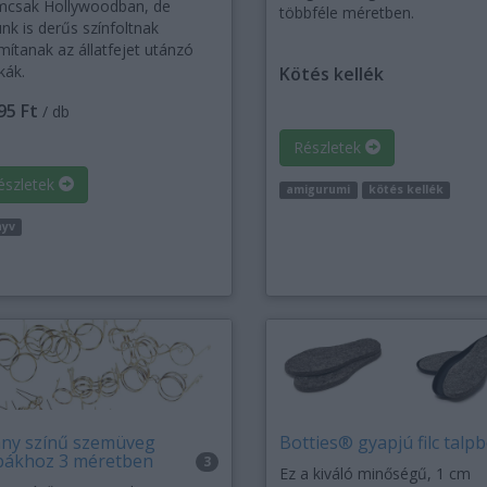
csak Hollywoodban, de
többféle méretben.
nk is derűs színfoltnak
mítanak az állatfejet utánzó
kák.
Kötés kellék
95 Ft
/ db
Részletek
észletek
amigurumi
kötés kellék
nyv
ny színű szemüveg
Botties® gyapjú filc talpb
bákhoz 3 méretben
3
Ez a kiváló minőségű, 1 cm