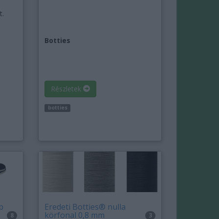
t.
Botties
Részletek
botties
b
Eredeti Botties® nulla
körfonal 0,8 mm
8
3