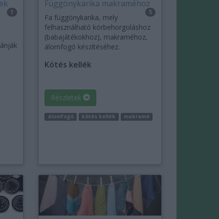
lek
Függönykarika makraméhoz
1
5
Fa függönykarika, mely
felhasználható körbehorgoláshoz
(babajátékokhoz), makraméhoz,
vánják
álomfogó készítéséhez.
Kötés kellék
Részletek
álomfogó
kötés kellék
makramé