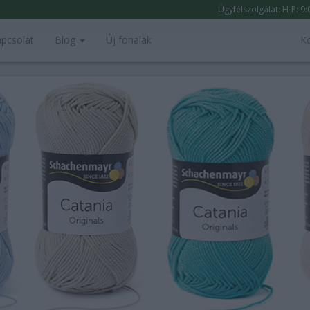
Ügyfélszolgálat: H-P: 9
pcsolat
Blog
Új fonalak
K