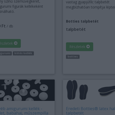
ny színű szemüvegkeret,
vastag gyapjúfilc talpbetét
gurumi figurák kellékeként
megbízhatóan tompítja léptei
ználható.
Botties talpbetét
 Ft
/ db
talpbetét
észletek
Részletek
igurumi
kötés kellék
botties
éb amigurumi kellék -
Eredeti Botties® latex ha
let, babahaj, műszempilla
talpbetét