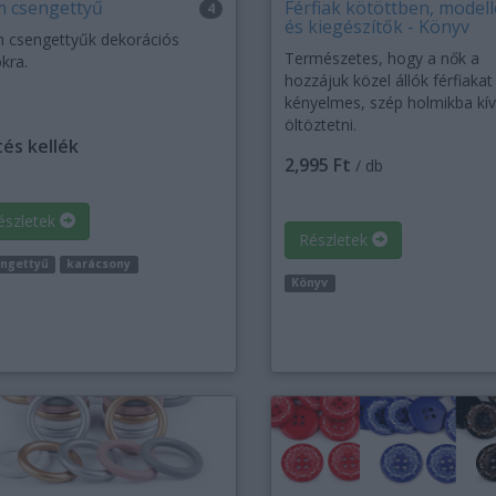
 csengettyű
Férfiak kötöttben, model
4
és kiegészítők - Könyv
 csengettyűk dekorációs
Természetes, hogy a nők a
kra.
hozzájuk közel állók férfiakat
kényelmes, szép holmikba kí
öltöztetni.
és kellék
2,995 Ft
/ db
észletek
Részletek
ngettyű
karácsony
Könyv