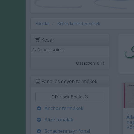
Főoldal
Kötés kellék termékek
Kosár
Kö
Az Ön kosara üres
Összesen:
0 Ft
Fonal és egyéb termékek
DIY cipők Botties®
Anchor termékek
Áll
Alize fonalak
nag
Kö
Schachenmayr fonal