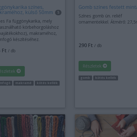
gönykarika színes,
Gomb színes festett mint
kraméhoz, külső 50mm
5
Színes gomb ún. reliéf
nes Fa függönykarika, mely
ornamentekkel. Átmérő: 27,
használható körbehorgoláshoz
bajátékokhoz), makraméhoz,
mfogó készítéséhez.
290 Ft
/ db
 Ft
/ db
Részletek
észletek
gomb
kötés kellék
omfogó
makramé
kötés kellék