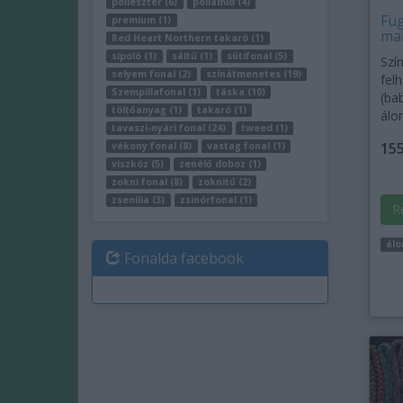
poliészter (6)
poliamid (4)
Füg
premium (1)
ma
Red Heart Northern takaró (1)
sípoló (1)
sáltű (1)
sütifonal (5)
Szí
selyem fonal (2)
színátmenetes (19)
fel
Szempillafonal (1)
táska (10)
(ba
töltőanyag (1)
takaró (1)
álo
tavaszi-nyári fonal (24)
tweed (1)
155
vékony fonal (8)
vastag fonal (1)
viszkóz (5)
zenélő doboz (1)
zokni fonal (8)
zoknitű (2)
zsenília (3)
zsinórfonal (1)
R
ál
Fonalda facebook