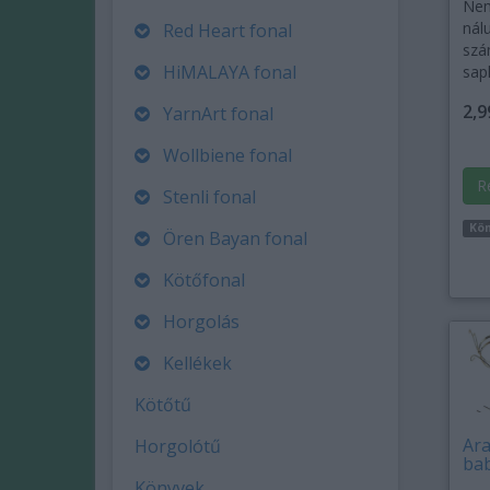
Nem
nálu
Red Heart fonal
szá
HiMALAYA fonal
sap
2,9
YarnArt fonal
Wollbiene fonal
R
Stenli fonal
Kö
Ören Bayan fonal
Kötőfonal
Horgolás
Kellékek
Kötőtű
Ara
Horgolótű
ba
Könyvek