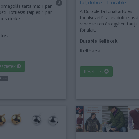
tál, doboz - Durable
8
somagolás tartalma: 1 pár
A Durable fa fonaltartó és
deti Botties® talp és 1 pár
fonalvezető tál és doboz tisz
ties címke.
rendezetten és egyben tartja
fonalait.
ties
Durable Kellékek
Kellékek
észletek
Részletek
ties