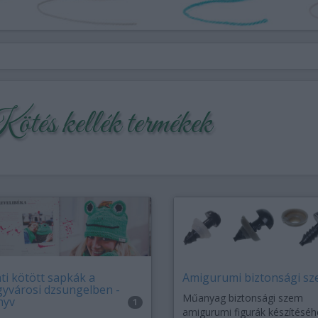
tés kellék termékek
ati kötött sapkák a
Amigurumi biztonsági s
yvárosi dzsungelben -
Műanyag biztonsági szem
nyv
1
amigurumi figurák készítéséh