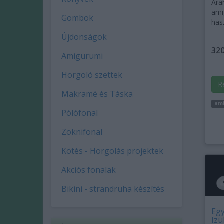
Ara
ami
Gombok
has
Újdonságok
320
Amigurumi
Horgoló szettek
R
Makramé és Táska
am
Pólófonal
Zoknifonal
Kötés - Horgolás projektek
Akciós fonalak
Bikini - strandruha készítés
Egy
Izü