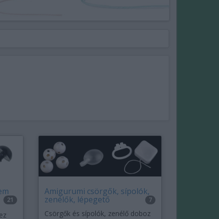
zem
Amigurumi csörgők, sípolók,
zenélők, lépegető
21
7
Csörgők és sípolók, zenélő doboz
ez