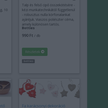
Talp és felső cipő összekötésére -
eg, 10
kézi munkatechnikától függetlenül
- robusztus nulla körfonalankat
ajánljuk. Viaszos poliészter cérna,
amely különösen tartós.
Botties
990 Ft
/ db
Részletek
botties
ető
Fa karácsonyi dekoráció