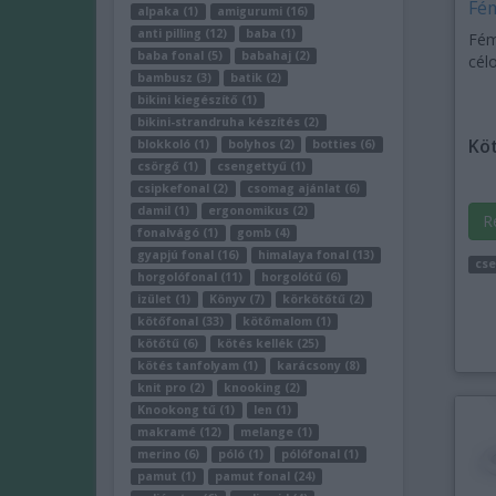
Fém
alpaka (1)
amigurumi (16)
anti pilling (12)
baba (1)
Fém
baba fonal (5)
babahaj (2)
célo
bambusz (3)
batik (2)
bikini kiegészítő (1)
bikini-strandruha készítés (2)
Köt
blokkoló (1)
bolyhos (2)
botties (6)
csörgő (1)
csengettyű (1)
csipkefonal (2)
csomag ajánlat (6)
damil (1)
ergonomikus (2)
R
fonalvágó (1)
gomb (4)
gyapjú fonal (16)
himalaya fonal (13)
cse
horgolófonal (11)
horgolótű (6)
izület (1)
Könyv (7)
körkötőtű (2)
kötőfonal (33)
kötőmalom (1)
kötőtű (6)
kötés kellék (25)
kötés tanfolyam (1)
karácsony (8)
knit pro (2)
knooking (2)
Knookong tű (1)
len (1)
makramé (12)
melange (1)
merino (6)
póló (1)
pólófonal (1)
pamut (1)
pamut fonal (24)