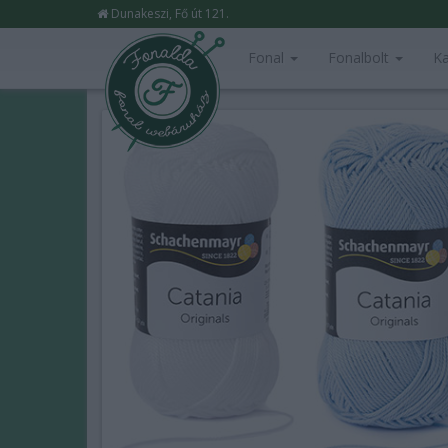
Dunakeszi, Fő út 121.
Fonal
Fonalbolt
Ka