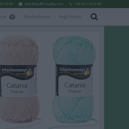
:00-16:00
webshop@fonalda.com
+36 30 116 9146
osár
Bejelentkezés
Regisztráció
0