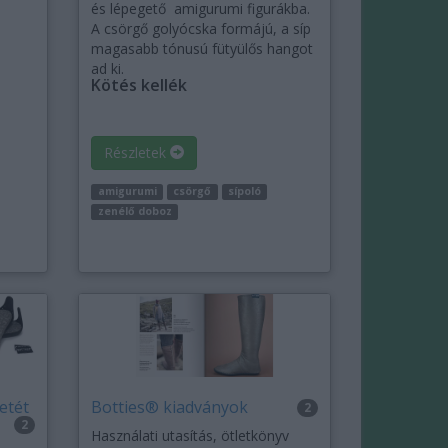
és lépegető amigurumi figurákba.
A csörgő golyócska formájú, a síp
magasabb tónusú fütyülős hangot
ad ki.
Kötés kellék
Részletek
amigurumi
csörgő
sípoló
zenélő doboz
etét
Botties® kiadványok
2
2
Használati utasítás, ötletkönyv