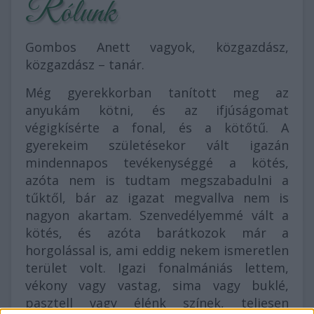
Rólunk
Gombos Anett vagyok, közgazdász,
közgazdász – tanár.
Még gyerekkorban tanított meg az
anyukám kötni, és az ifjúságomat
végigkísérte a fonal, és a kötőtű. A
gyerekeim születésekor vált igazán
mindennapos tevékenységgé a kötés,
azóta nem is tudtam megszabadulni a
tűktől, bár az igazat megvallva nem is
nagyon akartam. Szenvedélyemmé vált a
kötés, és azóta barátkozok már a
horgolással is, ami eddig nekem ismeretlen
terület volt. Igazi fonalmániás lettem,
vékony vagy vastag, sima vagy buklé,
pasztell vagy élénk színek, teljesen