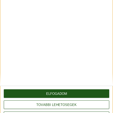
Amennyiben különleges vagy egyedi
fonaligénye lenne, kérem, jelezze felém,
biztosan tudok segíteni!
Jó böngészést, és vásárlást kívánok!
Gombos Anett
Fonalda fonal webáruház és fonalbolt
tulajdonos
Fonalda facebook
ELFOGADOM
TOVÁBBI LEHETŐSÉGEK