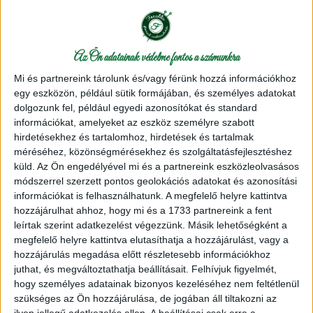
mindegy, csak kötni lehessen. Igazi
Gombóc Artúrrá váltam szép lassan. A
fonalmániámat, és a motringszaporulatot
azonban némileg korlátozta a fonalak ára.
Az Ön adatainak védelme fontos a számunkra
Mivel nagy fonalhasználó vagyok, igen
Mi és partnereink tárolunk és/vagy férünk hozzá információkhoz
sokat számít, hogy mennyiért tudok
egy eszközön, például sütik formájában, és személyes adatokat
dolgozunk fel, például egyedi azonosítókat és standard
hozzájutni kedvenc fonalaimhoz. Így
információkat, amelyeket az eszköz személyre szabott
keresgélni kezdtem megfelelő
hirdetésekhez és tartalomhoz, hirdetések és tartalmak
fonallelőhelyek után. Időközben az életem
méréséhez, közönségmérésekhez és szolgáltatásfejlesztéshez
is úgy alakult, hogy a harmadik gyermekem
küld.
Az Ön engedélyével mi és a partnereink eszközleolvasásos
születése után saját magamnak szerettem
módszerrel szerzett pontos geolokációs adatokat és azonosítási
volna munkahelyet teremteni. Egyre
információkat is felhasználhatunk. A megfelelő helyre kattintva
hozzájárulhat ahhoz, hogy mi és a 1733 partnereink a fent
inkább úgy éreztem, hogy a fonal az én
leírtak szerint adatkezelést végezzünk. Másik lehetőségként a
utam. Így jött létre az én kis Fonaldám.
megfelelő helyre kattintva elutasíthatja a hozzájárulást, vagy a
hozzájárulás megadása előtt részletesebb információkhoz
A Fonalda fonal webáruház minőségi kötő-,
juthat, és megváltoztathatja beállításait.
Felhívjuk figyelmét,
és horgolófonalak lelőhelye, amelyeket
hogy személyes adatainak bizonyos kezeléséhez nem feltétlenül
szükséges az Ön hozzájárulása, de jogában áll tiltakozni az
pénztárcabarát áron kínálok. Jelenleg csak