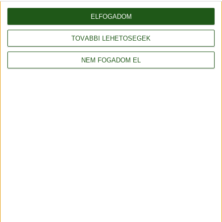
db
Kosárba
ELFOGADOM
TOVÁBBI LEHETŐSÉGEK
Fonalda facebook
NEM FOGADOM EL
Általános szerződési feltételek
Adatvédelmi tájékoztató
Rendelés és szállítás
Impresszum
Partnerünk