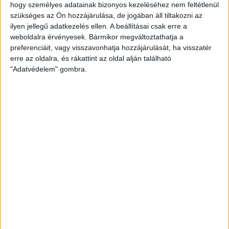
hogy személyes adatainak bizonyos kezeléséhez nem feltétlenül
szükséges az Ön hozzájárulása, de jogában áll tiltakozni az
Termék adatlap
ilyen jellegű adatkezelés ellen. A beállításai csak erre a
Horgolófonal
weboldalra érvényesek. Bármikor megváltoztathatja a
preferenciáit, vagy visszavonhatja hozzájárulását, ha visszatér
1,990 Ft
/ db
erre az oldalra, és rákattint az oldal alján található
"Adatvédelem" gombra.
Készlet: 3 db
db
Kosárba