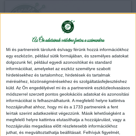
Az Ön adatainak védelme fontos a számunkra
Mi és partnereink tárolunk és/vagy férünk hozzá információkhoz
egy eszközön, például sütik formájában, és személyes adatokat
dolgozunk fel, például egyedi azonosítókat és standard
információkat, amelyeket az eszköz személyre szabott
hirdetésekhez és tartalomhoz, hirdetések és tartalmak
méréséhez, közönségmérésekhez és szolgáltatásfejlesztéshez
küld.
Az Ön engedélyével mi és a partnereink eszközleolvasásos
módszerrel szerzett pontos geolokációs adatokat és azonosítási
információkat is felhasználhatunk. A megfelelő helyre kattintva
hozzájárulhat ahhoz, hogy mi és a 1733 partnereink a fent
leírtak szerint adatkezelést végezzünk. Másik lehetőségként a
megfelelő helyre kattintva elutasíthatja a hozzájárulást, vagy a
hozzájárulás megadása előtt részletesebb információkhoz
juthat, és megváltoztathatja beállításait.
Felhívjuk figyelmét,
Anchor Artiste Metallic horgolófonal - 318 - Piros