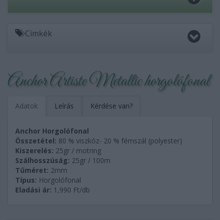
Címkék
Anchor Artiste Metallic horgolófonal
Adatok
Leírás
Kérdése van?
Anchor Horgolófonal
Összetétel:
80 % viszkóz- 20 % fémszál (polyester)
Kiszerelés:
25gr / motring
Szálhosszúság:
25gr / 100m
Tűméret:
2mm
Típus:
Horgolófonal
Eladási ár:
1,990
Ft/db