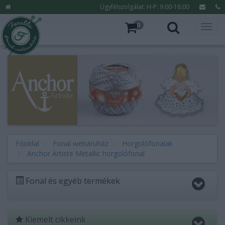
Ügyfélszolgálat: H-P: 9:00-16:00
0
Főoldal
Fonal webáruház
Horgolófonalak
Anchor Artiste Metallic horgolófonal
Fonal és egyéb termékek
Kiemelt cikkeink