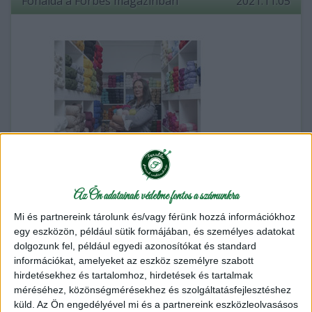
Fonalda a Forbes magazinban
2021.11.05
Az Ön adatainak védelme fontos a számunkra
Mi és partnereink tárolunk és/vagy férünk hozzá információkhoz
egy eszközön, például sütik formájában, és személyes adatokat
dolgozunk fel, például egyedi azonosítókat és standard
„Sokan gondolják, hogy ez nagyis dolog, pedig nem.
információkat, amelyeket az eszköz személyre szabott
Rengetegen kötnek, horgolnak”
hirdetésekhez és tartalomhoz, hirdetések és tartalmak
méréséhez, közönségmérésekhez és szolgáltatásfejlesztéshez
A Forbes magazin interjút készített a Fonalda Fonalboltról
küld.
Az Ön engedélyével mi és a partnereink eszközleolvasásos
a Small & Sweet rovatba.