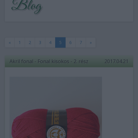
Blog
«
1
2
3
4
5
6
7
»
Akril fonal - Fonal kisokos - 2. rész
2017.04.21