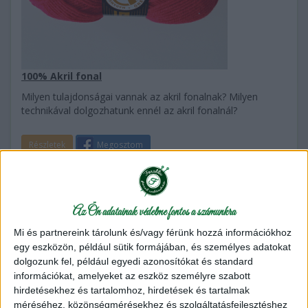
100% Akril fonal
Milyen tulajdonságai vannak az akril fonalnak? Milyen
technikával dolgozhatunk ennél az akril fonalnál?
Részletek
Megosztom
Pamut fonal - Fonal kisokos - 1. rész
2017.04.19
Az Ön adatainak védelme fontos a számunkra
Mi és partnereink tárolunk és/vagy férünk hozzá információkhoz
egy eszközön, például sütik formájában, és személyes adatokat
dolgozunk fel, például egyedi azonosítókat és standard
információkat, amelyeket az eszköz személyre szabott
hirdetésekhez és tartalomhoz, hirdetések és tartalmak
méréséhez, közönségmérésekhez és szolgáltatásfejlesztéshez