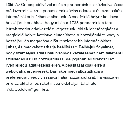
küld.
Az Ön engedélyével mi és a partnereink eszközleolvasásos
módszerrel szerzett pontos geolokációs adatokat és azonosítási
információkat is felhasználhatunk. A megfelelő helyre kattintva
hozzájárulhat ahhoz, hogy mi és a 1733 partnereink a fent
leírtak szerint adatkezelést végezzünk. Másik lehetőségként a
megfelelő helyre kattintva elutasíthatja a hozzájárulást, vagy a
hozzájárulás megadása előtt részletesebb információkhoz
juthat, és megváltoztathatja beállításait.
Felhívjuk figyelmét,
hogy személyes adatainak bizonyos kezeléséhez nem feltétlenül
Vajon mindent tudsz a fonalakról, vagy elveszel a
szükséges az Ön hozzájárulása, de jogában áll tiltakozni az
kínálatban?
ilyen jellegű adatkezelés ellen. A beállításai csak erre a
100 % pamut fonal
weboldalra érvényesek. Bármikor megváltoztathatja a
preferenciáit, vagy visszavonhatja hozzájárulását, ha visszatér
Mire tudjuk használni a tiszta pamut fonalat? Milyen
erre az oldalra, és rákattint az oldal alján található
tulajdonságai vannak? Milyen technikával dolgozhatunk a
"Adatvédelem" gombra.
100 % tiszta pamut fonalnál?
Részletek
Megosztom
Kötés vs. horgolás vs. knooking? Melyik technikát