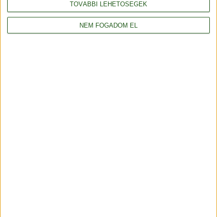
TOVÁBBI LEHETŐSÉGEK
ezeket a képeket az elkészült nyakmelegítőről.
NEM FOGADOM EL
Részletek
Megosztom
«
1
2
3
4
5
6
7
»
Fonalda facebook
Általános szerződési feltételek
Adatvédelmi tájékoztató
Rendelés és szállítás