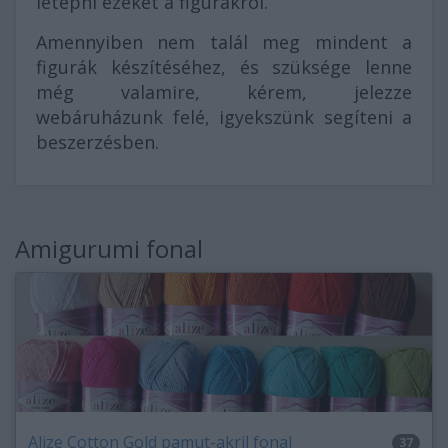
letépni ezeket a figurákról.
Amennyiben nem talál meg mindent a
figurák készítéséhez, és szüksége lenne
még valamire, kérem, jelezze
webáruházunk felé, igyekszünk segíteni a
beszerzésben.
Amigurumi fonal
Alize Cotton Gold pamut-akril fonal
37