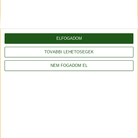
ELFOGADOM
Amigurumi biztonsági szem
21
TOVÁBBI LEHETŐSÉGEK
Műanyag biztonsági szem amigurumi figurák készítéséhez
többféle méretben.
NEM FOGADOM EL
Kötés kellék
Részletek
amigurumi
kötés kellék