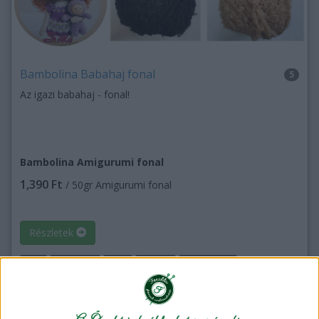
Bambolina Babahaj fonal
5
Az igazi babahaj - fonal!
Bambolina Amigurumi fonal
1,390 Ft
/ 50gr Amigurumi fonal
Részletek
akril
amigurumi
baba
babahaj
gyapjú fonal