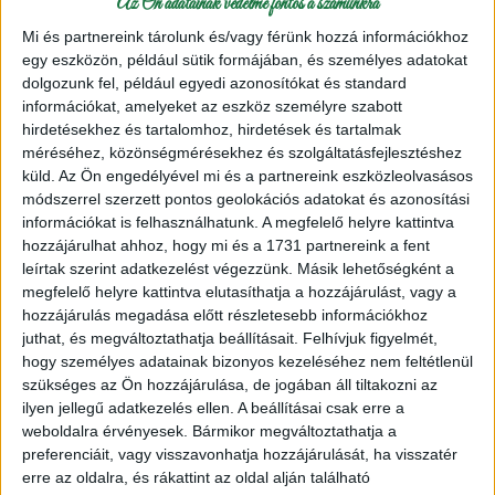
Az Ön adatainak védelme fontos a számunkra
Mi és partnereink tárolunk és/vagy férünk hozzá információkhoz
egy eszközön, például sütik formájában, és személyes adatokat
dolgozunk fel, például egyedi azonosítókat és standard
információkat, amelyeket az eszköz személyre szabott
hirdetésekhez és tartalomhoz, hirdetések és tartalmak
méréséhez, közönségmérésekhez és szolgáltatásfejlesztéshez
Camilla pamut amigurumi fonal
45
küld.
Az Ön engedélyével mi és a partnereink eszközleolvasásos
módszerrel szerzett pontos geolokációs adatokat és azonosítási
A Camilla egy mercerizált pamut fonal, mely amigurumi
információkat is felhasználhatunk. A megfelelő helyre kattintva
figurák készítéséhez kiválóan felhasználható.
hozzájárulhat ahhoz, hogy mi és a 1731 partnereink a fent
leírtak szerint adatkezelést végezzünk. Másik lehetőségként a
megfelelő helyre kattintva elutasíthatja a hozzájárulást, vagy a
VLNA HEP Amigurumi fonal
hozzájárulás megadása előtt részletesebb információkhoz
juthat, és megváltoztathatja beállításait.
Felhívjuk figyelmét,
990 Ft
/ 50gr Amigurumi fonal
hogy személyes adatainak bizonyos kezeléséhez nem feltétlenül
szükséges az Ön hozzájárulása, de jogában áll tiltakozni az
ilyen jellegű adatkezelés ellen. A beállításai csak erre a
Részletek
weboldalra érvényesek. Bármikor megváltoztathatja a
preferenciáit, vagy visszavonhatja hozzájárulását, ha visszatér
amigurumi
horgolófonal
pamut fonal
erre az oldalra, és rákattint az oldal alján található