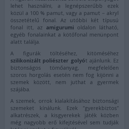
lehet használni, a legnépszerűbb ezek
közül a 100 % pamut, vagy a pamut – akryl
összetételű fonal. Az utóbbi két típusú
fonal itt, az
amigurumi
oldalon látható,
egyéb fonalainkat a kötőfonal menünpont
alatt találja.
A figurák töltéséhez, kitöméséhez
szilikonizált poliészter golyó
t ajánlunk. Ez
biztonságos tömőanyag, megfelelően
szoros horgolás esetén nem fog kijönni a
szemek között, nem juthat a gyermek
szájába.
A szemek, orrok kialakításához biztonsági
szemeket kínálunk. Ezek ”gyerekbiztos”
alkatrészek, a kisgyerekek játék közben
még nagyobb erő kifejtésével sem tudják