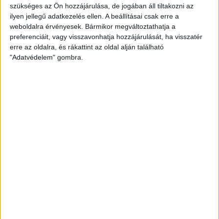
szükséges az Ön hozzájárulása, de jogában áll tiltakozni az
Klasszikus makramé fonal, amit nagyanyáink is
ilyen jellegű adatkezelés ellen. A beállításai csak erre a
használtak. Kiváló Holland minőség.
weboldalra érvényesek. Bármikor megváltoztathatja a
preferenciáit, vagy visszavonhatja hozzájárulását, ha visszatér
erre az oldalra, és rákattint az oldal alján található
"Adatvédelem" gombra.
Durable Makramé fonal
2,020 Ft
/ 100gr Makramé fonal
Részletek
horgolófonal
makramé
pamut fonal