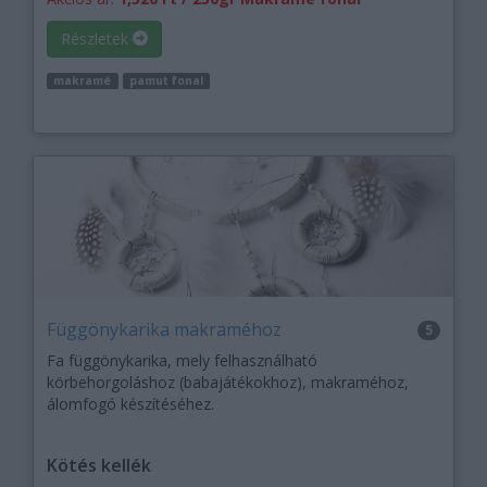
Részletek
makramé
pamut fonal
Függönykarika makraméhoz
5
Fa függönykarika, mely felhasználható
körbehorgoláshoz (babajátékokhoz), makraméhoz,
álomfogó készítéséhez.
Kötés kellék