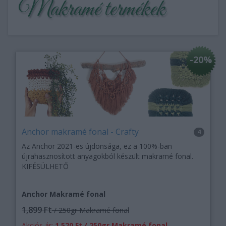
Makramé termékek
-20%
Anchor makramé fonal - Crafty
4
Az Anchor 2021-es újdonsága, ez a 100%-ban
újrahasznosított anyagokból készült makramé fonal.
KIFÉSÜLHETŐ
Anchor Makramé fonal
1,899 Ft
/ 250gr Makramé fonal
Akciós ár:
1,520 Ft / 250gr Makramé fonal