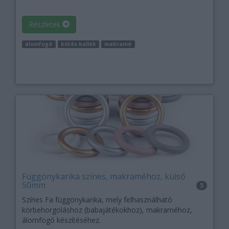
Részletek
álomfogó
kötés kellék
makramé
Függönykarika színes, makraméhoz, külső
50mm
5
Színes Fa függönykarika, mely felhasználható
körbehorgoláshoz (babajátékokhoz), makraméhoz,
álomfogó készítéséhez.