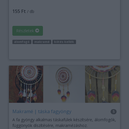
155 Ft
/ db
Részletek
álomfogó
makramé
kötés kellék
Makramé | táska fagyöngy
5
A fa gyöngy alkalmas táskafülek készítsére, álomfogók,
függönyök díszítésére, makramézáshoz.