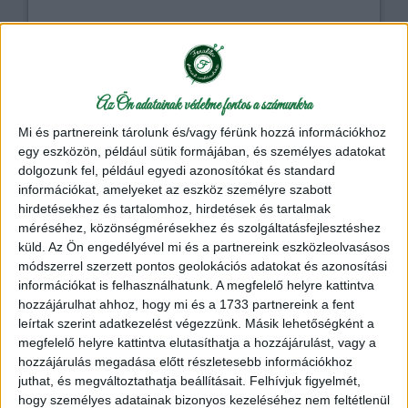
Kötés kellék
Az Ön adatainak védelme fontos a számunkra
Részletek
Mi és partnereink tárolunk és/vagy férünk hozzá információkhoz
egy eszközön, például sütik formájában, és személyes adatokat
álomfogó
kötés kellék
makramé
táska
dolgozunk fel, például egyedi azonosítókat és standard
információkat, amelyeket az eszköz személyre szabott
hirdetésekhez és tartalomhoz, hirdetések és tartalmak
méréséhez, közönségmérésekhez és szolgáltatásfejlesztéshez
küld.
Az Ön engedélyével mi és a partnereink eszközleolvasásos
módszerrel szerzett pontos geolokációs adatokat és azonosítási
információkat is felhasználhatunk. A megfelelő helyre kattintva
hozzájárulhat ahhoz, hogy mi és a 1733 partnereink a fent
leírtak szerint adatkezelést végezzünk. Másik lehetőségként a
megfelelő helyre kattintva elutasíthatja a hozzájárulást, vagy a
hozzájárulás megadása előtt részletesebb információkhoz
juthat, és megváltoztathatja beállításait.
Felhívjuk figyelmét,
Makramé fonal - Durable makramé - 100%
hogy személyes adatainak bizonyos kezeléséhez nem feltétlenül
pamut
17