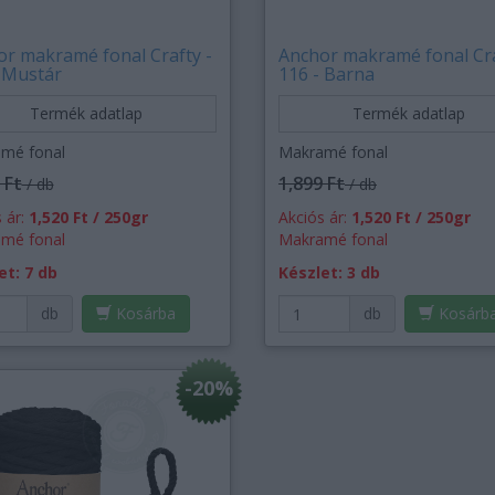
r makramé fonal Crafty -
Anchor makramé fonal Cra
 Mustár
116 - Barna
Termék adatlap
Termék adatlap
mé fonal
Makramé fonal
 Ft
1,899 Ft
/ db
/ db
 ár:
1,520 Ft / 250gr
Akciós ár:
1,520 Ft / 250gr
mé fonal
Makramé fonal
et: 7 db
Készlet: 3 db
db
Kosárba
db
Kosárb
-20%