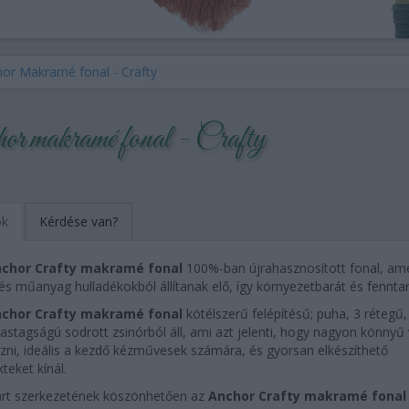
or Makramé fonal - Crafty
or makramé fonal - Crafty
ok
Kérdése van?
chor Crafty makramé fonal
100%-ban újrahasznosított fonal, ame
l és műanyag hulladékokból állítanak elő, így környezetbarát és fennta
chor Crafty makramé fonal
kötélszerű felépítésű; puha, 3 rétegű, 
stagságú sodrott zsinórból áll, ami azt jelenti, hogy nagyon könnyű 
zni, ideális a kezdő kézművesek számára, és gyorsan elkészíthető
teket kínál.
rt szerkezetének köszönhetően az
Anchor Crafty makramé fonal