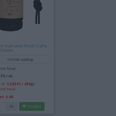
r makramé fonal Crafty -
 Fekete
Termék adatlap
mé fonal
 Ft
/ db
 ár:
1,520 Ft / 250gr
mé fonal
et: 3 db
db
Kosárba