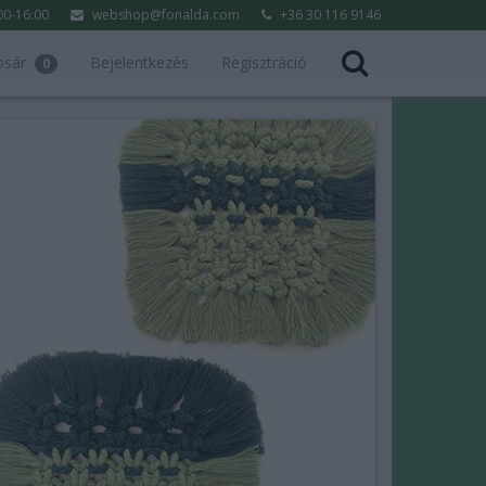
:00-16:00
webshop@fonalda.com
+36 30 116 9146
osár
Bejelentkezés
Regisztráció
0