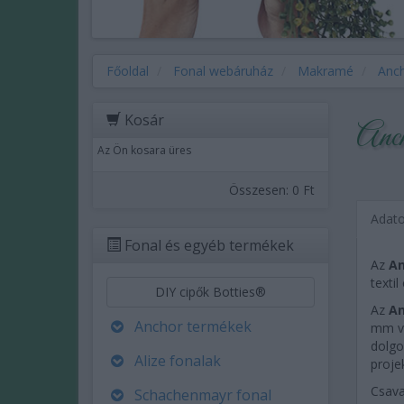
Főoldal
Fonal webáruház
Makramé
Anch
Kosár
Anch
Az Ön kosara üres
Összesen:
0 Ft
Adat
Fonal és egyéb termékek
Az
An
texti
DIY cipők Botties®
Az
An
Anchor termékek
mm va
dolgo
Alize fonalak
projek
Csava
Schachenmayr fonal