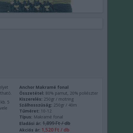
lyet
Anchor Makramé fonal
rtható.
Összetétel:
80% pamut, 20% poliészter
Kiszerelés:
250gr / motring
kb. 5
Szálhosszúság:
250gr / 40m
vele
Tűméret:
10-12
Típus:
Makramé fonal
1,899
Ft / db
Eladási ár:
1,520 Ft / db
Akciós ár: