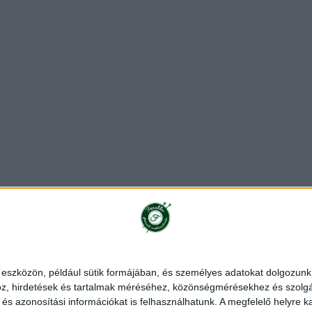
ékoztató
Rendelés és szállítás
Impresszum
Partnerünk
 eszközön, például sütik formájában, és személyes adatokat dolgozunk f
z, hirdetések és tartalmak méréséhez, közönségmérésekhez és szolgál
|
Stenli fonal
|
Alize fonal
|
Red Heart fonal
|
Schachenmayr fonal
|
s azonosítási információkat is felhasználhatunk. A megfelelő helyre ka