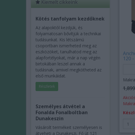
Kiemelt cikkeink
Kötés tanfolyam kezdőknek
Az alapoktól kezdjük, és
folyamatosan bővítjük a technikai
tudásunkat. Kis létszámú
csoportban ismerheted meg az
eszközöket, tanulhatod meg az
Ancho
alapfortélyokat, már a nap végén
120 -
birtokában leszel annak a
tudásnak, amivel megkötheted az
első munkáidat.
Makra
Részletek
1,899
Akciós
Makra
Személyes átvétel a
Fonalda Fonalboltban
Készl
Dunakeszin
Vásárolt termékeit személyesen is
átveheti a Dunakeszi, Fő út 121