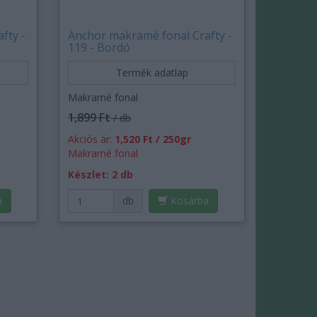
fty -
Anchor makramé fonal Crafty -
119 - Bordó
Termék adatlap
Makramé fonal
1,899 Ft
/ db
Akciós ár:
1,520 Ft / 250gr
Makramé fonal
Készlet: 2 db
a
db
Kosárba