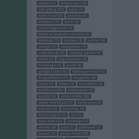
alpaka (1)
amigurumi (16)
anti pilling (12)
baba (1)
baba fonal (5)
babahaj (2)
bambusz (3)
batik (2)
bikini kiegészítő (1)
bikini-strandruha készítés (2)
blokkoló (1)
bolyhos (2)
botties (6)
csörgő (1)
csengettyű (1)
csipkefonal (2)
csomag ajánlat (6)
damil (1)
ergonomikus (2)
fonalvágó (1)
gomb (4)
gyapjú fonal (16)
himalaya fonal (13)
horgolófonal (11)
horgolótű (6)
izület (1)
Könyv (7)
körkötőtű (2)
kötőfonal (33)
kötőmalom (1)
kötőtű (6)
kötés kellék (25)
kötés tanfolyam (1)
karácsony (8)
knit pro (2)
knooking (2)
Knookong tű (1)
len (1)
makramé (12)
melange (1)
merino (6)
póló (1)
pólófonal (1)
pamut (1)
pamut fonal (24)