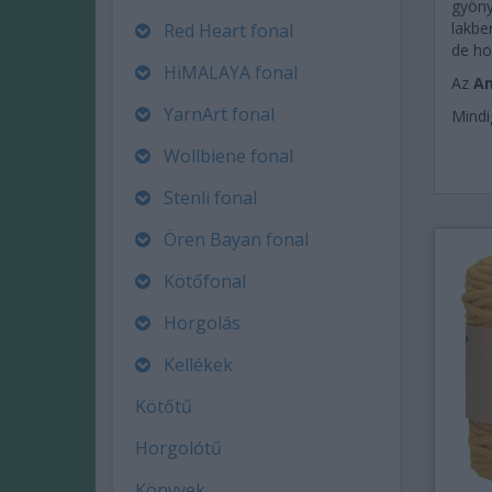
gyöny
lakbe
Red Heart fonal
de ho
HiMALAYA fonal
Az
An
YarnArt fonal
Mindi
Wollbiene fonal
Stenli fonal
Ören Bayan fonal
Kötőfonal
Horgolás
Kellékek
Kötőtű
Horgolótű
Könyvek