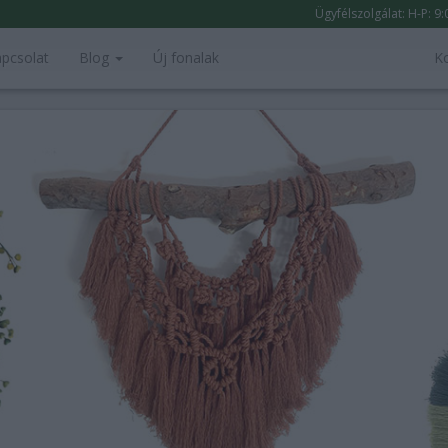
Ügyfélszolgálat: H-P: 9
pcsolat
Blog
Új fonalak
K