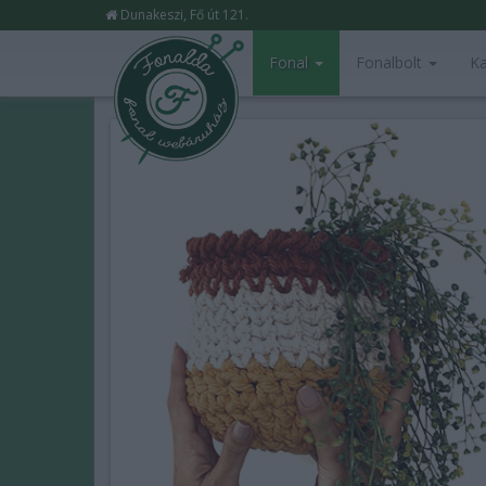
Dunakeszi, Fő út 121.
Fonal
Fonalbolt
Ka