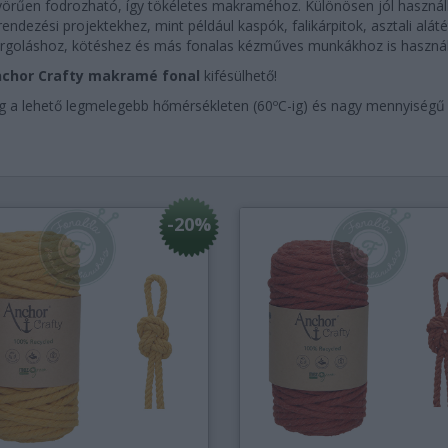
örűen fodrozható, így tökéletes makraméhoz. Különösen jól haszná
rendezési projektekhez, mint például kaspók, falikárpitok, asztali alát
rgoláshoz, kötéshez és más fonalas kézműves munkákhoz is használ
chor Crafty makramé fonal
kifésülhető!
g a lehető legmelegebb hőmérsékleten (60ºC-ig) és nagy mennyiségű v
-20%