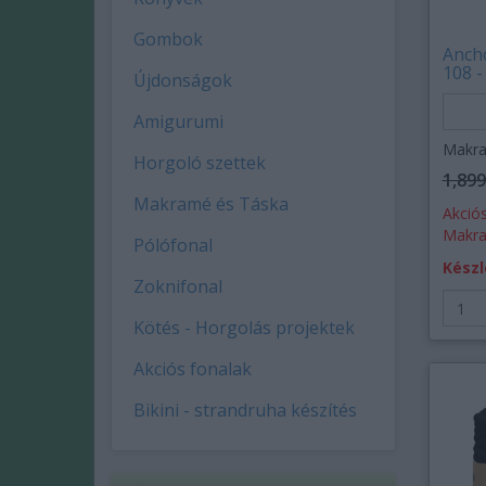
Gombok
Ancho
108 -
Újdonságok
Amigurumi
Makra
Horgoló szettek
1,899
Makramé és Táska
Akciós
Makra
Pólófonal
Készl
Zoknifonal
Kötés - Horgolás projektek
Akciós fonalak
Bikini - strandruha készítés