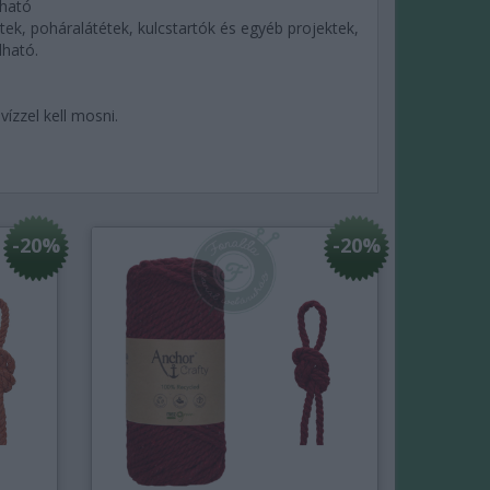
lható
étek, poháralátétek, kulcstartók és egyéb projektek,
ható.
ízzel kell mosni.
-20%
-20%