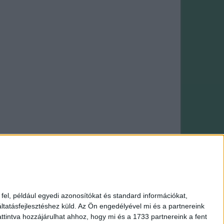
Webáruház: saját fejlesztés
el, például egyedi azonosítókat és standard információkat,
tatásfejlesztéshez küld.
Az Ön engedélyével mi és a partnereink
Amigurumi
|
Makramé fonal
|
HiMALAYA fonal
ttintva hozzájárulhat ahhoz, hogy mi és a 1733 partnereink a fent