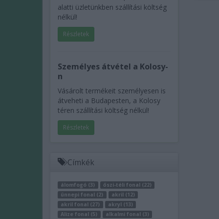
alatti üzletünkben szállítási költség
nélkül!
Részletek
Személyes átvétel a Kolosy-
n
Vásárolt termékeit személyesen is
átveheti a Budapesten, a Kolosy
téren szállítási költség nélkül!
Részletek
Címkék
álomfogó (3)
őszi-téli fonal (22)
ünnepi fonal (2)
akril (12)
akril fonal (27)
akryl (13)
Alize fonal (5)
alkalmi fonal (3)