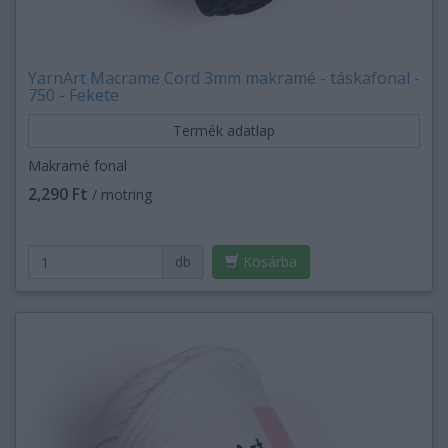
YarnArt Macrame Cord 3mm makramé - táskafonal -
750 - Fekete
Termék adatlap
Makramé fonal
2,290 Ft
/ motring
db
Kosárba