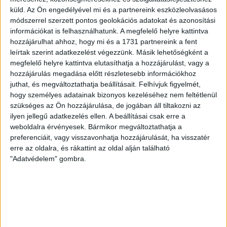
küld.
Az Ön engedélyével mi és a partnereink eszközleolvasásos
módszerrel szerzett pontos geolokációs adatokat és azonosítási
információkat is felhasználhatunk. A megfelelő helyre kattintva
hozzájárulhat ahhoz, hogy mi és a 1731 partnereink a fent
leírtak szerint adatkezelést végezzünk. Másik lehetőségként a
YarnArt Macrame Cord 3mm makramé - táskafonal -
megfelelő helyre kattintva elutasíthatja a hozzájárulást, vagy a
756 - Halványszürke
hozzájárulás megadása előtt részletesebb információkhoz
Termék adatlap
juthat, és megváltoztathatja beállításait.
Felhívjuk figyelmét,
hogy személyes adatainak bizonyos kezeléséhez nem feltétlenül
Makramé fonal
szükséges az Ön hozzájárulása, de jogában áll tiltakozni az
2,290 Ft
ilyen jellegű adatkezelés ellen. A beállításai csak erre a
/ motring
weboldalra érvényesek. Bármikor megváltoztathatja a
preferenciáit, vagy visszavonhatja hozzájárulását, ha visszatér
erre az oldalra, és rákattint az oldal alján található
db
Kosárba
"Adatvédelem" gombra.