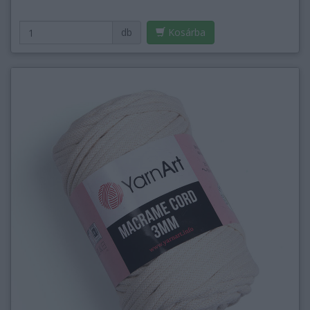
db
Kosárba