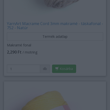
YarnArt Macrame Cord 3mm makramé - táskafonal -
752 - Natúr
Termék adatlap
Makramé fonal
2,290 Ft
/ motring
db
Kosárba