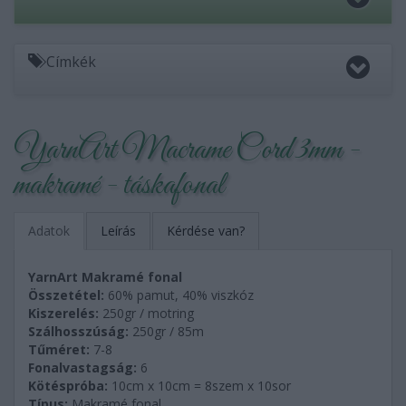
Címkék
YarnArt Macrame Cord 3mm -
makramé - táskafonal
Adatok
Leírás
Kérdése van?
YarnArt Makramé fonal
Összetétel:
60% pamut, 40% viszkóz
Kiszerelés:
250gr / motring
Szálhosszúság:
250gr / 85m
Tűméret:
7-8
Fonalvastagság:
6
Kötéspróba:
10cm x 10cm = 8szem x 10sor
Típus:
Makramé fonal