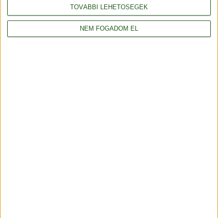
TOVÁBBI LEHETŐSÉGEK
NEM FOGADOM EL
YarnArt Macrame Cord 3mm makramé - táskafonal -
773 - Piros