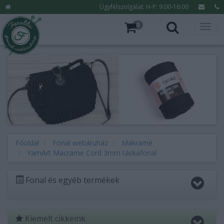
Ügyfélszolgálat: H-P: 9:00-16:00
0
Főoldal
Fonal webáruház
Makramé
YarnArt Macrame Cord 3mm táskafonal
Fonal és egyéb termékek
Kiemelt cikkeink