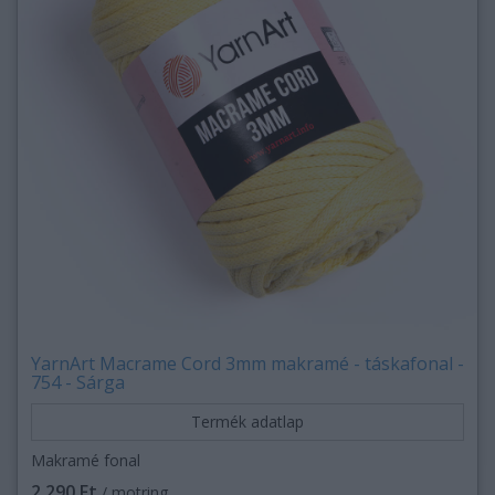
YarnArt Macrame Cord 3mm makramé - táskafonal -
754 - Sárga
Termék adatlap
Makramé fonal
2,290 Ft
/ motring