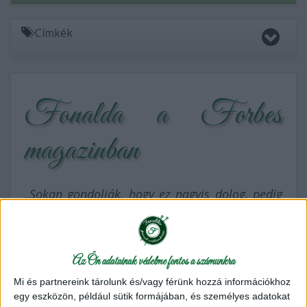
Címkék
Fonalda a Forbes
magazinban
„Sokan gondolják, hogy ez nagyis dolog, pedig
nem. Rengetegen kötnek, horgolnak”
A Forbes magazin interjút készített a Fonalda
Az Ön adatainak védelme fontos a számunkra
Fonalboltról a Small & Sweet rovatba.
Mi és partnereink tárolunk és/vagy férünk hozzá információkhoz
Anett közgazdász, dolgozott
egy eszközön, például sütik formájában, és személyes adatokat