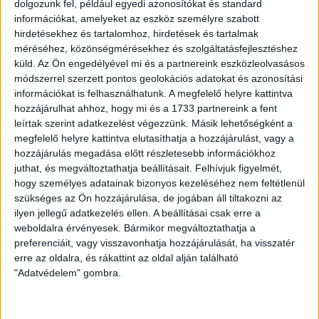
a versenyszférában, aztán egy kaposvári
dolgozunk fel, például egyedi azonosítókat és standard
információkat, amelyeket az eszköz személyre szabott
középiskolában tanított, majd férje
hirdetésekhez és tartalomhoz, hirdetések és tartalmak
munkája miatt költöztek Gödre.
méréséhez, közönségmérésekhez és szolgáltatásfejlesztéshez
Gyerekkorában tanult meg kötni és
küld.
Az Ön engedélyével mi és a partnereink eszközleolvasásos
horgolni az édesanyjától, majd amikor
módszerrel szerzett pontos geolokációs adatokat és azonosítási
2013-ban harmadik gyermekével
információkat is felhasználhatunk. A megfelelő helyre kattintva
veszélyeztetett terhes lett, és sokat kellett
hozzájárulhat ahhoz, hogy mi és a 1733 partnereink a fent
leírtak szerint adatkezelést végezzünk. Másik lehetőségként a
nyugalomban lennie, visszatért
megfelelő helyre kattintva elutasíthatja a hozzájárulást, vagy a
a kézimunkázáshoz. A környéken lévő
hozzájárulás megadása előtt részletesebb információkhoz
fonalfelhozatallal viszont elégedetlen volt,
juthat, és megváltoztathatja beállításait.
Felhívjuk figyelmét,
a legközelebbi üzlet nagyon drága volt,
hogy személyes adatainak bizonyos kezeléséhez nem feltétlenül
a messzebbiek nem szállítottak ki,
szükséges az Ön hozzájárulása, de jogában áll tiltakozni az
ilyen jellegű adatkezelés ellen. A beállításai csak erre a
rugalmatlanok voltak.
weboldalra érvényesek. Bármikor megváltoztathatja a
Közben azon gondolkozott, mihez kezd
preferenciáit, vagy visszavonhatja hozzájárulását, ha visszatér
a babázós évek után, hiszen a három
erre az oldalra, és rákattint az oldal alján található
gyerek mellett rugalmas munkára volt
"Adatvédelem" gombra.
szükség. „De akkor még futurisztikus
dolognak tűnt, hogy olyan munkám lehet,