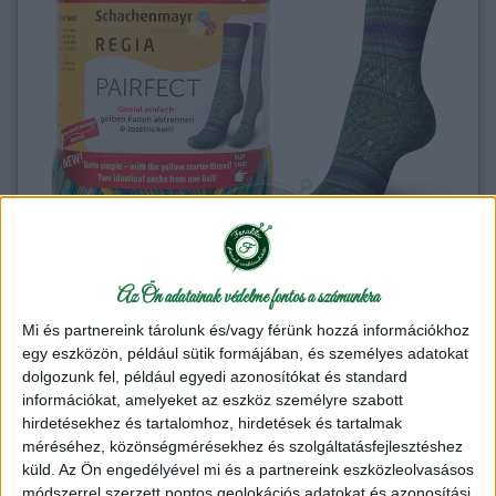
Az Ön adatainak védelme fontos a számunkra
Mi és partnereink tárolunk és/vagy férünk hozzá információkhoz
Schachenmayr Regia Pairfect Zoknifonal - 7121
egy eszközön, például sütik formájában, és személyes adatokat
Lagúna
dolgozunk fel, például egyedi azonosítókat és standard
információkat, amelyeket az eszköz személyre szabott
Termék adatlap
hirdetésekhez és tartalomhoz, hirdetések és tartalmak
méréséhez, közönségmérésekhez és szolgáltatásfejlesztéshez
Kötőfonal
küld.
Az Ön engedélyével mi és a partnereink eszközleolvasásos
2,890 Ft
/ motring
módszerrel szerzett pontos geolokációs adatokat és azonosítási