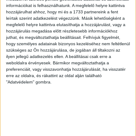
információkat is felhasználhatunk. A megfelelő helyre kattintva
hozzájárulhat ahhoz, hogy mi és a 1733 partnereink a fent
Készlet: 5 db
leírtak szerint adatkezelést végezzünk. Másik lehetőségként a
megfelelő helyre kattintva elutasíthatja a hozzájárulást, vagy a
db
Kosárba
hozzájárulás megadása előtt részletesebb információkhoz
juthat, és megváltoztathatja beállításait.
Felhívjuk figyelmét,
hogy személyes adatainak bizonyos kezeléséhez nem feltétlenül
szükséges az Ön hozzájárulása, de jogában áll tiltakozni az
ilyen jellegű adatkezelés ellen. A beállításai csak erre a
weboldalra érvényesek. Bármikor megváltoztathatja a
preferenciáit, vagy visszavonhatja hozzájárulását, ha visszatér
erre az oldalra, és rákattint az oldal alján található
"Adatvédelem" gombra.