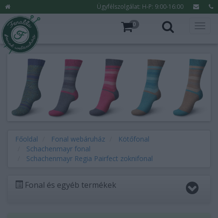
Ügyfélszolgálat: H-P: 9:00-16:00
0
Főoldal
Fonal webáruház
Kötőfonal
Schachenmayr fonal
Schachenmayr Regia Pairfect zoknifonal
Fonal és egyéb termékek