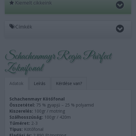
Kiemelt cikkeink
Címkék
Schachenmayr Regia Pairfect
Zoknifonal
Adatok
Leírás
Kérdése van?
Schachenmayr Kötőfonal
Összetétel:
75 % gyapjú – 25 % polyamid
Kiszerelés:
100gr / motring
Szálhosszúság:
100gr / 420m
Tűméret:
2-3
Típus:
Kötőfonal
Eladási ár:
2,890
Ft/motring