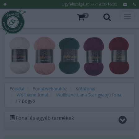
Ügyfélszolgálat: H-P: 9:00-16:00
0
Főoldal
Fonal webáruház
Kötőfonal
Wollbiene fonal
Wollbiene Lana Star gyapjú fonal
17 Bogyó
Fonal és egyéb termékek