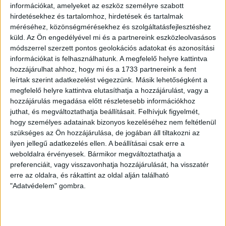
információkat, amelyeket az eszköz személyre szabott
hirdetésekhez és tartalomhoz, hirdetések és tartalmak
méréséhez, közönségmérésekhez és szolgáltatásfejlesztéshez
Kötőfonal
küld.
Az Ön engedélyével mi és a partnereink eszközleolvasásos
1,350 Ft
/ motring
módszerrel szerzett pontos geolokációs adatokat és azonosítási
információkat is felhasználhatunk. A megfelelő helyre kattintva
hozzájárulhat ahhoz, hogy mi és a 1733 partnereink a fent
db
Kosárba
leírtak szerint adatkezelést végezzünk. Másik lehetőségként a
megfelelő helyre kattintva elutasíthatja a hozzájárulást, vagy a
hozzájárulás megadása előtt részletesebb információkhoz
A
Wollbiene Lana Star 800
a
gyapjú
és az akril optimális
juthat, és megváltoztathatja beállításait.
Felhívjuk figyelmét,
kombinációja, ahol mindkét szálból a legjobbat hozza ki.
hogy személyes adatainak bizonyos kezeléséhez nem feltétlenül
A gyapjú jó légáteresztő képességet biztosít a fonalnak.
Az
szükséges az Ön hozzájárulása, de jogában áll tiltakozni az
eredmény egy meleg, nagyon puha fonal, amelyet nagyon
ilyen jellegű adatkezelés ellen. A beállításai csak erre a
könnyű kezelni.
weboldalra érvényesek. Bármikor megváltoztathatja a
preferenciáit, vagy visszavonhatja hozzájárulását, ha visszatér
Legyen szó kötésről vagy horgolásról, kiegészítőkről vagy
erre az oldalra, és rákattint az oldal alján található
ruházatról – engedje szabadjára a fantáziáját, semmi sem áll az
"Adatvédelem" gombra.
ötletek útjában!
A
Wollbiene Lana Star gyapjú fonal
felhasználása elég
széleskörű lehet, készülhetnek belőle
kardigánok, pulóverek,
kendők, stólák és még sok más.