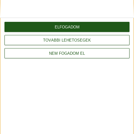
Elfogadom az
adatvédelmi tájékoztatót
ELFOGADOM
Küldés
TOVÁBBI LEHETŐSÉGEK
NEM FOGADOM EL
Vásároljon még olcsóbban!
Gyűjtse a kedvezménypontokat, melyeket
azonnali kedvezményekre válthat!
Részletek
Fonalda facebook