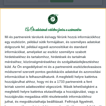
Az Ön adatainak védelme fontos a számunkra
Mi és partnereink tárolunk és/vagy férünk hozzá információkhoz
egy eszközön, például sütik formájában, és személyes adatokat
dolgozunk fel, például egyedi azonosítókat és standard
információkat, amelyeket az eszköz személyre szabott
hirdetésekhez és tartalomhoz, hirdetések és tartalmak
méréséhez, közönségmérésekhez és szolgáltatásfejlesztéshez
küld.
Az Ön engedélyével mi és a partnereink eszközleolvasásos
módszerrel szerzett pontos geolokációs adatokat és azonosítási
információkat is felhasználhatunk. A megfelelő helyre kattintva
hozzájárulhat ahhoz, hogy mi és a 1733 partnereink a fent
leírtak szerint adatkezelést végezzünk. Másik lehetőségként a
megfelelő helyre kattintva elutasíthatja a hozzájárulást, vagy a
hozzájárulás megadása előtt részletesebb információkhoz
juthat, és megváltoztathatja beállításait.
Felhívjuk figyelmét,