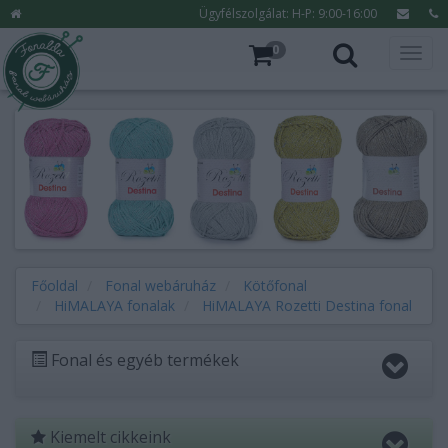
Ügyfélszolgálat: H-P: 9:00-16:00
0
Főoldal
Fonal webáruház
Kötőfonal
HiMALAYA fonalak
HiMALAYA Rozetti Destina fonal
Fonal és egyéb termékek
Kiemelt cikkeink