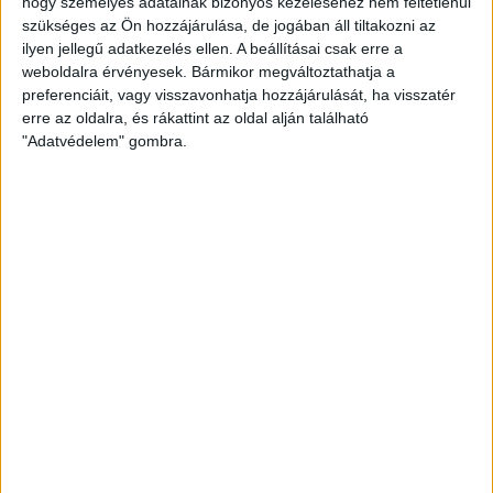
hogy személyes adatainak bizonyos kezeléséhez nem feltétlenül
szükséges az Ön hozzájárulása, de jogában áll tiltakozni az
Rozetti Destina - 14 - Türkíz
ilyen jellegű adatkezelés ellen. A beállításai csak erre a
weboldalra érvényesek. Bármikor megváltoztathatja a
Termék adatlap
preferenciáit, vagy visszavonhatja hozzájárulását, ha visszatér
erre az oldalra, és rákattint az oldal alján található
Kötőfonal
"Adatvédelem" gombra.
840 Ft
/ motring
db
Kosárba