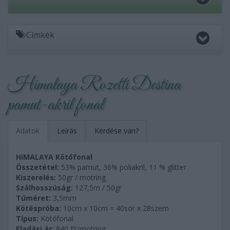
Címkék
Himalaya Rozetti Destina
pamut-akril fonal
Adatok
Leírás
Kérdése van?
HiMALAYA Kötőfonal
Összetétel:
53% pamut, 36% poliakril, 11 % glitter
Kiszerelés:
50gr / motring
Szálhosszúság:
127,5m / 50gr
Tűméret:
3,5mm
Kötéspróba:
10cm x 10cm = 40sor x 28szem
Típus:
Kötőfonal
Eladási ár:
840
Ft/motring