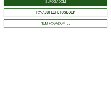
ELFOGADOM
Fonalda facebook
TOVÁBBI LEHETŐSÉGEK
NEM FOGADOM EL
Általános szerződési feltételek
Adatvédelmi tájékoztató
Rendelés és szállítás
Impresszum
Partnerünk
Webáruház: saját fejlesztés