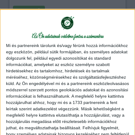
Részletek
Alize fonal
amigurumi
poliészter
zsenília
Az Ön adatainak védelme fontos a számunkra
Mi és partnereink tárolunk és/vagy férünk hozzá információkhoz
egy eszközön, például sütik formájában, és személyes adatokat
dolgozunk fel, például egyedi azonosítókat és standard
információkat, amelyeket az eszköz személyre szabott
hirdetésekhez és tartalomhoz, hirdetések és tartalmak
méréséhez, közönségmérésekhez és szolgáltatásfejlesztéshez
küld.
Az Ön engedélyével mi és a partnereink eszközleolvasásos
Himalaya Velvet zsenília fonal
19
módszerrel szerzett pontos geolokációs adatokat és azonosítási
A HiMALAYA Velvet zsenília fonal Prémium minőségű
információkat is felhasználhatunk. A megfelelő helyre kattintva
zsenília fonal.
hozzájárulhat ahhoz, hogy mi és a 1733 partnereink a fent
leírtak szerint adatkezelést végezzünk. Másik lehetőségként a
megfelelő helyre kattintva elutasíthatja a hozzájárulást, vagy a
hozzájárulás megadása előtt részletesebb információkhoz
HiMALAYA Kötőfonal
juthat, és megváltoztathatja beállításait.
Felhívjuk figyelmét,
1,240 Ft
/ 100gr Kötőfonal
hogy személyes adatainak bizonyos kezeléséhez nem feltétlenül