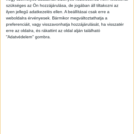
szükséges az Ön hozzájárulása, de jogában áll tiltakozni az
ilyen jellegű adatkezelés ellen. A beállításai csak erre a
Részletek
weboldalra érvényesek. Bármikor megváltoztathatja a
preferenciáit, vagy visszavonhatja hozzájárulását, ha visszatér
őszi-téli fonal
baba fonal
poliészter
zsenília
erre az oldalra, és rákattint az oldal alján található
"Adatvédelem" gombra.
Wolans Bunny Baby plüssfonal
18
A Bunny Baby egy zsenília fonal vagy a köznyelv szerint
plüss fonal. Nagyon finom puha fonal.
Wolans Kötőfonal