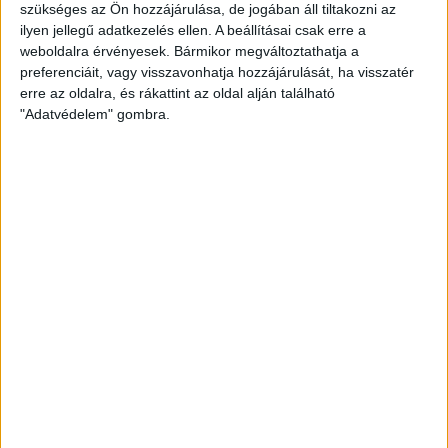
szükséges az Ön hozzájárulása, de jogában áll tiltakozni az
ilyen jellegű adatkezelés ellen. A beállításai csak erre a
weboldalra érvényesek. Bármikor megváltoztathatja a
preferenciáit, vagy visszavonhatja hozzájárulását, ha visszatér
erre az oldalra, és rákattint az oldal alján található
"Adatvédelem" gombra.
Nyári, rövid ujjú felső Soft & easy fonalból - M
(40/42)
Termék adatlap
Kötőfonal
3,660 Ft
/ csomag
Akciós ár:
3,490 Ft / csomag
db
Kosárba
-5%