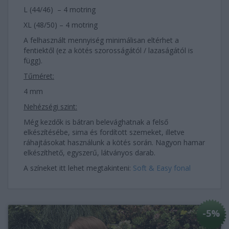
L (44/46) – 4 motring
XL (48/50) – 4 motring
A felhasznált mennyiség minimálisan eltérhet a
fentiektől (ez a kötés szorosságától / lazaságától is
függ).
Tűméret:
4 mm
Nehézségi szint:
Még kezdők is bátran belevághatnak a felső
elkészítésébe, sima és fordított szemeket, illetve
ráhajtásokat használunk a kötés során. Nagyon hamar
elkészíthető, egyszerű, látványos darab.
A színeket itt lehet megtakinteni:
Soft & Easy fonal
-5%