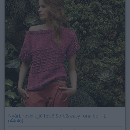
Nyári, rövid ujjú felső Soft & easy fonalból - L
(44/46)