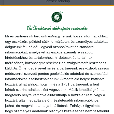
Termék adatlap
Kötőfonal
4,880 Ft
/ csomag
Akciós ár:
4,650 Ft / csomag
Az Ön adatainak védelme fontos a számunkra
db
Kosárba
Mi és partnereink tárolunk és/vagy férünk hozzá információkhoz
egy eszközön, például sütik formájában, és személyes adatokat
dolgozunk fel, például egyedi azonosítókat és standard
-5%
információkat, amelyeket az eszköz személyre szabott
hirdetésekhez és tartalomhoz, hirdetések és tartalmak
méréséhez, közönségmérésekhez és szolgáltatásfejlesztéshez
küld.
Az Ön engedélyével mi és a partnereink eszközleolvasásos
módszerrel szerzett pontos geolokációs adatokat és azonosítási
információkat is felhasználhatunk. A megfelelő helyre kattintva
hozzájárulhat ahhoz, hogy mi és a 1731 partnereink a fent
leírtak szerint adatkezelést végezzünk. Másik lehetőségként a
megfelelő helyre kattintva elutasíthatja a hozzájárulást, vagy a
hozzájárulás megadása előtt részletesebb információkhoz
juthat, és megváltoztathatja beállításait.
Felhívjuk figyelmét,
hogy személyes adatainak bizonyos kezeléséhez nem feltétlenül