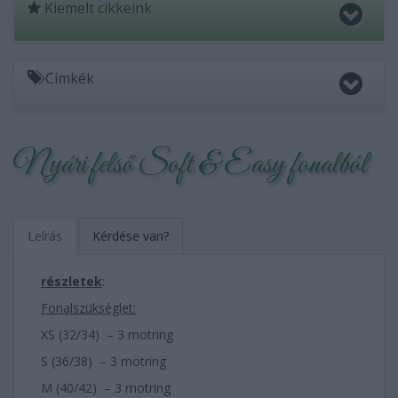
Kiemelt cikkeink
Címkék
Nyári felső Soft & Easy fonalból
Leírás
Kérdése van?
részletek
:
Fonalszükséglet:
XS (32/34) – 3 motring
S (36/38) – 3 motring
M (40/42) – 3 motring