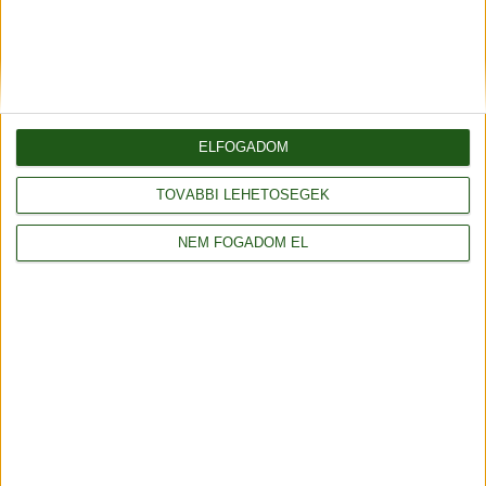
-5%
ELFOGADOM
TOVÁBBI LEHETŐSÉGEK
NEM FOGADOM EL
Nyári, rövid ujjú felső Soft & easy fonalból - XS