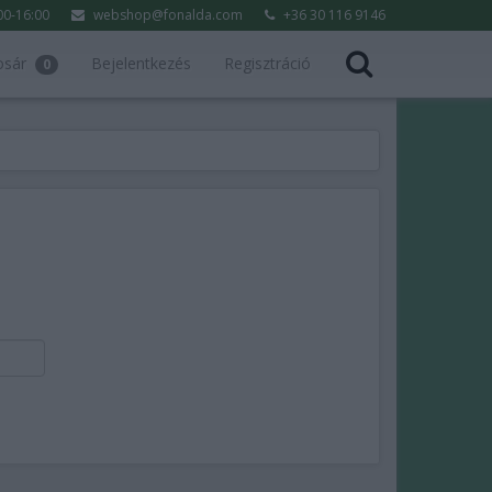
:00-16:00
webshop@fonalda.com
+36 30 116 9146
osár
Bejelentkezés
Regisztráció
0