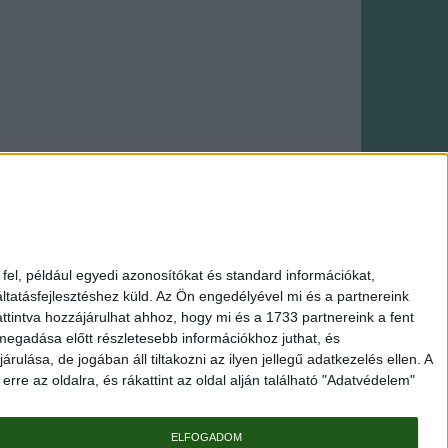
Webáruház: saját fejlesztés
el, például egyedi azonosítókat és standard információkat,
tatásfejlesztéshez küld.
Az Ön engedélyével mi és a partnereink
Amigurumi
|
Makramé fonal
|
HiMALAYA fonal
ttintva hozzájárulhat ahhoz, hogy mi és a 1733 partnereink a fent
 megadása előtt részletesebb információkhoz juthat, és
Stenli merino tweed gyapjú selyem fonal
Wollbiene flair cotton
lása, de jogában áll tiltakozni az ilyen jellegű adatkezelés ellen. A
gia Premium Silk gyapjú-selyem fonal
Himalaya Everyday New
rre az oldalra, és rákattint az oldal alján található "Adatvédelem"
&amp; Easy anti pilling kötőfonal
Schachenmayr Soft and Easy
 Lurex fémszálas fonal
Prym Tuniszi tű, Horgolótű
Amigurumi
al
YarnArt Macrame Cotton táskafonal
Makramé táskafül
ELFOGADOM