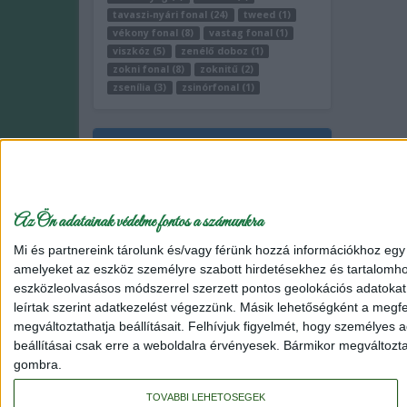
tavaszi-nyári fonal (24)
tweed (1)
vékony fonal (8)
vastag fonal (1)
viszkóz (5)
zenélő doboz (1)
zokni fonal (8)
zoknitű (2)
zsenília (3)
zsinórfonal (1)
Fonalda facebook
Az Ön adatainak védelme fontos a számunkra
Általános szerződési feltételek
Adatvédelmi táj
Mi és partnereink tárolunk és/vagy férünk hozzá információkhoz egy
amelyeket az eszköz személyre szabott hirdetésekhez és tartalomho
© 2014-2025 fonalda.com
|
Fonal webáruház
eszközleolvasásos módszerrel szerzett pontos geolokációs adatokat é
leírtak szerint adatkezelést végezzünk. Másik lehetőségként a megfel
Relaxyarn Prémium pólófonal
Wolans Bunny Baby plüss fonal
megváltoztathatja beállításait.
Felhívjuk figyelmét, hogy személyes ad
színátmenetes fonal
Schachenmayr Bravo Quick and Easy fon
beállításai csak erre a weboldalra érvényesek. Bármikor megváltoztath
Tweed anti-pilling akril fonal
Schachenmayr Merino Extrafine 28
gombra.
Color anti-pilling kötőfonal
Alize Cotton Gold pamut-akril fona
fonal
Makramé fonal, makramé kellék
Schachenmayr Tahi
TOVÁBBI LEHETŐSÉGEK