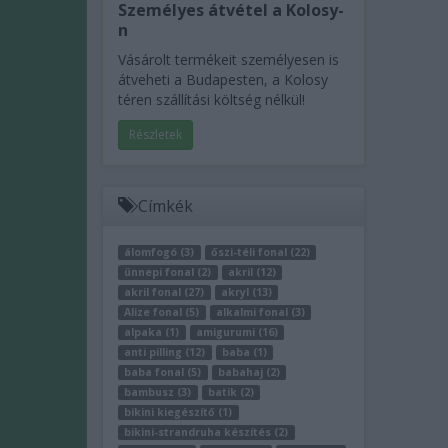
Személyes átvétel a Kolosy-
n
Vásárolt termékeit személyesen is
átveheti a Budapesten, a Kolosy
téren szállítási költség nélkül!
Részletek
Címkék
álomfogó (3)
őszi-téli fonal (22)
ünnepi fonal (2)
akril (12)
akril fonal (27)
akryl (13)
Alize fonal (5)
alkalmi fonal (3)
alpaka (1)
amigurumi (16)
anti pilling (12)
baba (1)
baba fonal (5)
babahaj (2)
bambusz (3)
batik (2)
bikini kiegészítő (1)
bikini-strandruha készítés (2)