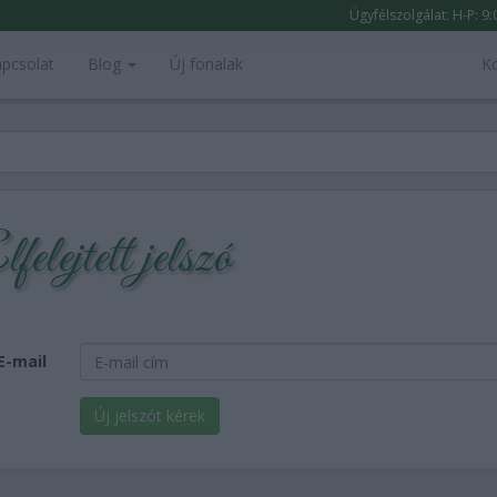
Ügyfélszolgálat: H-P: 9
pcsolat
Blog
Új fonalak
K
felejtett jelszó
E-mail
Új jelszót kérek