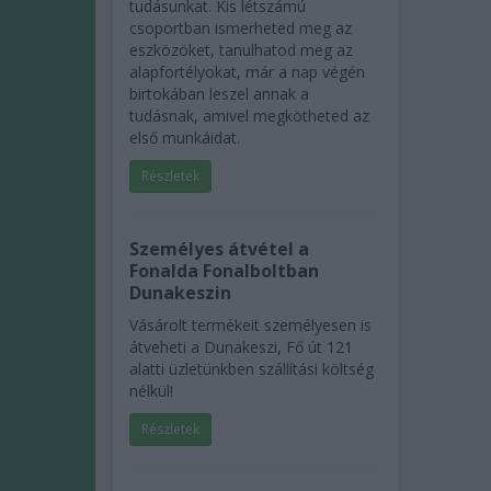
tudásunkat. Kis létszámú
csoportban ismerheted meg az
eszközöket, tanulhatod meg az
alapfortélyokat, már a nap végén
birtokában leszel annak a
tudásnak, amivel megkötheted az
első munkáidat.
Részletek
Személyes átvétel a
Fonalda Fonalboltban
Dunakeszin
Vásárolt termékeit személyesen is
átveheti a Dunakeszi, Fő út 121
alatti üzletünkben szállítási költség
nélkül!
Részletek