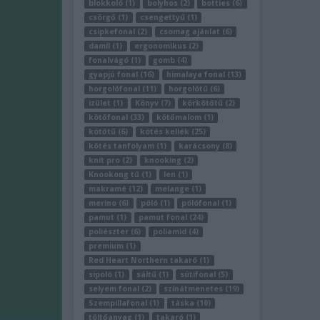
blokkoló (1)
bolyhos (2)
botties (6)
csörgő (1)
csengettyű (1)
csipkefonal (2)
csomag ajánlat (6)
damil (1)
ergonomikus (2)
fonalvágó (1)
gomb (4)
gyapjú fonal (16)
himalaya fonal (13)
horgolófonal (11)
horgolótű (6)
izület (1)
Könyv (7)
körkötőtű (2)
kötőfonal (33)
kötőmalom (1)
kötőtű (6)
kötés kellék (25)
kötés tanfolyam (1)
karácsony (8)
knit pro (2)
knooking (2)
Knookong tű (1)
len (1)
makramé (12)
melange (1)
merino (6)
póló (1)
pólófonal (1)
pamut (1)
pamut fonal (24)
poliészter (6)
poliamid (4)
premium (1)
Red Heart Northern takaró (1)
sípoló (1)
sáltű (1)
sütifonal (5)
selyem fonal (2)
színátmenetes (19)
Szempillafonal (1)
táska (10)
töltőanyag (1)
takaró (1)