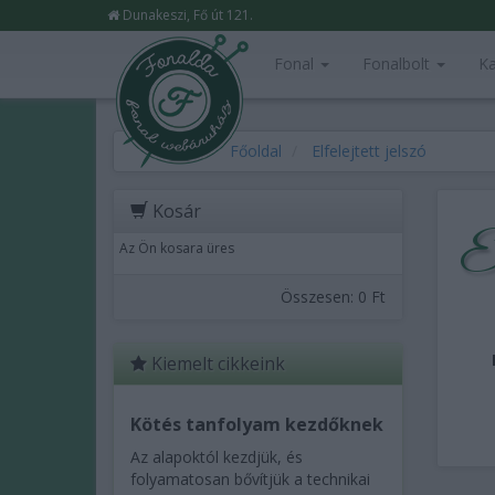
Dunakeszi, Fő út 121.
Fonal
Fonalbolt
Ka
Főoldal
Elfelejtett jelszó
Kosár
El
Az Ön kosara üres
Összesen:
0 Ft
Kiemelt cikkeink
Kötés tanfolyam kezdőknek
Az alapoktól kezdjük, és
folyamatosan bővítjük a technikai