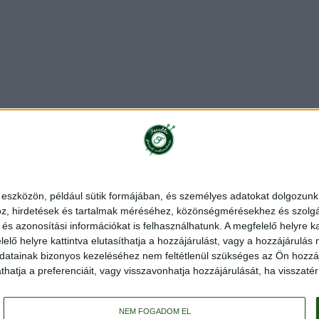
ékoztató
Rendelés és szállítás
Impresszum
Partnerünk
 eszközön, például sütik formájában, és személyes adatokat dolgozunk f
z, hirdetések és tartalmak méréséhez, közönségmérésekhez és szolgál
|
Stenli fonal
|
Alize fonal
|
Red Heart fonal
|
Schachenmayr fonal
|
s azonosítási információkat is felhasználhatunk. A megfelelő helyre ka
elő helyre kattintva elutasíthatja a hozzájárulást, vagy a hozzájárulás
YarnArt Flowers pamut-akril fonal
Wollbiene harmony batik színátmenetes fonal
atainak bizonyos kezeléséhez nem feltétlenül szükséges az Ön hozzájáru
al
Red Heart Lisa Big vastag fonal
Stenli Candy pamut sütifonal
Schachenmayr Re
atja a preferenciáit, vagy visszavonhatja hozzájárulását, ha visszatér e
5 Lace gyapjú fonal
Schachenmayr Bravo Baby 185 babafonal
Schachenmayr Soft 
l
Anchor Atriste Metallic horgolófonal
Alize Baby Best Babafonal
Red Heart Lisa
ti színátmenetes kötőfonal
Red Heart Soft kötőfonal
Catania amugurumi kötőfon
NEM FOGADOM EL