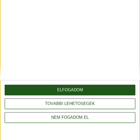
Általános szerződési feltételek
Adatvédelmi tájékoztató
Rendelés és szállítás
Impresszum
ELFOGADOM
Partnerünk
TOVÁBBI LEHETŐSÉGEK
Webáruház: saját fejlesztés
NEM FOGADOM EL
© 2014-2025 fonalda.com
|
Fonal webáruház
|
Stenli fonal
|
Alize fonal
|
Red Heart fonal
|
Schachenmayr fonal
|