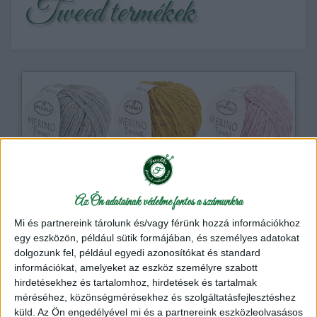
Tweed termékek
Stenli Merino Tweed gyapjú - selyem fonal
10
Az Ön adatainak védelme fontos a számunkra
A Stenli Merino Tweed puha merinó gyapjú, finom akril
és újrahasznosított természetes selyem színes
Mi és partnereink tárolunk és/vagy férünk hozzá információkhoz
zárványai tartósan a fonalba integrálva.
egy eszközön, például sütik formájában, és személyes adatokat
dolgozunk fel, például egyedi azonosítókat és standard
információkat, amelyeket az eszköz személyre szabott
Stenli Kötőfonal
hirdetésekhez és tartalomhoz, hirdetések és tartalmak
990 Ft
/ 50gr Kötőfonal
méréséhez, közönségmérésekhez és szolgáltatásfejlesztéshez
küld.
Az Ön engedélyével mi és a partnereink eszközleolvasásos