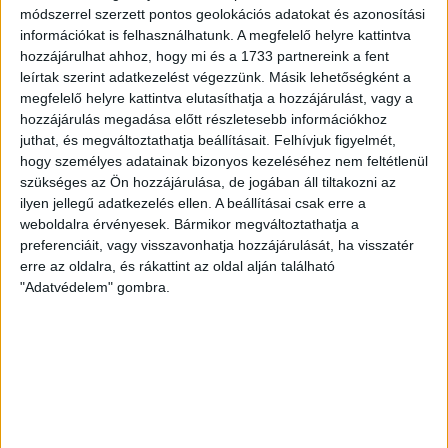
módszerrel szerzett pontos geolokációs adatokat és azonosítási
Részletek
információkat is felhasználhatunk. A megfelelő helyre kattintva
hozzájárulhat ahhoz, hogy mi és a 1733 partnereink a fent
gyapjú fonal
kötőfonal
selyem fonal
tweed
leírtak szerint adatkezelést végezzünk. Másik lehetőségként a
megfelelő helyre kattintva elutasíthatja a hozzájárulást, vagy a
hozzájárulás megadása előtt részletesebb információkhoz
juthat, és megváltoztathatja beállításait.
Felhívjuk figyelmét,
hogy személyes adatainak bizonyos kezeléséhez nem feltétlenül
Vásároljon még olcsóbban!
szükséges az Ön hozzájárulása, de jogában áll tiltakozni az
ilyen jellegű adatkezelés ellen. A beállításai csak erre a
Gyűjtse a kedvezménypontokat,
weboldalra érvényesek. Bármikor megváltoztathatja a
preferenciáit, vagy visszavonhatja hozzájárulását, ha visszatér
melyeket azonnali kedvezményekre
erre az oldalra, és rákattint az oldal alján található
válthat!
"Adatvédelem" gombra.
Részletek
Fonalda facebook