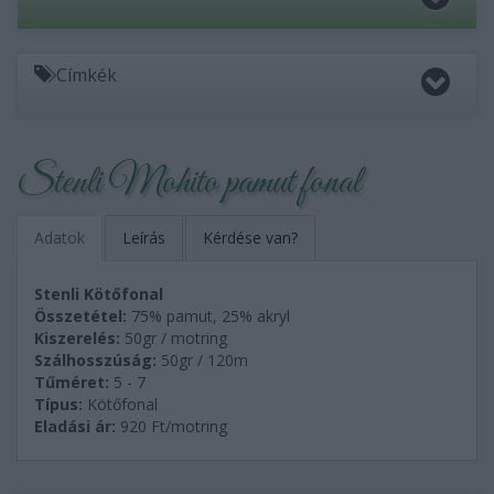
Címkék
Stenli Mohito pamut fonal
Adatok
Leírás
Kérdése van?
Stenli Kötőfonal
Összetétel:
75% pamut, 25% akryl
Kiszerelés:
50gr / motring
Szálhosszúság:
50gr / 120m
Tűméret:
5 - 7
Típus:
Kötőfonal
Eladási ár:
920
Ft/motring