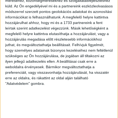
méréséhez, közönségmérésekhez és szolgáltatásfejlesztéshez
küld.
Az Ön engedélyével mi és a partnereink eszközleolvasásos
módszerrel szerzett pontos geolokációs adatokat és azonosítási
információkat is felhasználhatunk. A megfelelő helyre kattintva
hozzájárulhat ahhoz, hogy mi és a 1733 partnereink a fent
leírtak szerint adatkezelést végezzünk. Másik lehetőségként a
megfelelő helyre kattintva elutasíthatja a hozzájárulást, vagy a
hozzájárulás megadása előtt részletesebb információkhoz
juthat, és megváltoztathatja beállításait.
Felhívjuk figyelmét,
hogy személyes adatainak bizonyos kezeléséhez nem feltétlenül
szükséges az Ön hozzájárulása, de jogában áll tiltakozni az
ilyen jellegű adatkezelés ellen. A beállításai csak erre a
weboldalra érvényesek. Bármikor megváltoztathatja a
preferenciáit, vagy visszavonhatja hozzájárulását, ha visszatér
erre az oldalra, és rákattint az oldal alján található
"Adatvédelem" gombra.
Stenli Mohito pamut fonal - 62 - Paradise bay