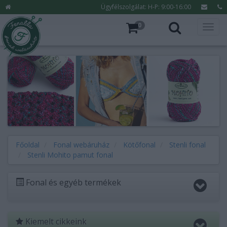
Ügyfélszolgálat: H-P: 9:00-16:00
0
Főoldal
Fonal webáruház
Kötőfonal
Stenli fonal
Stenli Mohito pamut fonal
Fonal és egyéb termékek
Kiemelt cikkeink