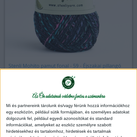
Stenli Mohito pamut fonal - 59 - Éjszakai pillangó
Termék adatlap
Kötőfonal
920 Ft
Az Ön adatainak védelme fontos a számunkra
/ motring
Mi és partnereink tárolunk és/vagy férünk hozzá információkhoz
egy eszközön, például sütik formájában, és személyes adatokat
db
Kosárba
dolgozunk fel, például egyedi azonosítókat és standard
információkat, amelyeket az eszköz személyre szabott
hirdetésekhez és tartalomhoz, hirdetések és tartalmak