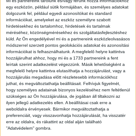
Mi és partnereink tárolunk és/vagy férünk hozzá információkhoz
egy eszközön, például sütik formájában, és személyes adatokat
dolgozunk fel, például egyedi azonosítókat és standard
információkat, amelyeket az eszköz személyre szabott
hirdetésekhez és tartalomhoz, hirdetések és tartalmak
Prym fényvisszaverő szál
méréséhez, közönségmérésekhez és szolgáltatásfejlesztéshez
küld.
Az Ön engedélyével mi és a partnereink eszközleolvasásos
Termék adatlap
módszerrel szerzett pontos geolokációs adatokat és azonosítási
információkat is felhasználhatunk. A megfelelő helyre kattintva
Kötés kellék
hozzájárulhat ahhoz, hogy mi és a 1733 partnereink a fent
2,890 Ft
/ db
leírtak szerint adatkezelést végezzünk. Másik lehetőségként a
megfelelő helyre kattintva elutasíthatja a hozzájárulást, vagy a
hozzájárulás megadása előtt részletesebb információkhoz
db
Kosárba
juthat, és megváltoztathatja beállításait.
Felhívjuk figyelmét,
hogy személyes adatainak bizonyos kezeléséhez nem feltétlenül
szükséges az Ön hozzájárulása, de jogában áll tiltakozni az
ilyen jellegű adatkezelés ellen. A beállításai csak erre a
weboldalra érvényesek. Bármikor megváltoztathatja a
preferenciáit, vagy visszavonhatja hozzájárulását, ha visszatér
erre az oldalra, és rákattint az oldal alján található
"Adatvédelem" gombra.