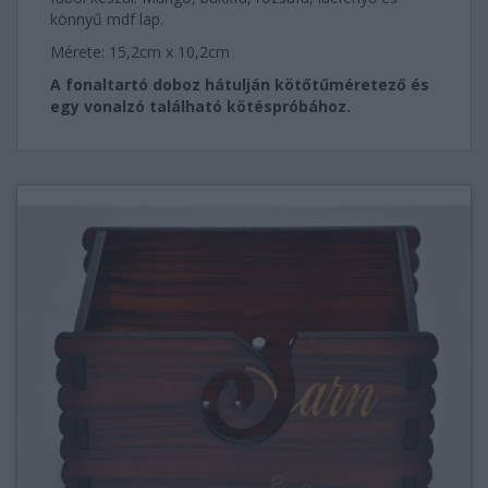
könnyű mdf lap.
Mérete: 15,2cm x 10,2cm
A fonaltartó doboz hátulján kötőtűméretező és
egy vonalzó található kötéspróbához.