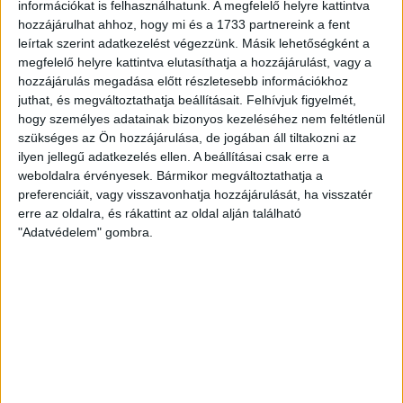
Kellékek
információkat is felhasználhatunk. A megfelelő helyre kattintva
hozzájárulhat ahhoz, hogy mi és a 1733 partnereink a fent
13,990 Ft
/ db
leírtak szerint adatkezelést végezzünk. Másik lehetőségként a
megfelelő helyre kattintva elutasíthatja a hozzájárulást, vagy a
hozzájárulás megadása előtt részletesebb információkhoz
juthat, és megváltoztathatja beállításait.
Felhívjuk figyelmét,
hogy személyes adatainak bizonyos kezeléséhez nem feltétlenül
szükséges az Ön hozzájárulása, de jogában áll tiltakozni az
ilyen jellegű adatkezelés ellen. A beállításai csak erre a
weboldalra érvényesek. Bármikor megváltoztathatja a
preferenciáit, vagy visszavonhatja hozzájárulását, ha visszatér
erre az oldalra, és rákattint az oldal alján található
"Adatvédelem" gombra.