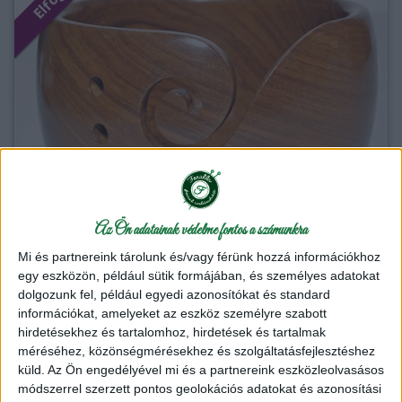
Az Ön adatainak védelme fontos a számunkra
Mi és partnereink tárolunk és/vagy férünk hozzá információkhoz
egy eszközön, például sütik formájában, és személyes adatokat
dolgozunk fel, például egyedi azonosítókat és standard
információkat, amelyeket az eszköz személyre szabott
hirdetésekhez és tartalomhoz, hirdetések és tartalmak
Fa fonaltartó és fonalvezető tál - Durable - 1064
méréséhez, közönségmérésekhez és szolgáltatásfejlesztéshez
küld.
Az Ön engedélyével mi és a partnereink eszközleolvasásos
Termék adatlap
módszerrel szerzett pontos geolokációs adatokat és azonosítási