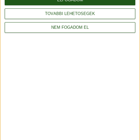
TOVÁBBI LEHETŐSÉGEK
NEM FOGADOM EL
Fa fonaltartó és fonalvezető tál - Durable - 1069
Termék adatlap
Kellékek