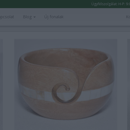
Ügyfélszolgálat: H-P: 9
pcsolat
Blog
Új fonalak
K