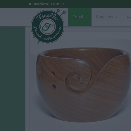
Dunakeszi, Fő út 121.
Fonal
Fonalbolt
Ka