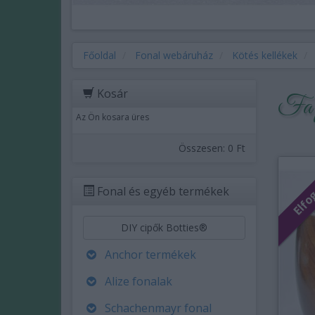
Főoldal
Fonal webáruház
Kötés kellékek
Kosár
Fa f
Az Ön kosara üres
Összesen:
0 Ft
Fonal és egyéb termékek
DIY cipők Botties®
Anchor termékek
Alize fonalak
Schachenmayr fonal