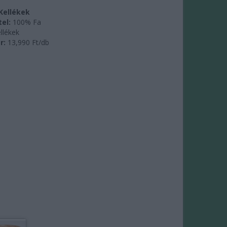
Kellékek
el:
100% Fa
llékek
r:
13,990
Ft/db