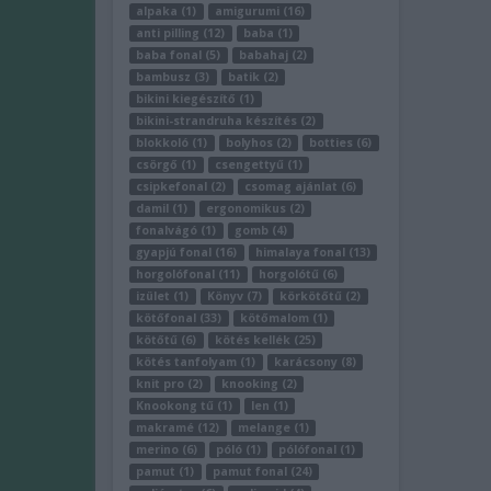
alpaka (1)
amigurumi (16)
anti pilling (12)
baba (1)
baba fonal (5)
babahaj (2)
bambusz (3)
batik (2)
bikini kiegészítő (1)
bikini-strandruha készítés (2)
blokkoló (1)
bolyhos (2)
botties (6)
csörgő (1)
csengettyű (1)
csipkefonal (2)
csomag ajánlat (6)
damil (1)
ergonomikus (2)
fonalvágó (1)
gomb (4)
gyapjú fonal (16)
himalaya fonal (13)
horgolófonal (11)
horgolótű (6)
izület (1)
Könyv (7)
körkötőtű (2)
kötőfonal (33)
kötőmalom (1)
kötőtű (6)
kötés kellék (25)
kötés tanfolyam (1)
karácsony (8)
knit pro (2)
knooking (2)
Knookong tű (1)
len (1)
makramé (12)
melange (1)
merino (6)
póló (1)
pólófonal (1)
pamut (1)
pamut fonal (24)