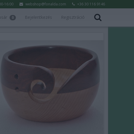
:00-16:00
webshop@fonalda.com
+36 30 116 9146
osár
Bejelentkezés
Regisztráció
0