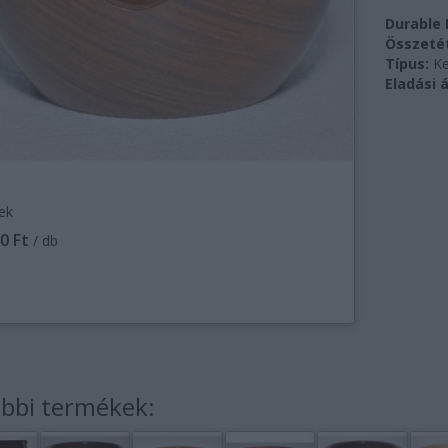
Durable 
Összetét
Típus:
Ke
Eladási á
ek
0 Ft
/ db
bbi termékek: