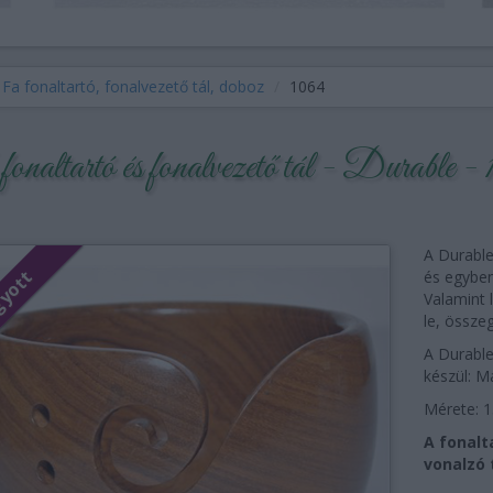
Fa fonaltartó, fonalvezető tál, doboz
1064
onaltartó és fonalvezető tál - Durable -
A Durable
és egyben 
Valamint 
le, össze
A Durable
készül: M
Mérete: 
A fonalt
vonalzó 