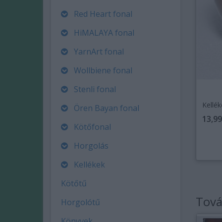
Red Heart fonal
HiMALAYA fonal
YarnArt fonal
Wollbiene fonal
Stenli fonal
Kellék
Ören Bayan fonal
13,99
Kötőfonal
Horgolás
Kellékek
Kötőtű
Tová
Horgolótű
Könyvek