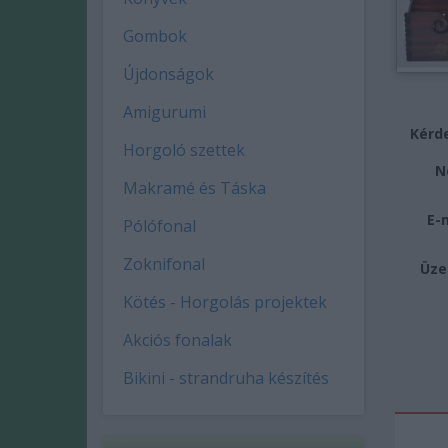
Gombok
Újdonságok
Amigurumi
Kérde
Horgoló szettek
N
Makramé és Táska
E-
Pólófonal
Zoknifonal
Üze
Kötés - Horgolás projektek
Akciós fonalak
Bikini - strandruha készítés