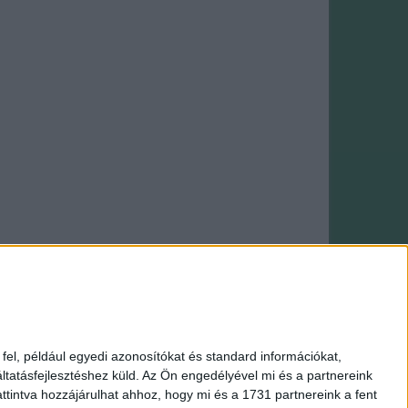
Webáruház: saját fejlesztés
el, például egyedi azonosítókat és standard információkat,
tatásfejlesztéshez küld.
Az Ön engedélyével mi és a partnereink
Amigurumi
|
Makramé fonal
|
HiMALAYA fonal
ttintva hozzájárulhat ahhoz, hogy mi és a 1731 partnereink a fent