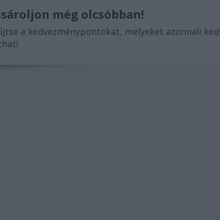
sároljon még olcsóbban!
jtse a kedvezménypontokat, melyeket azonnali ke
that!