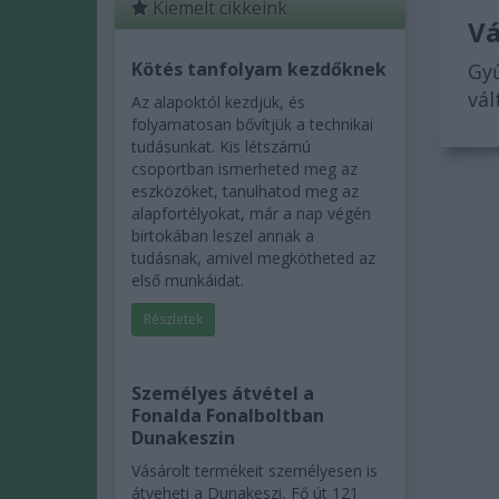
Kiemelt cikkeink
Vá
Kötés tanfolyam kezdőknek
Gyű
vál
Az alapoktól kezdjük, és
folyamatosan bővítjük a technikai
tudásunkat. Kis létszámú
csoportban ismerheted meg az
eszközöket, tanulhatod meg az
alapfortélyokat, már a nap végén
birtokában leszel annak a
tudásnak, amivel megkötheted az
első munkáidat.
Részletek
Személyes átvétel a
Fonalda Fonalboltban
Dunakeszin
Vásárolt termékeit személyesen is
átveheti a Dunakeszi, Fő út 121