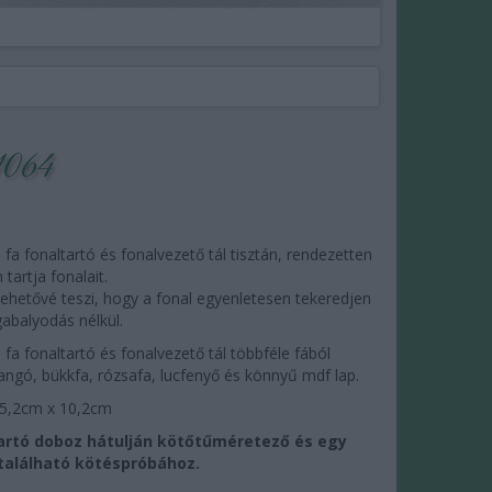
 1064
 fa fonaltartó és fonalvezető tál tisztán, rendezetten
tartja fonalait.
lehetővé teszi, hogy a fonal egyenletesen tekeredjen
gabalyodás nélkül.
 fa fonaltartó és fonalvezető tál többféle fából
angó, bükkfa, rózsafa, lucfenyő és könnyű mdf lap.
15,2cm x 10,2cm
artó doboz hátulján kötőtűméretező és egy
található kötéspróbához.