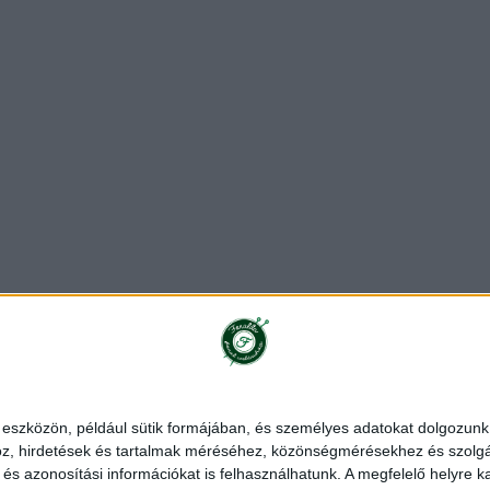
ékoztató
Rendelés és szállítás
Impresszum
Partnerünk
 eszközön, például sütik formájában, és személyes adatokat dolgozunk f
z, hirdetések és tartalmak méréséhez, közönségmérésekhez és szolgál
|
Stenli fonal
|
Alize fonal
|
Red Heart fonal
|
Schachenmayr fonal
|
s azonosítási információkat is felhasználhatunk. A megfelelő helyre ka