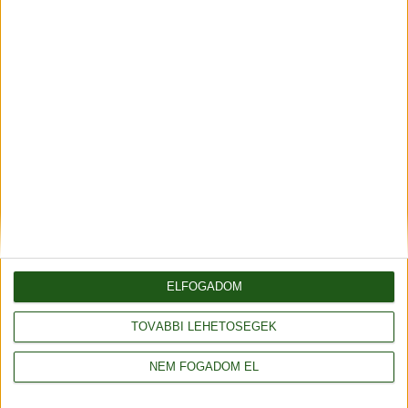
Fonalda facebook
Általános szerződési feltételek
Adatvédelmi tájékoztató
Rendelés és szállítás
Impresszum
ELFOGADOM
Partnerünk
TOVÁBBI LEHETŐSÉGEK
NEM FOGADOM EL
Webáruház: saját fejlesztés