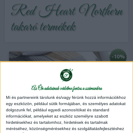
Red Heart Northern
takaró termékek
-10%
Az Ön adatainak védelme fontos a számunkra
Mi és partnereink tárolunk és/vagy férünk hozzá információkhoz
Red Heart Northern Takaró csomag
2
egy eszközön, például sütik formájában, és személyes adatokat
A Red Heart Northern takaró egy nagyon látványos,
dolgozunk fel, például egyedi azonosítókat és standard
kötött takaró, ami különböző mintájú négyzetekből
információkat, amelyeket az eszköz személyre szabott
tevődik össze.
hirdetésekhez és tartalomhoz, hirdetések és tartalmak
méréséhez, közönségmérésekhez és szolgáltatásfejlesztéshez