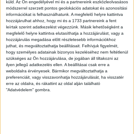
küld.
Az Ön engedélyével mi és a partnereink eszközleolvasásos
14,520 Ft
/ csomag
módszerrel szerzett pontos geolokációs adatokat és azonosítási
Akciós ár:
13,100 Ft
információkat is felhasználhatunk. A megfelelő helyre kattintva
hozzájárulhat ahhoz, hogy mi és a 1733 partnereink a fent
Részletek
leírtak szerint adatkezelést végezzünk. Másik lehetőségként a
megfelelő helyre kattintva elutasíthatja a hozzájárulást, vagy a
csomag ajánlat
kötőfonal
Red Heart Northern takaró
hozzájárulás megadása előtt részletesebb információkhoz
juthat, és megváltoztathatja beállításait.
Felhívjuk figyelmét,
hogy személyes adatainak bizonyos kezeléséhez nem feltétlenül
szükséges az Ön hozzájárulása, de jogában áll tiltakozni az
ilyen jellegű adatkezelés ellen. A beállításai csak erre a
Vásároljon még olcsóbban!
weboldalra érvényesek. Bármikor megváltoztathatja a
preferenciáit, vagy visszavonhatja hozzájárulását, ha visszatér
Gyűjtse a kedvezménypontokat,
erre az oldalra, és rákattint az oldal alján található
melyeket azonnali kedvezményekre
"Adatvédelem" gombra.
válthat!
Részletek