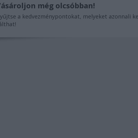
ásároljon még olcsóbban!
yűjtse a kedvezménypontokat, melyeket azonnali 
álthat!