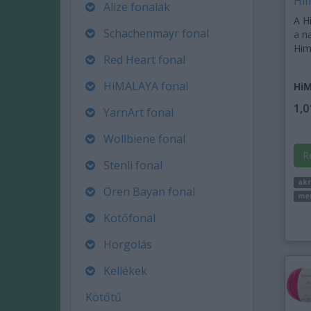
Him
Alize fonalak
A H
Schachenmayr fonal
a n
Him
Red Heart fonal
HiMALAYA fonal
HiM
1,0
YarnArt fonal
Wollbiene fonal
R
Stenli fonal
akr
Ören Bayan fonal
me
Kötőfonal
Horgolás
Kellékek
Kötőtű