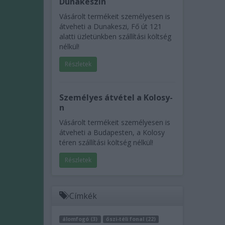
Dunakeszin
Vásárolt termékeit személyesen is
átveheti a Dunakeszi, Fő út 121
alatti üzletünkben szállítási költség
nélkül!
Részletek
Személyes átvétel a Kolosy-
n
Vásárolt termékeit személyesen is
átveheti a Budapesten, a Kolosy
téren szállítási költség nélkül!
Részletek
Címkék
álomfogó (3)
őszi-téli fonal (22)