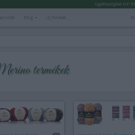
Ügyfélszolgálat: H-P: 9
pcsolat
Blog
Új fonalak
K
erino termékek