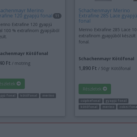
hachenmayr Merino
Schachenmayr Merino
rafine 120 gyapjú fonal
Extrafine 285 Lace gyapjú
11
fonal
erino Extrafine 120 gyapjú
Merino Extrafine 285 Lace 1
al 100 % extrafinom gyapjúból
extrafinom gyapjúból készült
ült.
fonal.
achenmayr Kötőfonal
Schachenmayr Kötőfonal
40 Ft
/ motring
1,890 Ft
/ 50gr Kötőfonal
észletek
Részletek
pjú fonal
kötőfonal
merino
csipkefonal
gyapjú fonal
kötőfonal
merino
zokni fona