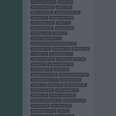
ünnepi fonal (2)
akril (12)
akril fonal (27)
akryl (13)
Alize fonal (5)
alkalmi fonal (3)
alpaka (1)
amigurumi (16)
anti pilling (12)
baba (1)
baba fonal (5)
babahaj (2)
bambusz (3)
batik (2)
bikini kiegészítő (1)
bikini-strandruha készítés (2)
blokkoló (1)
bolyhos (2)
botties (6)
csörgő (1)
csengettyű (1)
csipkefonal (2)
csomag ajánlat (6)
damil (1)
ergonomikus (2)
fonalvágó (1)
gomb (4)
gyapjú fonal (16)
himalaya fonal (13)
horgolófonal (11)
horgolótű (6)
izület (1)
Könyv (7)
körkötőtű (2)
kötőfonal (33)
kötőmalom (1)
kötőtű (6)
kötés kellék (25)
kötés tanfolyam (1)
karácsony (8)
knit pro (2)
knooking (2)
Knookong tű (1)
len (1)