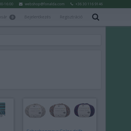
:00-16:00
webshop@fonalda.com
+36 30 116 9146
osár
Bejelentkezés
Regisztráció
0