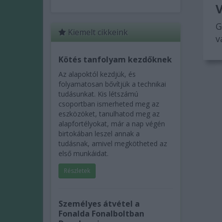
V
G
Kiemelt cikkeink
v
Kötés tanfolyam kezdőknek
Az alapoktól kezdjük, és
folyamatosan bővítjük a technikai
tudásunkat. Kis létszámú
csoportban ismerheted meg az
eszközöket, tanulhatod meg az
alapfortélyokat, már a nap végén
birtokában leszel annak a
tudásnak, amivel megkötheted az
első munkáidat.
Részletek
Személyes átvétel a
Fonalda Fonalboltban