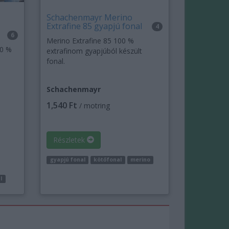
Schachenmayr Merino
Extrafine 85 gyapjú fonal
4
6
Merino Extrafine 85 100 %
00 %
extrafinom gyapjúból készült
fonal.
Schachenmayr
1,540 Ft
/ motring
Részletek
gyapjú fonal
kötőfonal
merino
l