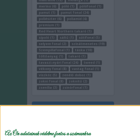
makramé (12)
melange (1)
merino (6)
póló (1)
pólófonal (1)
pamut (1)
pamut fonal (24)
poliészter (6)
poliamid (4)
premium (1)
Red Heart Northern takaró (1)
sípoló (1)
sáltű (1)
sütifonal (5)
selyem fonal (2)
színátmenetes (19)
Szempillafonal (1)
táska (10)
töltőanyag (1)
takaró (1)
tavaszi-nyári fonal (24)
tweed (1)
vékony fonal (8)
vastag fonal (1)
viszkóz (5)
zenélő doboz (1)
zokni fonal (8)
zoknitű (2)
zsenília (3)
zsinórfonal (1)
Fonalda facebook
Az Ön adatainak védelme fontos a számunkra