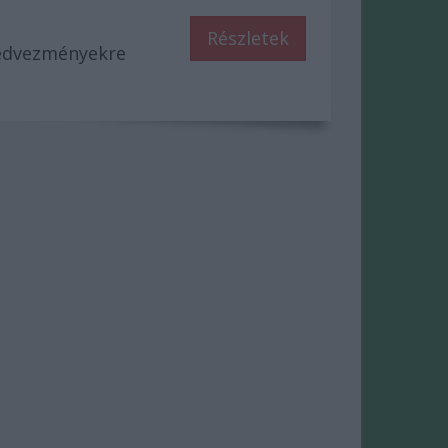
Részletek
kedvezményekre