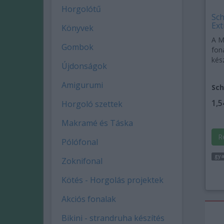
Horgolótű
Sc
Ext
Könyvek
A M
Gombok
fon
kész
Újdonságok
Amigurumi
Sch
1,5
Horgoló szettek
Makramé és Táska
R
Pólófonal
gya
Zoknifonal
Kötés - Horgolás projektek
Akciós fonalak
Bikini - strandruha készítés