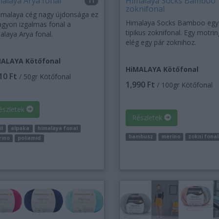
alaya Arya fonal
Himalaya Socks Bamboo
11
zoknifonal
imalaya cég nagy újdonsága ez
Himalaya Socks Bamboo egy
agyon izgalmas fonal a
tipikus zoknifonal. Egy motrin
alaya Arya fonal.
elég egy pár zoknihoz.
ALAYA Kötőfonal
HiMALAYA Kötőfonal
10 Ft
/ 50gr Kötőfonal
1,990 Ft
/ 100gr Kötőfonal
észletek
Részletek
il
alpaka
himalaya fonal
bambusz
merino
zokni fonal
rino
poliamid