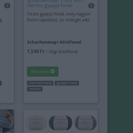
Schachenmayr Color drift
merino gyapjú fonal
3
5
Tiszta gyapjú fonal, mely nagyon
g
finom tapintású, és meleget adó.
Schachenmayr Kötőfonal
1,590 Ft
/ 50gr Kötőfonal
Részletek
őszi-téli fonal
gyapjú fonal
merino