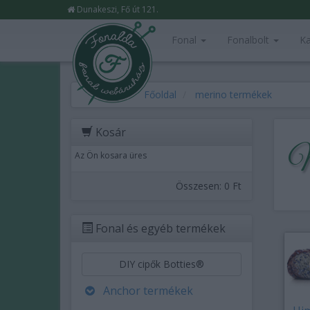
Dunakeszi, Fő út 121.
Fonal
Fonalbolt
Ka
Főoldal
merino termékek
Kosár
M
Az Ön kosara üres
Összesen:
0 Ft
Fonal és egyéb termékek
DIY cipők Botties®
Anchor termékek