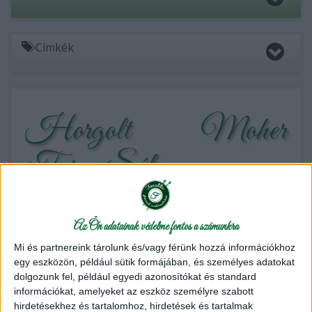
Címkék
Horgolt Moher
Ferne Sál
Puha, meleg, 1 motringos, színátmenetes
Az Ön adatainak védelme fontos a számunkra
horgolt sál Mohair Dream fonalból
Mi és partnereink tárolunk és/vagy férünk hozzá információkhoz
egy eszközön, például sütik formájában, és személyes adatokat
dolgozunk fel, például egyedi azonosítókat és standard
Fonalszükséglet:
információkat, amelyeket az eszköz személyre szabott
hirdetésekhez és tartalomhoz, hirdetések és tartalmak