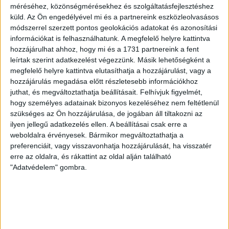
1 motring Schachenmayr Mohair Dream
méréséhez, közönségmérésekhez és szolgáltatásfejlesztéshez
moher fonal (150 gramm = 810 méter)
küld.
Az Ön engedélyével mi és a partnereink eszközleolvasásos
módszerrel szerzett pontos geolokációs adatokat és azonosítási
Tűméret:
információkat is felhasználhatunk. A megfelelő helyre kattintva
hozzájárulhat ahhoz, hogy mi és a 1731 partnereink a fent
3,5 mm
leírtak szerint adatkezelést végezzünk. Másik lehetőségként a
megfelelő helyre kattintva elutasíthatja a hozzájárulást, vagy a
Kellékek:
hozzájárulás megadása előtt részletesebb információkhoz
juthat, és megváltoztathatja beállításait.
Felhívjuk figyelmét,
Összevarró tű a szálak eldolgozásához
hogy személyes adatainak bizonyos kezeléséhez nem feltétlenül
szükséges az Ön hozzájárulása, de jogában áll tiltakozni az
Nehézség:
ilyen jellegű adatkezelés ellen. A beállításai csak erre a
weboldalra érvényesek. Bármikor megváltoztathatja a
Kezdő szint - a minta egyszerű, könnyen
preferenciáit, vagy visszavonhatja hozzájárulását, ha visszatér
megjegyezhető. Figyeljünk azonban arra,
erre az oldalra, és rákattint az oldal alján található
hogy a fonal jellegéből adódóan a bontás
"Adatvédelem" gombra.
gyakorlatilag nem megoldható.
A képen látható kendő 100x90 cm.
Aki megrendeli a fonalat és kéri a kendő