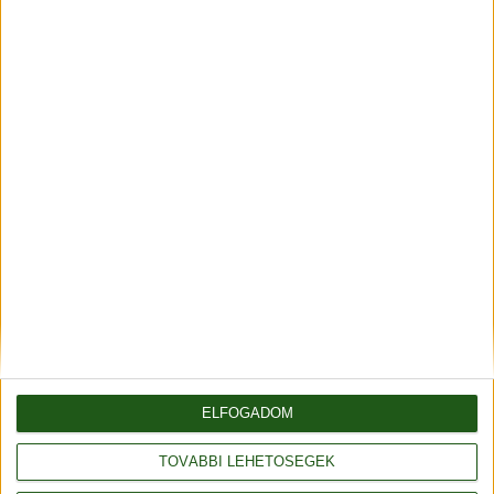
leírását, kérjük jelezze a megrendeléskor a
megjegyzésben.
Fonalda facebook
Általános szerződési feltételek
Adatvédelmi tájékoztató
Rendelés és szállítás
ELFOGADOM
Impresszum
TOVÁBBI LEHETŐSÉGEK
Partnerünk