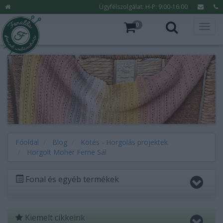
Ügyfélszolgálat: H-P: 9:00-16:00
0
Főoldal
Blog
Kötés - Horgolás projektek
Horgolt Moher Ferne Sál
Fonal és egyéb termékek
Kiemelt cikkeink