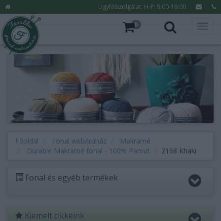
Ügyfélszolgálat: H-P: 9:00-16:00
0
Főoldal
Fonal webáruház
Makramé
Durable Makramé fonal - 100% Pamut
2168 Khaki
Fonal és egyéb termékek
Kiemelt cikkeink