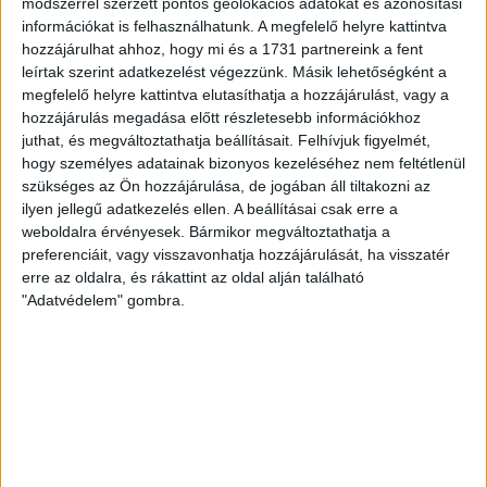
módszerrel szerzett pontos geolokációs adatokat és azonosítási
például gyönyörű szőnyegek is készülhetnek belőle.
információkat is felhasználhatunk. A megfelelő helyre kattintva
hozzájárulhat ahhoz, hogy mi és a 1731 partnereink a fent
Durable Makramé fonal
leírtak szerint adatkezelést végezzünk. Másik lehetőségként a
Összetétel:
100% pamut
megfelelő helyre kattintva elutasíthatja a hozzájárulást, vagy a
Kiszerelés:
100gr / motring
hozzájárulás megadása előtt részletesebb információkhoz
Szálhosszúság:
100gr / 90m
juthat, és megváltoztathatja beállításait.
Felhívjuk figyelmét,
Tűméret:
4-5 mm
hogy személyes adatainak bizonyos kezeléséhez nem feltétlenül
Típus:
Makramé fonal
szükséges az Ön hozzájárulása, de jogában áll tiltakozni az
Eladási ár:
2,020
Ft/motring
ilyen jellegű adatkezelés ellen. A beállításai csak erre a
weboldalra érvényesek. Bármikor megváltoztathatja a
preferenciáit, vagy visszavonhatja hozzájárulását, ha visszatér
További termékek:
erre az oldalra, és rákattint az oldal alján található
"Adatvédelem" gombra.