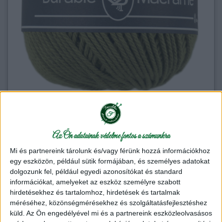
Makramé fonal
2,020 Ft
/ motring
Az Ön adatainak védelme fontos a számunkra
Mi és partnereink tárolunk és/vagy férünk hozzá információkhoz
egy eszközön, például sütik formájában, és személyes adatokat
db
Kosárba
dolgozunk fel, például egyedi azonosítókat és standard
információkat, amelyeket az eszköz személyre szabott
A
Durable Makramé fonal
ból a kaspótól az álomfogóig és a
hirdetésekhez és tartalomhoz, hirdetések és tartalmak
lámpaernyőtől a függönyig bármi készülhet!
méréséhez, közönségmérésekhez és szolgáltatásfejlesztéshez
küld.
Az Ön engedélyével mi és a partnereink eszközleolvasásos
A
Durable Makramé fonal
természetesen horgolásra is jó,