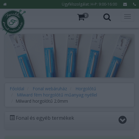
Ügyfélszolgálat: H-P: 9:00-16:00
0
Főoldal
Fonal webáruház
Horgolótű
Milward fém horgolótű műanyag nyéllel
Milward horgolótű 2.0mm
Fonal és egyéb termékek