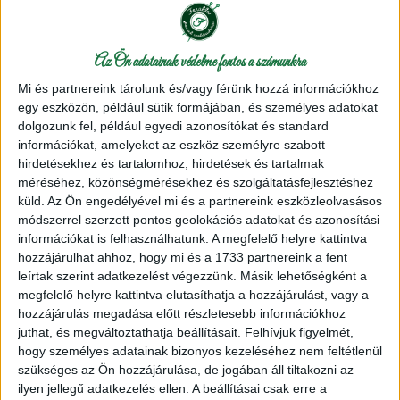
db
Kosárba
Az Ön adatainak védelme fontos a számunkra
A
Milward horgolótű
kiváló minőségű horgolótű
Mi és partnereink tárolunk és/vagy férünk hozzá információkhoz
aluminiumból, műanyag nyéllel. A horgolás során nem hajlik el,
egy eszközön, például sütik formájában, és személyes adatokat
nem deformálódik. ”Alapméretű tű”, amely nem hiányozhat a
dolgozunk fel, például egyedi azonosítókat és standard
horgolótű
készletünkből!
információkat, amelyeket az eszköz személyre szabott
hirdetésekhez és tartalomhoz, hirdetések és tartalmak
A
Milward fém horgolótű
műanyag nyéllel több méretben
méréséhez, közönségmérésekhez és szolgáltatásfejlesztéshez
kapható: 2.0, 2.5, 3.0, 3.5, 4.0, 4.5, 5.0.
küld.
Az Ön engedélyével mi és a partnereink eszközleolvasásos
módszerrel szerzett pontos geolokációs adatokat és azonosítási
Milward Horgolótű
információkat is felhasználhatunk. A megfelelő helyre kattintva
Összetétel:
Fém horgolótű műanyag nyéllel
hozzájárulhat ahhoz, hogy mi és a 1733 partnereink a fent
Típus:
Horgolótű
leírtak szerint adatkezelést végezzünk. Másik lehetőségként a
Eladási ár:
915
Ft/db
megfelelő helyre kattintva elutasíthatja a hozzájárulást, vagy a
hozzájárulás megadása előtt részletesebb információkhoz
juthat, és megváltoztathatja beállításait.
Felhívjuk figyelmét,
További termékek:
hogy személyes adatainak bizonyos kezeléséhez nem feltétlenül
szükséges az Ön hozzájárulása, de jogában áll tiltakozni az
ilyen jellegű adatkezelés ellen. A beállításai csak erre a