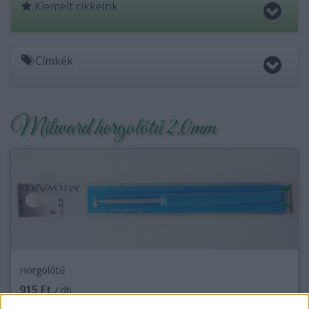
Kiemelt cikkeink
Címkék
Milward horgolótű 2.0mm
Horgolótű
915 Ft
/ db