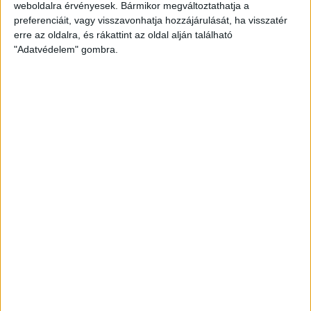
weboldalra érvényesek. Bármikor megváltoztathatja a
preferenciáit, vagy visszavonhatja hozzájárulását, ha visszatér
erre az oldalra, és rákattint az oldal alján található
"Adatvédelem" gombra.
Kérdezzen az eladótól
Neve
E-mail
Üzenet
Elfogadom az
adatvédelmi tájékoztatót