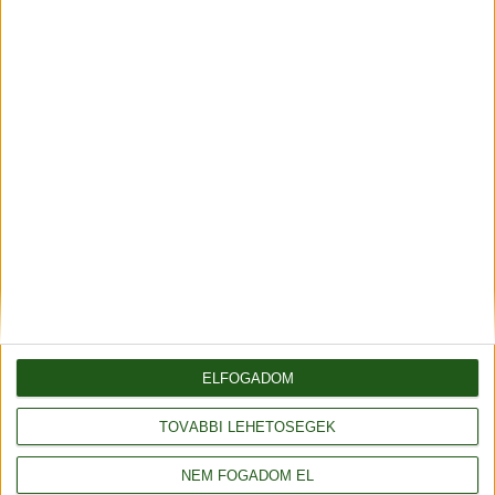
Küldés
Vásároljon még olcsóbban!
Gyűjtse a kedvezménypontokat, melyeket
azonnali kedvezményekre válthat!
Részletek
Fonalda facebook
ELFOGADOM
TOVÁBBI LEHETŐSÉGEK
NEM FOGADOM EL
Általános szerződési feltételek