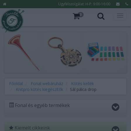
Ügyfélszolgálat: H-P: 9:00-16:00
0
Főoldal
Fonal webáruház
Kötés kellék
Knitpro kötés kiegészítők
Sál pálca drop
Fonal és egyéb termékek
Kiemelt cikkeink