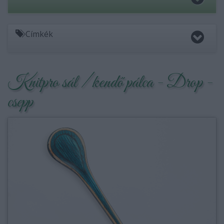
Címkék
Knitpro sál / kendő pálca - Drop -
csepp