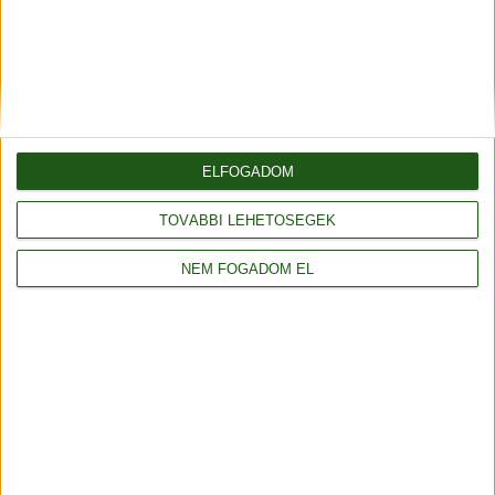
Üzenet
ELFOGADOM
Elfogadom az
adatvédelmi tájékoztatót
Küldés
TOVÁBBI LEHETŐSÉGEK
NEM FOGADOM EL
Vásároljon még olcsóbban!
Gyűjtse a kedvezménypontokat, melyeket
azonnali kedvezményekre válthat!
Részletek