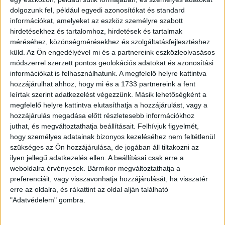
Színes bükkfából készültek. A rendkívül vonzó színkombináció
dolgozunk fel, például egyedi azonosítókat és standard
bájt és vonzerőt kölcsönöz bármely ruhadarabnak.
információkat, amelyeket az eszköz személyre szabott
hirdetésekhez és tartalomhoz, hirdetések és tartalmak
Sáltű lazy bear:
méréséhez, közönségmérésekhez és szolgáltatásfejlesztéshez
A kendőtűnk ezen változata egy összehangolt "körrel"
küld.
Az Ön engedélyével mi és a partnereink eszközleolvasásos
rendelkezik, amely úgy működik, mint egy csat, és nagyon
módszerrel szerzett pontos geolokációs adatokat és azonosítási
biztonságos tartást hoz létre, amely a kendőt a helyén tartja. Ez
információkat is felhasználhatunk. A megfelelő helyre kattintva
a változat könnyebb súlyú kendőkkel vagy sálakkal működik a
hozzájárulhat ahhoz, hogy mi és a 1733 partnereink a fent
legjobban.
leírtak szerint adatkezelést végezzünk. Másik lehetőségként a
Rainbow blokkolófésű:
megfelelő helyre kattintva elutasíthatja a hozzájárulást, vagy a
hozzájárulás megadása előtt részletesebb információkhoz
A több tűheggyel rendelkező kötésblokkolóink megkönnyítik a
nagy szélességű projektek blokkolását.
juthat, és megváltoztathatja beállításait.
Felhívjuk figyelmét,
hogy személyes adatainak bizonyos kezeléséhez nem feltétlenül
Az egyes blokkolókban lévő rögzítőfuratok lehetővé teszik, hogy
szükséges az Ön hozzájárulása, de jogában áll tiltakozni az
a hosszabbik oldal mentén egy zsinórt rögzítsen, amelyet az
ilyen jellegű adatkezelés ellen. A beállításai csak erre a
egyenletes feszesség fenntartása érdekében húzhat. A tartós
weboldalra érvényesek. Bármikor megváltoztathatja a
műanyagból készült, rozsdamentes tűkkel ellátott
preferenciáit, vagy visszavonhatja hozzájárulását, ha visszatér
kötésblokkolóink segítenek Önnek abban, hogy szakszerűen
erre az oldalra, és rákattint az oldal alján található
fejezze be projektjeit.
"Adatvédelem" gombra.
T-pin blokkoló: