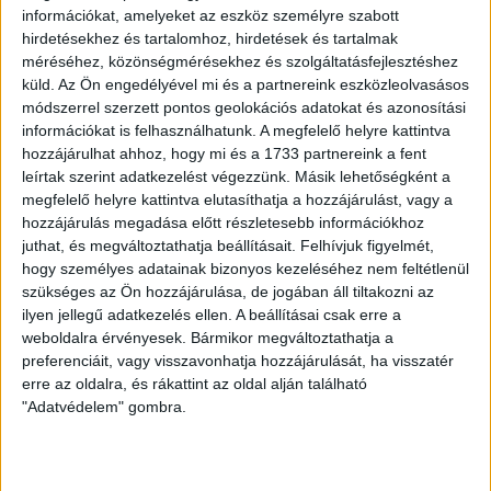
információkat, amelyeket az eszköz személyre szabott
hirdetésekhez és tartalomhoz, hirdetések és tartalmak
méréséhez, közönségmérésekhez és szolgáltatásfejlesztéshez
küld.
Az Ön engedélyével mi és a partnereink eszközleolvasásos
módszerrel szerzett pontos geolokációs adatokat és azonosítási
információkat is felhasználhatunk. A megfelelő helyre kattintva
hozzájárulhat ahhoz, hogy mi és a 1733 partnereink a fent
leírtak szerint adatkezelést végezzünk. Másik lehetőségként a
megfelelő helyre kattintva elutasíthatja a hozzájárulást, vagy a
Kötőfonal
hozzájárulás megadása előtt részletesebb információkhoz
juthat, és megváltoztathatja beállításait.
Felhívjuk figyelmét,
5,450 Ft
/ motring
hogy személyes adatainak bizonyos kezeléséhez nem feltétlenül
szükséges az Ön hozzájárulása, de jogában áll tiltakozni az
ilyen jellegű adatkezelés ellen. A beállításai csak erre a
db
Kosárba
weboldalra érvényesek. Bármikor megváltoztathatja a
preferenciáit, vagy visszavonhatja hozzájárulását, ha visszatér
erre az oldalra, és rákattint az oldal alján található
A
Stenli Candy sütifonal
100 % pamut alapanyagú, melyben
"Adatvédelem" gombra.
a cukorkaszínek ötvöződnek, így egy nagyon harmonikus,
szemet kápráztató összhatás érhető el, akármilyen technikával
is dolgozzuk fel a motringot.
A pamut szellőssége, a színek váltakozása tökéletes