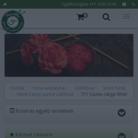
Ügyfélszolgálat: H-P: 9:00-16:00
0
Főoldal
Fonal webáruház
Kötőfonal
Stenli fonal
Stenli Candy pamut sütifonal
771 Szürke-sárga-fehér
Fonal és egyéb termékek
Kiemelt cikkeink