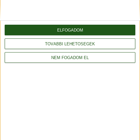
Elfogadom az
adatvédelmi tájékoztatót
ELFOGADOM
Küldés
TOVÁBBI LEHETŐSÉGEK
NEM FOGADOM EL
Vásároljon még olcsóbban!
Gyűjtse a kedvezménypontokat, melyeket
azonnali kedvezményekre válthat!
Részletek
Fonalda facebook