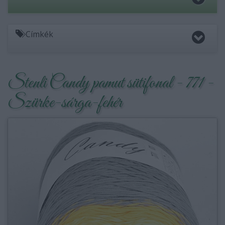
Címkék
Stenli Candy pamut sütifonal - 771 -
Szürke-sárga-fehér