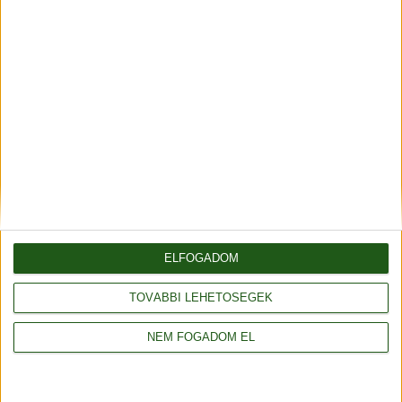
Általános szerződési feltételek
Adatvédelmi tájékoztató
Rendelés és szállítás
Impresszum
ELFOGADOM
Partnerünk
TOVÁBBI LEHETŐSÉGEK
Webáruház: saját fejlesztés
NEM FOGADOM EL
© 2014-2025 fonalda.com
|
Fonal webáruház
|
Stenli fonal
|
Alize fonal
|
Red Heart fonal
|
Schachenmayr fonal
|