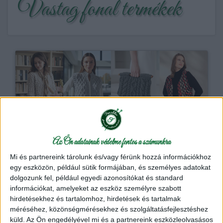
Vastag fonal termékek
Alize Superlana maxi és batik gyapjú akril fonal
5
Az Ön adatainak védelme fontos a számunkra
Az Alize Superlana Maxi egy vastag, puha gyapjú -
akril keverék.
Mi és partnereink tárolunk és/vagy férünk hozzá információkhoz
egy eszközön, például sütik formájában, és személyes adatokat
dolgozunk fel, például egyedi azonosítókat és standard
információkat, amelyeket az eszköz személyre szabott
Alize Kötőfonal
hirdetésekhez és tartalomhoz, hirdetések és tartalmak
Kötőfonal
méréséhez, közönségmérésekhez és szolgáltatásfejlesztéshez
küld.
Az Ön engedélyével mi és a partnereink eszközleolvasásos