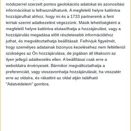
módszerrel szerzett pontos geolokációs adatokat és azonosítási
Részletek
információkat is felhasználhatunk. A megfelelő helyre kattintva
hozzájárulhat ahhoz, hogy mi és a 1733 partnereink a fent
őszi-téli fonal
akril fonal
gyapjú fonal
vastag fonal
leírtak szerint adatkezelést végezzünk. Másik lehetőségként a
megfelelő helyre kattintva elutasíthatja a hozzájárulást, vagy a
hozzájárulás megadása előtt részletesebb információkhoz
juthat, és megváltoztathatja beállításait.
Felhívjuk figyelmét,
hogy személyes adatainak bizonyos kezeléséhez nem feltétlenül
Vásároljon még olcsóbban!
szükséges az Ön hozzájárulása, de jogában áll tiltakozni az
ilyen jellegű adatkezelés ellen. A beállításai csak erre a
Gyűjtse a kedvezménypontokat,
weboldalra érvényesek. Bármikor megváltoztathatja a
preferenciáit, vagy visszavonhatja hozzájárulását, ha visszatér
melyeket azonnali kedvezményekre
erre az oldalra, és rákattint az oldal alján található
válthat!
"Adatvédelem" gombra.
Részletek
Fonalda facebook