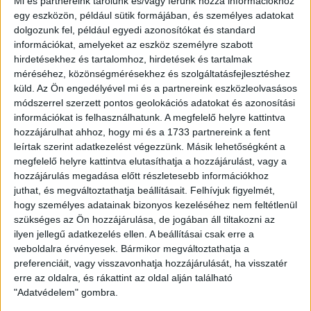
Mi és partnereink tárolunk és/vagy férünk hozzá információkhoz
egy eszközön, például sütik formájában, és személyes adatokat
dolgozunk fel, például egyedi azonosítókat és standard
információkat, amelyeket az eszköz személyre szabott
hirdetésekhez és tartalomhoz, hirdetések és tartalmak
méréséhez, közönségmérésekhez és szolgáltatásfejlesztéshez
Az alábbi kapicnis sál Highlight színátmenetes kötőfonalból
küld.
Az Ön engedélyével mi és a partnereink eszközleolvasásos
készült, 8 db pomponnal. A teljes sál elkészítésének leírását
módszerrel szerzett pontos geolokációs adatokat és azonosítási
az alábbiakban olvashatja.
információkat is felhasználhatunk. A megfelelő helyre kattintva
hozzájárulhat ahhoz, hogy mi és a 1733 partnereink a fent
Részletek
Megosztom
leírtak szerint adatkezelést végezzünk. Másik lehetőségként a
megfelelő helyre kattintva elutasíthatja a hozzájárulást, vagy a
hozzájárulás megadása előtt részletesebb információkhoz
Fonalda pomponos sapka kötés leírása
2014.11.16
juthat, és megváltoztathatja beállításait.
Felhívjuk figyelmét,
hogy személyes adatainak bizonyos kezeléséhez nem feltétlenül
szükséges az Ön hozzájárulása, de jogában áll tiltakozni az
ilyen jellegű adatkezelés ellen. A beállításai csak erre a
weboldalra érvényesek. Bármikor megváltoztathatja a
preferenciáit, vagy visszavonhatja hozzájárulását, ha visszatér
erre az oldalra, és rákattint az oldal alján található
"Adatvédelem" gombra.