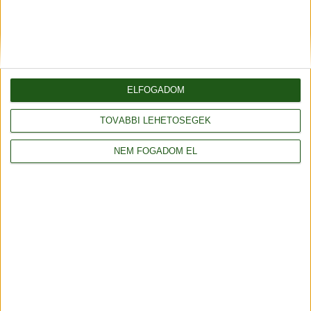
Általános szerződési feltételek
ELFOGADOM
Adatvédelmi tájékoztató
TOVÁBBI LEHETŐSÉGEK
Rendelés és szállítás
NEM FOGADOM EL
Impresszum
Partnerünk
Webáruház: saját fejlesztés
© 2014-2025 fonalda.com
|
Fonal webáruház
|
Stenli fonal
|
Alize fonal
|
Red Heart fonal
|
Schachenmayr fonal
|