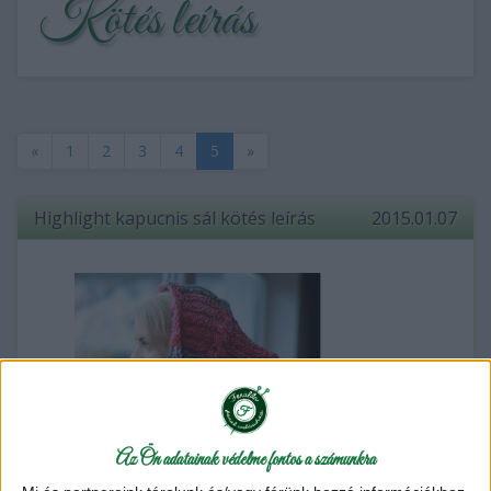
Kötés leírás
«
1
2
3
4
5
»
Highlight kapucnis sál kötés leírás
2015.01.07
Az Ön adatainak védelme fontos a számunkra