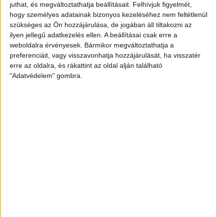
juthat, és megváltoztathatja beállításait.
Felhívjuk figyelmét,
ugyanazon darabot kötéssel, és
hogy személyes adatainak bizonyos kezeléséhez nem feltétlenül
horgolással is előállítjuk, a horgolt darab
szükséges az Ön hozzájárulása, de jogában áll tiltakozni az
elkészítéséhez bizonyosan több fonalra
ilyen jellegű adatkezelés ellen. A beállításai csak erre a
weboldalra érvényesek. Bármikor megváltoztathatja a
lesz szükségünk.
preferenciáit, vagy visszavonhatja hozzájárulását, ha visszatér
erre az oldalra, és rákattint az oldal alján található
"Adatvédelem" gombra.
A kötés egy fokkal
bonyolultabb
művelet, hiszen két
tűvel történik. A két
tű egyidejű
mozgatása, és
összehangolása
segítségével nő a
kötésünk sorról
sorra. Amire mindenképp szükségünk lesz
a kötéshez, türelem, türelem és türelem. A