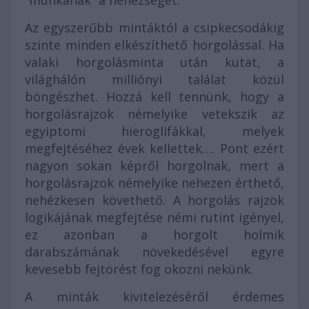
”munkának” a nehézségét.
Az egyszerűbb mintáktól a csipkecsodákig
szinte minden elkészíthető horgolással. Ha
valaki horgolásminta után kutat, a
világhálón milliónyi találat közül
böngészhet. Hozzá kell tennünk, hogy a
horgolásrajzok némelyike vetekszik az
egyiptomi hieroglifákkal, melyek
megfejtéséhez évek kellettek…. Pont ezért
nagyon sokan képről horgolnak, mert a
horgolásrajzok némelyike nehezen érthető,
nehézkesen követhető. A horgolás rajzok
logikájának megfejtése némi rutint igényel,
ez azonban a horgolt holmik
darabszámának növekedésével egyre
kevesebb fejtörést fog okozni nekünk.
A minták kivitelezéséről érdemes