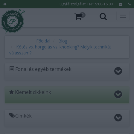
Ügyfélszolgálat: H-P: 9:00-16:00
0
Főoldal
Blog
Kötés vs. horgolás vs. knooking? Melyik technikát
válasszam?
Fonal és egyéb termékek
Kiemelt cikkeink
Címkék