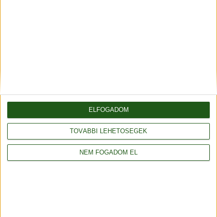
feldolgozására is, melyek pókhálószerű, de
nagyon finom, nőies darabokat
eredményeznek. A kötött darabok
finomabbak, nőiesebbek, jobban
illeszkedőek lehetnek, emellett puhábbak,
lágyan omlanak, nagyon szép esést
eredményeznek.
ELFOGADOM
A legújabb technika
a knooking, mely a
TOVÁBBI LEHETŐSÉGEK
kötés és a horgolás
kombinációja. Így a
NEM FOGADOM EL
korábban az egyik
vagy a másik
technikát kedvelő kézimunkásoknak is
örömet tud szerezni.