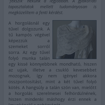
”fekszik” nekünk a legjobban. A gyakorlati
tapasztalatok mellett tudományosan is
megközelítem a fenti kérdést.
A horgolásnál egy
tűvel dolgozunk. A
tű kampós végével
képezzük a
szemeket sorról
sorra. Az egy tűvel
folyó munka talán
egy kissé könnyebbnek mondható, hiszen
az ujjak, illetve a csukló kevesebbet
mozognak, így nem igényel akkora
összpontosítást, mint a két tűvel folyó
kötés. A hangsúly a talán szón van, mielőtt
a horgolás szerelmesei felhördülnének,
hiszen mindenki máshogy érzi ennek a