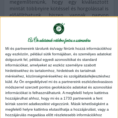
megemlítenünk, hogy egy kiválasztott
mintát többnyire kötéssel és horgolással is
előállíthatunk, hiszen vannak nagyon
hasonló végeredményt mutató kötés-,
illetve horgolás leírások. Hozzá kell
tennünk azonban, hogy vannak minták,
Az Ön adatainak védelme fontos a számunkra
melyek elkészítése csak és kizárólag a
horgolás technikájával lehetséges, ilyen
Mi és partnereink tárolunk és/vagy férünk hozzá információkhoz
például a nagyi négyzet, hogy csak a
egy eszközön, például sütik formájában, és személyes adatokat
dolgozunk fel, például egyedi azonosítókat és standard
legegyszerűbbet említsem.
információkat, amelyeket az eszköz személyre szabott
hirdetésekhez és tartalomhoz, hirdetések és tartalmak
A horgolt dolgok esetében a szemek egy
méréséhez, közönségmérésekhez és szolgáltatásfejlesztéshez
árnyalatnyival vastagabbak, nehezebbek,
küld.
Az Ön engedélyével mi és a partnereink eszközleolvasásos
egy picit merevebbek a kötött társaiknál,
módszerrel szerzett pontos geolokációs adatokat és azonosítási
ezek a holmik nem nyúlnak, nem lógnak,
információkat is felhasználhatunk. A megfelelő helyre kattintva
nagyon szép tartásuk van, ami bizonyos
hozzájárulhat ahhoz, hogy mi és a 1733 partnereink a fent
termékeknél kifejezetten előny (pl. táska,
leírtak szerint adatkezelést végezzünk. Másik lehetőségként a
megfelelő helyre kattintva elutasíthatja a hozzájárulást, vagy a
poncsó, stb.). A horgolás némileg több
hozzájárulás megadása előtt részletesebb információkhoz
fonalat vesz fel, mint a kötés, tehát ha