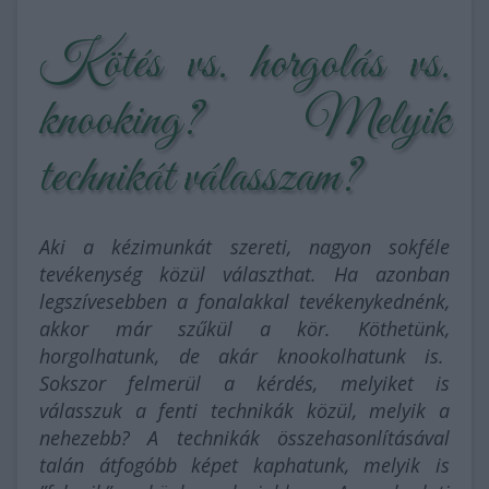
Kötés vs. horgolás vs.
knooking? Melyik
technikát válasszam?
Aki a kézimunkát szereti, nagyon sokféle
tevékenység közül választhat. Ha azonban
legszívesebben a fonalakkal tevékenykednénk,
akkor már szűkül a kör. Köthetünk,
horgolhatunk, de akár knookolhatunk is.
Sokszor felmerül a kérdés, melyiket is
válasszuk a fenti technikák közül, melyik a
nehezebb? A technikák összehasonlításával
talán átfogóbb képet kaphatunk, melyik is